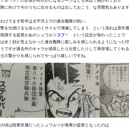
ドナル（ド）の正体が明らかになるシーンなども本話で描かれており
以降に向けて今のうちに出せるものは出しておこう、な雰囲気もありま
なわけでまず前半は太平洋上での連合艦隊の戦い。
攻撃を仕掛けるも自らのミサイルで壊滅してしまう、という流れは原作
を指揮する提督があのシュワルツ
コフ
！ という設定が加わったことで
では全く顔が見えなかった連合艦隊に親しみを感じられるようになった
そうですが過去作のキャラが成長したり出世したりして再登場してくれ
同士の繋がりを感じられてやっぱり嬉しいですね。
』の頃は陸軍所属だったシュワルツが海軍の提督となったのは