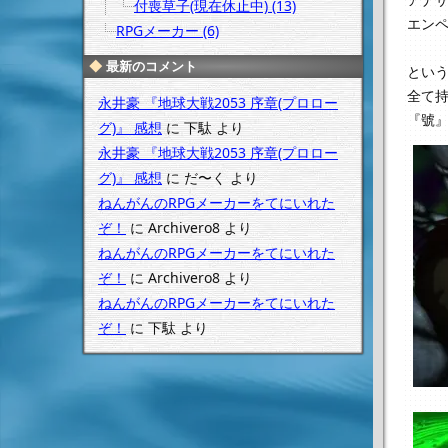
付喪草子(現在休止中) (13)
エン
RPGメーカー (6)
最新のコメント
とい
全て
永井豪 『地球大戦2053 序章(プロロー
『號
グ)』 感想
に
下駄
より
永井豪 『地球大戦2053 序章(プロロー
グ)』 感想
に
だ〜く
より
ねんがんのRPGメーカーをてにいれた
ぞ！
に
Archivero8
より
ねんがんのRPGメーカーをてにいれた
ぞ！
に
Archivero8
より
ねんがんのRPGメーカーをてにいれた
ぞ！
に
下駄
より