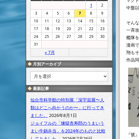
マク
1
2
中盤
3
4
5
6
7
8
9
10
11
12
13
14
15
16
そん
17
18
19
20
21
22
23
一斉
24
25
26
27
28
29
30
艦隊
31
漫画
« 7月
翔も
作品
月別アーカイブ
月
別
ア
最新記事
ー
カ
仙台市科学館の特別展「深宇宙展〜人
イ
類はどこへ向かうのか〜」に行ってき
ブ
ました。
2026年8月1日
ジョイフルの「煉獄杏寿郎のうまいう
まい牛鍋弁当」を2024年のものと比較
『號
してみました。
2026年7月26日