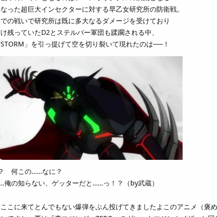
となった超巨大インセクターに対する早乙女研究所の防衛戦。
までの戦いで研究所は既に多大なるダメージを受けており
け残っていたD2とステルバー軍団も蹂躙される中、
STORM」を引っ提げて空を切り裂いて現れたのは──！
？ 何この……なに？
…俺の知らない、ゲッターだと……っ！？（by武蔵）
ーここに来てとんでもない爆弾をぶん投げてきましたよこのアニメ（褒