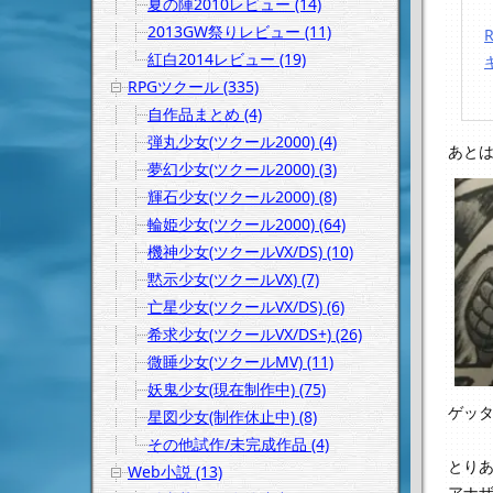
夏の陣2010レビュー (14)
2013GW祭りレビュー (11)
紅白2014レビュー (19)
RPGツクール (335)
自作品まとめ (4)
弾丸少女(ツクール2000) (4)
あと
夢幻少女(ツクール2000) (3)
輝石少女(ツクール2000) (8)
輪姫少女(ツクール2000) (64)
機神少女(ツクールVX/DS) (10)
黙示少女(ツクールVX) (7)
亡星少女(ツクールVX/DS) (6)
希求少女(ツクールVX/DS+) (26)
微睡少女(ツクールMV) (11)
妖鬼少女(現在制作中) (75)
ゲッ
星図少女(制作休止中) (8)
その他試作/未完成作品 (4)
とり
Web小説 (13)
アナ