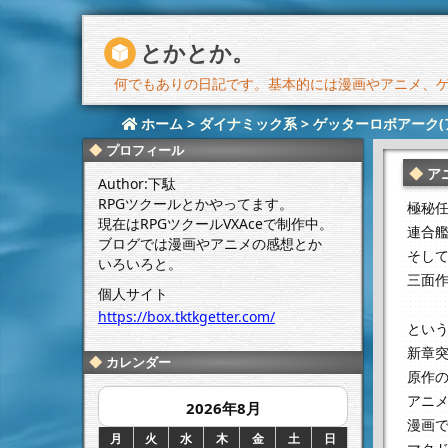
とかとか。
何でもありの日記です。基本的には漫画やアニメ、ゲー
ホーム
>
ダイナミック系
>
ゲッターロボアーク(
プロフィール
ア
Author:下駄
RPGツクールとかやってます。
極秘
現在はRPGツクールVXAceで制作中。
連合
ブログでは漫画やアニメの感想とか
そし
いろいろと。
三面作
個人サイト
https://box.tktkgetter.com/
という
新章
カレンダー
原作
アニ
2026年8月
漫画
月
火
水
木
金
土
日