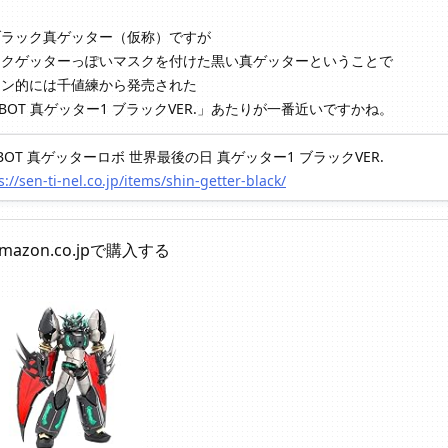
ブラック真ゲッター（仮称）ですが
ックゲッターっぽいマスクを付けた黒い真ゲッターということで
イン的には千値練から発売された
OBOT 真ゲッター1 ブラックVER.」あたりが一番近いですかね。
OBOT 真ゲッターロボ 世界最後の日 真ゲッター1 ブラックVER.
s://sen-ti-nel.co.jp/items/shin-getter-black/
mazon.co.jpで購入する