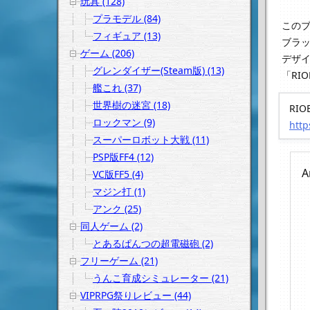
玩具 (128)
プラモデル (84)
この
フィギュア (13)
ブラ
ゲーム (206)
デザ
グレンダイザー(Steam版) (13)
「RI
艦これ (37)
世界樹の迷宮 (18)
RI
ロックマン (9)
http
スーパーロボット大戦 (11)
PSP版FF4 (12)
A
VC版FF5 (4)
マジン打 (1)
アンク (25)
同人ゲーム (2)
とあるぱんつの超電磁砲 (2)
フリーゲーム (21)
うんこ育成シミュレーター (21)
VIPRPG祭りレビュー (44)