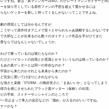
レですね。要は『真マジンガーZERO』のグレートマジンカイザーと同
ターを知り尽くしている原作ファンの予想を超えて驚かせるには
知らないゲッターを新しく持ってくるしかないってことですよね。
作劇の理屈としては分かるんですが
をこうやって原作付きアニメで堂々とやられちゃあ脱帽するしかないで
まで大胆なことが出来るのも数々のダイナミック作品を手がけてきた
監督ならではなんじゃないでしょうか。
うわけで乗っているのは號たちなのか？
でたけどパイロットの自我とか意識とかそういうものは残っているのか
そもあの真ゲッターとは同一の存在なのか？
の宇宙から来たのかそれとも未来から来たのか？
など完全に置いてけぼりにされながらも
な強さと楽曲「STORM」の格好良さに「まあいいか」となってしまう
説得力を感じさせられたブラック真ゲッター（仮称）の出現。
サビの手前、ストナーサンシャインのところで
Mが一旦止まって隼人の反応などの「溜め」が入るのがいいですね。
ズナーかな？