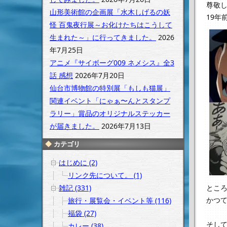
尊敬
山形美術館の企画展「水木しげるの妖
19年
怪 百鬼夜行展～お化けたちはこうして
生まれた～」に行ってきました。
2026
年7月25日
アニメ『サイボーグ009 ネメシス』全3
話 感想
2026年7月20日
仙台市博物館の特別展「もしも猫展」
関連イベント「にゃぁ〜んとスタンプ
ラリー」賞品のオリジナルステッカー
が届きました。
2026年7月13日
カテゴリ
はじめに (2)
リンク先について。 (1)
とこ
雑記 (331)
かつ
旅行・展覧会・イベント等 (116)
福袋 (27)
そし
カレー (38)