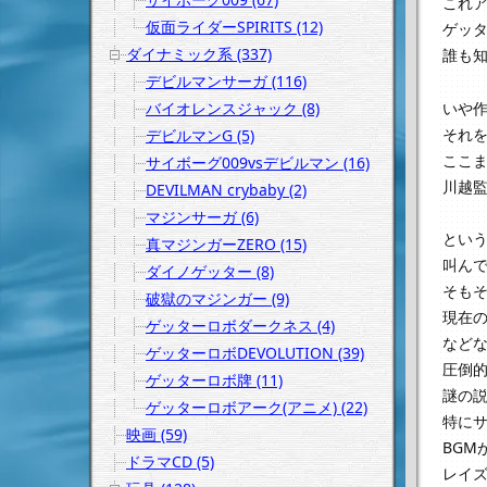
これア
仮面ライダーSPIRITS (12)
ゲッ
ダイナミック系 (337)
誰も
デビルマンサーガ (116)
いや
バイオレンスジャック (8)
それ
デビルマンG (5)
ここ
サイボーグ009vsデビルマン (16)
川越
DEVILMAN crybaby (2)
マジンサーガ (6)
とい
真マジンガーZERO (15)
叫ん
ダイノゲッター (8)
そも
破獄のマジンガー (9)
現在
ゲッターロボダークネス (4)
など
ゲッターロボDEVOLUTION (39)
圧倒的
ゲッターロボ牌 (11)
謎の
ゲッターロボアーク(アニメ) (22)
特に
映画 (59)
BG
ドラマCD (5)
レイ