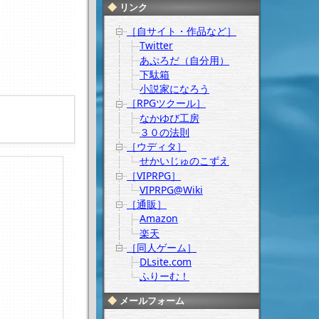
リンク
［自サイト・作品など］
Twitter
あぷろだ（自分用）
下駄箱
小説家になろう
［RPGツクール］
なかゆび工房
３０の法則
［ウディタ］
せかいじゅのこずえ
［VIPRPG］
VIPRPG@Wiki
［通販］
Amazon
楽天
［同人ゲーム］
DLsite.com
ふりーむ！
メールフォーム