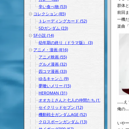
群体
辛い食べ物 (53)
前回
コレクション (85)
一機だ
トレーディングカード (52)
楽曲「
SDガンダム (23)
SF小説 (14)
幼年期の終り（ドラマ版） (3)
アニメ・漫画 (816)
アニメ映画 (55)
グルメ漫画 (32)
四コマ漫画 (33)
ゆるキャン△ (9)
夢喰いメリー (15)
HEROMAN (31)
オオカミさんと七人の仲間たち (13)
……え
セイクリッドセブン (12)
俺の…
機動戦士ガンダムAGE (52)
クロスボーンガンダム (13)
いや
サイボーグ009 (67)