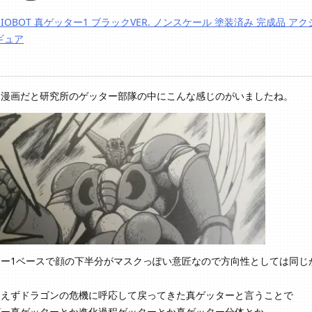
RIOBOT 真ゲッター1 ブラックVER. ノンスケール 塗装済み 完成品 ア
ギュア
は漫画だと研究所のゲッター部隊の中にこんな感じのがいましたね。
ター1ベースで顔の下半分がマスクっぽい意匠なので方向性としては同じ
あえずドラゴンの危機に呼応して戻ってきた真ゲッターと言うことで
ザー真ゲッターとか進化過程ゲッターとか真ゲッター分体とか