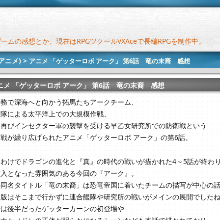
ムの感想とか。現在はRPGツクールVXAceで長編RPGを制作中。
アニメ)
>
アニメ 「ゲッターロボ アーク」 第6話 竜の末裔 感想
ニメ 「ゲッターロボ アーク」 第6話 竜の末裔 感想
任務で深海へと向かう拓馬たちアークチーム、
艦隊による太平洋上での大規模作戦、
て再びインセクター軍の襲撃を受ける早乙女研究所での防衛戦という
戦が繰り広げられたアニメ「ゲッターロボ アーク」の第6話。
わけでドラゴンの進化と『真』の時代の戦いが描かれた4～5話が終わ
突入となった雰囲気のある今回の『アーク』。
の同名タイトル「竜の末裔」は恐竜帝国に着いたチームの描写が中心の
メ版はそこまで行かずに連合艦隊や研究所の戦いがメインの展開でした
では後半だったゲッターカーンの初登場や