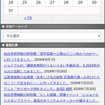
24
25
26
27
28
29
30
31
« 7月
月別アーカイブ
月
別
ア
最新記事
ー
カ
仙台市科学館の特別展「深宇宙展〜人類はどこへ向かうのか〜」
イ
に行ってきました。
2026年8月1日
ブ
ジョイフルの「煉獄杏寿郎のうまいうまい牛鍋弁当」を2024年の
ものと比較してみました。
2026年7月26日
山形美術館の企画展「水木しげるの妖怪 百鬼夜行展～お化けたち
はこうして生まれた～」に行ってきました。
2026年7月25日
アニメ『サイボーグ009 ネメシス』全3話 感想
2026年7月20日
仙台市博物館の特別展「もしも猫展」関連イベント「にゃぁ〜ん
とスタンプラリー」賞品のオリジナルステッカーが届きました。