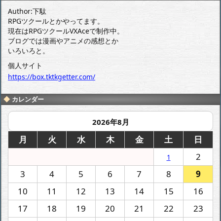
Author:下駄
RPGツクールとかやってます。
現在はRPGツクールVXAceで制作中。
ブログでは漫画やアニメの感想とか
いろいろと。
個人サイト
https://box.tktkgetter.com/
カレンダー
2026年8月
月
火
水
木
金
土
日
2
1
3
4
5
6
7
8
9
10
11
12
13
14
15
16
17
18
19
20
21
22
23