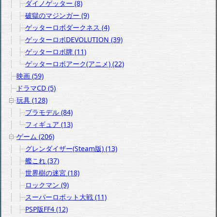
ダイノゲッター (8)
破獄のマジンガー (9)
ゲッターロボダークネス (4)
ゲッターロボDEVOLUTION (39)
ゲッターロボ牌 (11)
ゲッターロボアーク(アニメ) (22)
映画 (59)
ドラマCD (5)
玩具 (128)
プラモデル (84)
フィギュア (13)
ゲーム (206)
グレンダイザー(Steam版) (13)
艦これ (37)
世界樹の迷宮 (18)
ロックマン (9)
スーパーロボット大戦 (11)
PSP版FF4 (12)