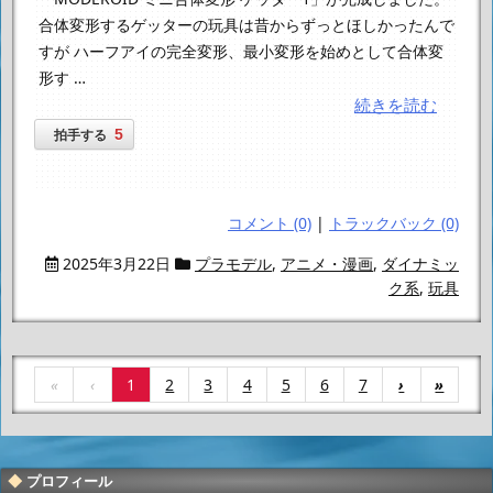
合体変形するゲッターの玩具は昔からずっとほしかったんで
すが ハーフアイの完全変形、最小変形を始めとして合体変
形す …
続きを読む
5
拍手する
コメント (0)
|
トラックバック (0)
2025年3月22日
プラモデル
,
アニメ・漫画
,
ダイナミッ
ク系
,
玩具
«
‹
1
2
3
4
5
6
7
›
»
プロフィール