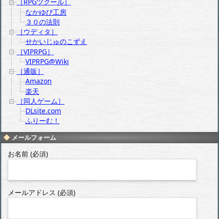
［RPGツクール］
なかゆび工房
３０の法則
［ウディタ］
せかいじゅのこずえ
［VIPRPG］
VIPRPG@Wiki
［通販］
Amazon
楽天
［同人ゲーム］
DLsite.com
ふりーむ！
メールフォーム
お名前 (必須)
メールアドレス (必須)