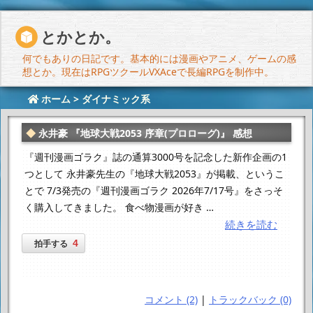
とかとか。
何でもありの日記です。基本的には漫画やアニメ、ゲームの感
想とか。現在はRPGツクールVXAceで長編RPGを制作中。
ホーム
>
ダイナミック系
永井豪 『地球大戦2053 序章(プロローグ)』 感想
『週刊漫画ゴラク』誌の通算3000号を記念した新作企画の1
つとして 永井豪先生の『地球大戦2053』が掲載、というこ
とで 7/3発売の『週刊漫画ゴラク 2026年7/17号』をさっそ
く購入してきました。 食べ物漫画が好き …
続きを読む
4
拍手する
コメント (2)
|
トラックバック (0)