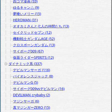
四コマ漫画 (33)
ゆるキャン△ (9)
夢喰いメリー (15)
HEROMAN (31)
オオカミさんと七人の仲間たち (13)
セイクリッドセブン (12)
機動戦士ガンダムAGE (52)
クロスボーンガンダム (13)
サイボーグ009 (67)
仮面ライダーSPIRITS (12)
ダイナミック系 (337)
デビルマンサーガ (116)
バイオレンスジャック (8)
デビルマンG (5)
サイボーグ009vsデビルマン (16)
DEVILMAN crybaby (2)
マジンサーガ (6)
真マジンガーZERO (15)