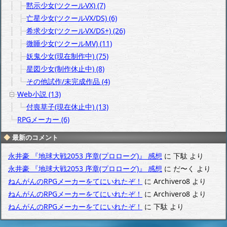
黙示少女(ツクールVX) (7)
亡星少女(ツクールVX/DS) (6)
希求少女(ツクールVX/DS+) (26)
微睡少女(ツクールMV) (11)
妖鬼少女(現在制作中) (75)
星図少女(制作休止中) (8)
その他試作/未完成作品 (4)
Web小説 (13)
付喪草子(現在休止中) (13)
RPGメーカー (6)
最新のコメント
永井豪 『地球大戦2053 序章(プロローグ)』 感想
に
下駄
より
永井豪 『地球大戦2053 序章(プロローグ)』 感想
に
だ〜く
より
ねんがんのRPGメーカーをてにいれたぞ！
に
Archivero8
より
ねんがんのRPGメーカーをてにいれたぞ！
に
Archivero8
より
ねんがんのRPGメーカーをてにいれたぞ！
に
下駄
より