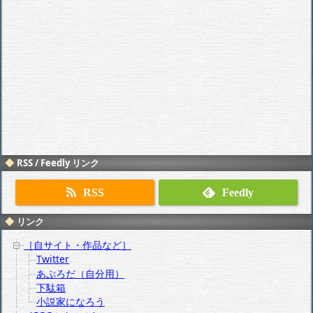
RSS / Feedly リンク
RSS
Feedly
リンク
［自サイト・作品など］
Twitter
あぷろだ（自分用）
下駄箱
小説家になろう