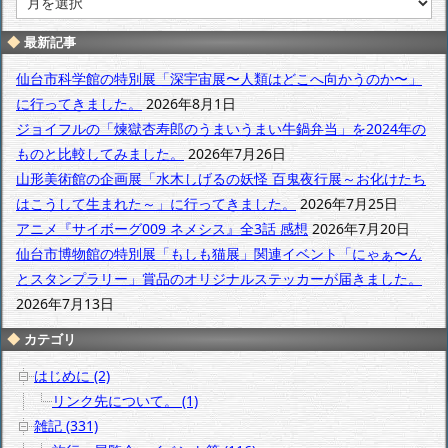
別
ア
最新記事
ー
カ
仙台市科学館の特別展「深宇宙展〜人類はどこへ向かうのか〜」
イ
に行ってきました。
2026年8月1日
ブ
ジョイフルの「煉獄杏寿郎のうまいうまい牛鍋弁当」を2024年の
ものと比較してみました。
2026年7月26日
山形美術館の企画展「水木しげるの妖怪 百鬼夜行展～お化けたち
はこうして生まれた～」に行ってきました。
2026年7月25日
アニメ『サイボーグ009 ネメシス』全3話 感想
2026年7月20日
仙台市博物館の特別展「もしも猫展」関連イベント「にゃぁ〜ん
とスタンプラリー」賞品のオリジナルステッカーが届きました。
2026年7月13日
カテゴリ
はじめに (2)
リンク先について。 (1)
雑記 (331)