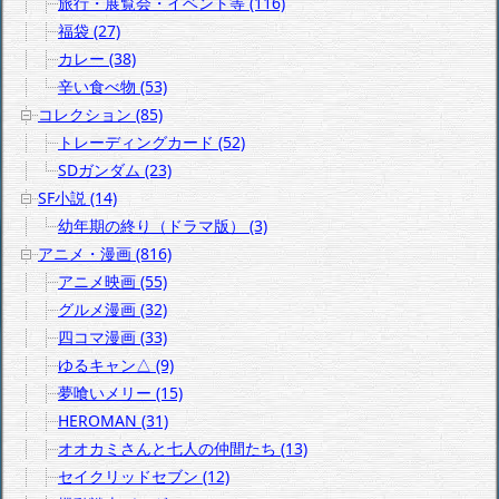
旅行・展覧会・イベント等 (116)
福袋 (27)
カレー (38)
辛い食べ物 (53)
コレクション (85)
トレーディングカード (52)
SDガンダム (23)
SF小説 (14)
幼年期の終り（ドラマ版） (3)
アニメ・漫画 (816)
アニメ映画 (55)
グルメ漫画 (32)
四コマ漫画 (33)
ゆるキャン△ (9)
夢喰いメリー (15)
HEROMAN (31)
オオカミさんと七人の仲間たち (13)
セイクリッドセブン (12)