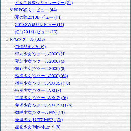
うんこ育成シミュレーター (21)
VIPRPG祭りレビュー (44)
夏の陣2010レビュー (14)
2013GW祭りレビュー (11)
紅白2014レビュー (19)
RPGツクール (335)
自作品まとめ (4)
弾丸少女(ツクール2000) (4)
夢幻少女(ツクール2000) (3)
輝石少女(ツクール2000) (8)
輪姫少女(ツクール2000) (64)
機神少女(ツクールVX/DS) (10)
黙示少女(ツクールVX) (7)
亡星少女(ツクールVX/DS) (6)
希求少女(ツクールVX/DS+) (26)
微睡少女(ツクールMV) (11)
妖鬼少女(現在制作中) (75)
星図少女(制作休止中) (8)