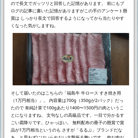
ので長文でガッツリと回答した記憶があります。
前にもブ
ログの記事に書いた記憶がありますがこの手のアンケート懸
賞は
しっかり長文で回答するようになってから当たりやす
くなった気がしますね。
そして届いたのはこちらの「福島牛 牛ロース すき焼き用
（1万円相当）」。
内容量は700g（350gが2パック）だっ
たので
単純計算で100gあたり1400〜1500円の肉というこ
とになりますね。
文句なしの高級品です。一目で分かるす
ごい霜降りです。ひゃっほい。
無料配布の冊子の懸賞で賞
品が1万円相当というのも
さすが「るるぶ」ブランドだな
あ、と思わずにはいられない大盤振る舞いです。
肉だ肉だ