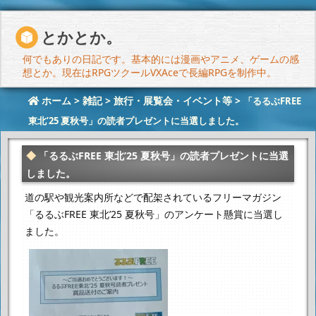
とかとか。
何でもありの日記です。基本的には漫画やアニメ、ゲームの感
想とか。現在はRPGツクールVXAceで長編RPGを制作中。
ホーム
>
雑記
>
旅行・展覧会・イベント等
>
「るるぶFREE
東北’25 夏秋号」の読者プレゼントに当選しました。
「るるぶFREE 東北’25 夏秋号」の読者プレゼントに当選
しました。
道の駅や観光案内所などで配架されているフリーマガジン
「るるぶFREE 東北’25 夏秋号」のアンケート懸賞に当選し
ました。