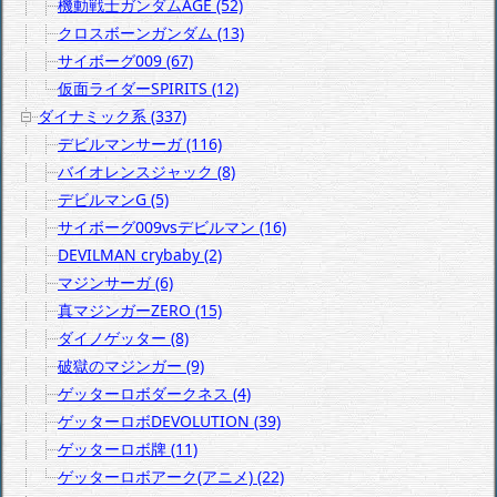
機動戦士ガンダムAGE (52)
クロスボーンガンダム (13)
サイボーグ009 (67)
仮面ライダーSPIRITS (12)
ダイナミック系 (337)
デビルマンサーガ (116)
バイオレンスジャック (8)
デビルマンG (5)
サイボーグ009vsデビルマン (16)
DEVILMAN crybaby (2)
マジンサーガ (6)
真マジンガーZERO (15)
ダイノゲッター (8)
破獄のマジンガー (9)
ゲッターロボダークネス (4)
ゲッターロボDEVOLUTION (39)
ゲッターロボ牌 (11)
ゲッターロボアーク(アニメ) (22)