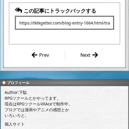
この記事にトラックバックする
Prev
Next
「MOBILITY JOINT
JR東日本の「キュン
GUNDAM VOL.11」
パス」で旅行に行っ
のGアーマーを作っ
てきました。（3月4
て遊んでみました。
日～3月5日）（日帰
プロフィール
り×2） 1日目
Author:下駄
RPGツクールとかやってます。
現在はRPGツクールVXAceで制作中。
ブログでは漫画やアニメの感想とか
いろいろと。
個人サイト