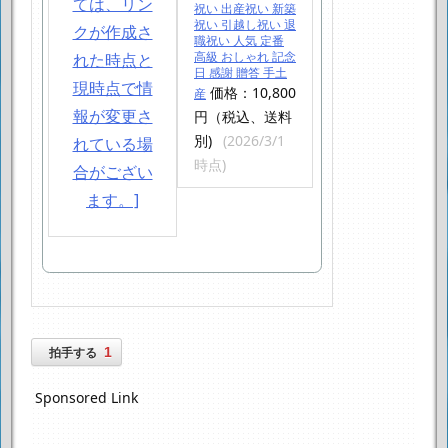
祝い 出産祝い 新築
祝い 引越し祝い 退
職祝い 人気 定番
高級 おしゃれ 記念
日 感謝 贈答 手土
価格：10,800
産
円（税込、送料
別)
(2026/3/1
時点)
1
拍手する
Sponsored Link