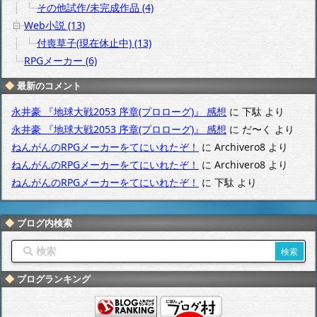
その他試作/未完成作品 (4)
Web小説 (13)
付喪草子(現在休止中) (13)
RPGメーカー (6)
最新のコメント
永井豪 『地球大戦2053 序章(プロローグ)』 感想
に
下駄
より
永井豪 『地球大戦2053 序章(プロローグ)』 感想
に
だ〜く
より
ねんがんのRPGメーカーをてにいれたぞ！
に
Archivero8
より
ねんがんのRPGメーカーをてにいれたぞ！
に
Archivero8
より
ねんがんのRPGメーカーをてにいれたぞ！
に
下駄
より
ブログ内検索
ブログランキング