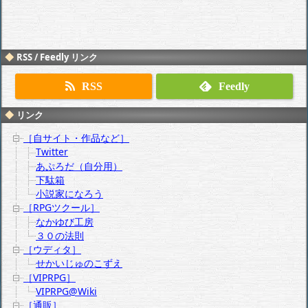
RSS / Feedly リンク
RSS
Feedly
リンク
［自サイト・作品など］
Twitter
あぷろだ（自分用）
下駄箱
小説家になろう
［RPGツクール］
なかゆび工房
３０の法則
［ウディタ］
せかいじゅのこずえ
［VIPRPG］
VIPRPG@Wiki
［通販］