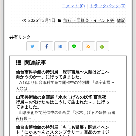
コメント (0)
|
トラックバック (0)
2026年3月1日
旅行・展覧会・イベント等
,
雑記
共有リンク
B!
関連記事
仙台市科学館の特別展「深宇宙展〜人類はどこへ
向かうのか〜」に行ってきました。
7/18より仙台市科学館で開催中の特別展 『深宇宙展〜
人類は ...
山形美術館の企画展「水木しげるの妖怪 百鬼夜
行展～お化けたちはこうして生まれた～」に行っ
てきました。
山形美術館で開催中の企画展 「水木しげるの妖怪 百鬼
夜行展～ ...
仙台市博物館の特別展「もしも猫展」関連イベン
ト「にゃぁ〜んとスタンプラリー」賞品のオリジ