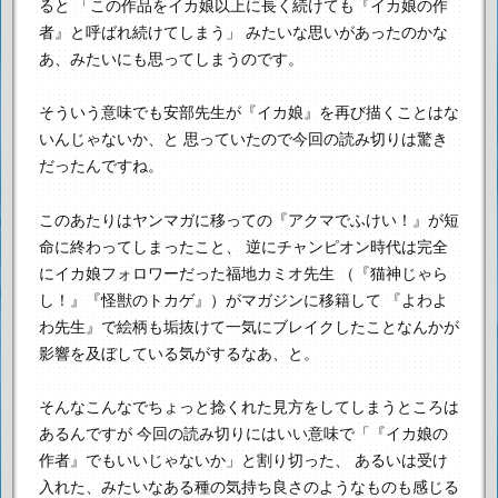
ると
「この作品をイカ娘以上に長く続けても『イカ娘の作
者』と呼ばれ続けてしまう」
みたいな思いがあったのかな
あ、みたいにも思ってしまうのです。
そういう意味でも安部先生が『イカ娘』を再び描くことはな
いんじゃないか、と
思っていたので今回の読み切りは驚き
だったんですね。
このあたりはヤンマガに移っての『アクマでふけい！』が短
命に終わってしまったこと、
逆にチャンピオン時代は完全
にイカ娘フォロワーだった福地カミオ先生
（『猫神じゃら
し！』『怪獣のトカゲ』）がマガジンに移籍して
『よわよ
わ先生』で絵柄も垢抜けて一気にブレイクしたことなんかが
影響を及ぼしている気がするなあ、と。
そんなこんなでちょっと捻くれた見方をしてしまうところは
あるんですが
今回の読み切りにはいい意味で「『イカ娘の
作者』でもいいじゃないか」と割り切った、
あるいは受け
入れた、みたいなある種の気持ち良さのようなものも感じる