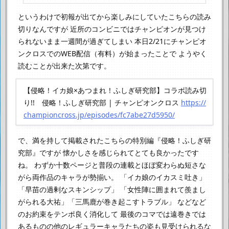
というわけで初報が出てから楽しみにしていたこちらの読み
切りなんですが
近所のコンビニではチャンピオンが見つけ
られないまま一週間が過ぎてしまい
本日2/21にチャンピオ
ンクロスでのWEB配信（有料）が始まったことで
ようやく
読むことが出来た次第です。
【侵略！イカ娘×あつまれ！ふしぎ研究部】コラボ読み切
り!! 侵略！ふしぎ研究部 | チャンピオンクロス
https://
championcross.jp/episodes/fc7abe27d5950/
で、満を持して掲載されたこちらの特別編『侵略！ふしぎ研
究部』ですが
懐かしさを感じられてとても良かったです
ね。
わずか十数ページと普段の連載とほぼ変わらぬ短さな
がら両作品のキャラが勢揃い。
「イカ娘のイカスミ吐き」
「早苗の過剰なスキンシップ」
「女性陣に囲まれて羨まし
がられる大祐」「三馬鹿が巻き起こすトラブル」
などなど
のお約束をテンポ良く消化して
最後のコマでは遠巻きでは
あるものの他のレギュラーキャラたちの姿も見受けられるな