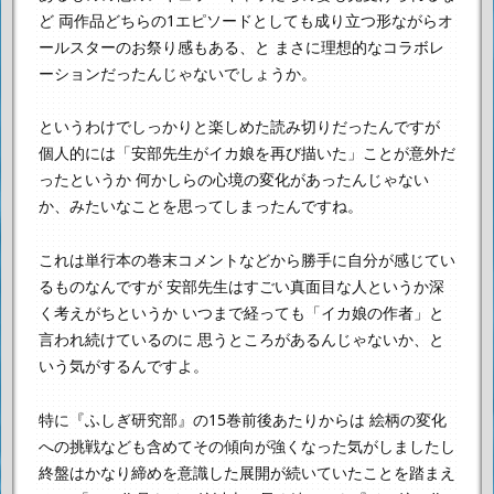
ど
両作品どちらの1エピソードとしても成り立つ形ながらオ
ールスターのお祭り感もある、と
まさに理想的なコラボレ
ーションだったんじゃないでしょうか。
というわけでしっかりと楽しめた読み切りだったんですが
個人的には「安部先生がイカ娘を再び描いた」ことが意外だ
ったというか
何かしらの心境の変化があったんじゃない
か、みたいなことを思ってしまったんですね。
これは単行本の巻末コメントなどから勝手に自分が感じてい
るものなんですが
安部先生はすごい真面目な人というか深
く考えがちというか
いつまで経っても「イカ娘の作者」と
言われ続けているのに
思うところがあるんじゃないか、と
いう気がするんですよ。
特に『ふしぎ研究部』の15巻前後あたりからは
絵柄の変化
への挑戦なども含めてその傾向が強くなった気がしましたし
終盤はかなり締めを意識した展開が続いていたことを踏まえ