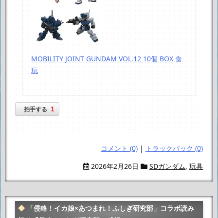
MOBILITY JOINT GUNDAM VOL.12 10個 BOX 食
玩
1
拍手する
コメント (0)
|
トラックバック (0)
2026年2月26日
SDガンダム
,
玩具
「侵略！イカ娘×あつまれ！ふしぎ研究部」コラボ読み