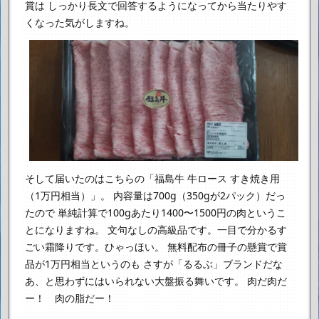
賞は
しっかり長文で回答するようになってから当たりやす
くなった気がしますね。
そして届いたのはこちらの「福島牛 牛ロース すき焼き用
（1万円相当）」。
内容量は700g（350gが2パック）だっ
たので
単純計算で100gあたり1400〜1500円の肉というこ
とになりますね。
文句なしの高級品です。一目で分かるす
ごい霜降りです。ひゃっほい。
無料配布の冊子の懸賞で賞
品が1万円相当というのも
さすが「るるぶ」ブランドだな
あ、と思わずにはいられない大盤振る舞いです。
肉だ肉だ
ー！ 肉の脂だー！