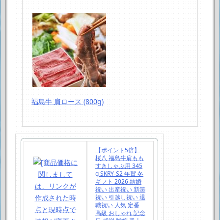
福島牛 肩ロース (800g)
【ポイント5倍】
桜八 福島牛肩もも
すきしゃぶ用 345
g SKRY-S2 年賀 冬
ギフト 2026 結婚
祝い 出産祝い 新築
祝い 引越し祝い 退
職祝い 人気 定番
高級 おしゃれ 記念