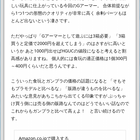
しい玩具に仕上がっている今回のGアーマー。
合体前提なが
ら1つ1つの形態のクオリティが非常に高く
余剰パーツもほ
とんど出ないという凄さです。
ただやっぱり「Gアーマーとして遊ぶには3箱必要」
「3箱
買うと定価で2000円を超えてしまう」のはさすがに高いと
いうか
あと1000円出せばHGUCの値段になると考えると割
高感がありますね。
個人的には食玩の適正価格は1個300円
～400円くらいだと思うんですよ。
こういった食玩とガンプラの価格の話題になると
「そもそ
もプラモデルと比べるな」「販路が違うものを比べるな」
みたいな意見があちこちから出てくる印象ですが
ぶっちゃ
け買う側には売る側の販路なんてのはどうでもいい話なので
これからもガンプラと比べて高ぇよ！ と言い続けるので
す。
Amazon.co.jpで購入する