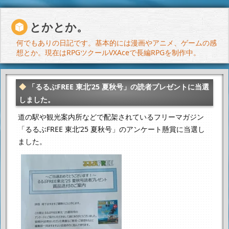
とかとか。
何でもありの日記です。基本的には漫画やアニメ、ゲームの感
想とか。現在はRPGツクールVXAceで長編RPGを制作中。
「るるぶFREE 東北’25 夏秋号」の読者プレゼントに当選
しました。
道の駅や観光案内所などで配架されているフリーマガジン
「るるぶFREE 東北’25 夏秋号」のアンケート懸賞に当選し
ました。