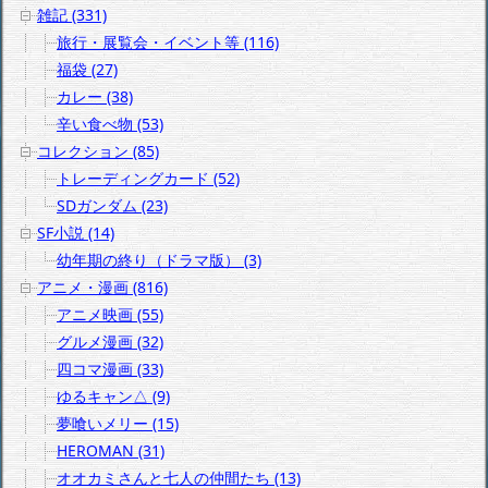
雑記 (331)
旅行・展覧会・イベント等 (116)
福袋 (27)
カレー (38)
辛い食べ物 (53)
コレクション (85)
トレーディングカード (52)
SDガンダム (23)
SF小説 (14)
幼年期の終り（ドラマ版） (3)
アニメ・漫画 (816)
アニメ映画 (55)
グルメ漫画 (32)
四コマ漫画 (33)
ゆるキャン△ (9)
夢喰いメリー (15)
HEROMAN (31)
オオカミさんと七人の仲間たち (13)