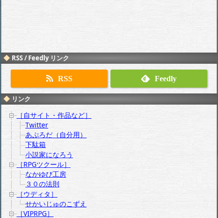
RSS / Feedly リンク
RSS
Feedly
リンク
［自サイト・作品など］
Twitter
あぷろだ（自分用）
下駄箱
小説家になろう
［RPGツクール］
なかゆび工房
３０の法則
［ウディタ］
せかいじゅのこずえ
［VIPRPG］