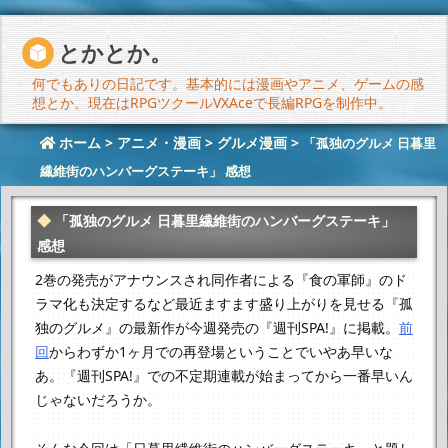
とかとか。
何でもありの日記です。基本的には漫画やアニメ、ゲームの感
想とか。現在はRPGツクールVXAceで長編RPGを制作中。
ホーム
>
アニメ・漫画
>
グルメ漫画
>
「孤独のグルメ 日暮里
繊維街のハンバーグステーキ」 感想
「孤独のグルメ 日暮里繊維街のハンバーグステーキ」
感想
2巻の発売がアナウンスされ同作者による『食の軍師』のド
ラマ化も決定するなど
最近ますます盛り上がりを見せる『孤
独のグルメ』の最新作が
今週発売の『週刊SPA!』に掲載。
前
回
からわずか1ヶ月での再登場ということでいやあ早いな
あ。
『週刊SPA!』での不定期連載が始まってから一番早いん
じゃないだろうか。