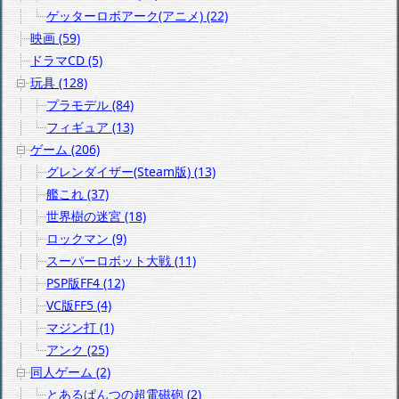
ゲッターロボアーク(アニメ) (22)
映画 (59)
ドラマCD (5)
玩具 (128)
プラモデル (84)
フィギュア (13)
ゲーム (206)
グレンダイザー(Steam版) (13)
艦これ (37)
世界樹の迷宮 (18)
ロックマン (9)
スーパーロボット大戦 (11)
PSP版FF4 (12)
VC版FF5 (4)
マジン打 (1)
アンク (25)
同人ゲーム (2)
とあるぱんつの超電磁砲 (2)