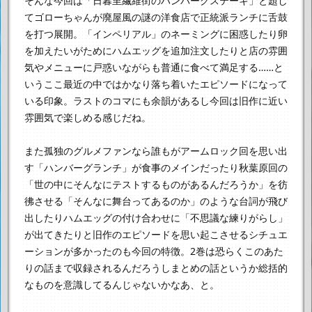
そんな今回は「日暮里繊維街のハンバーグステーキ」と題し
て
ゴローちゃんが廃屋風の謎の洋食店で正統派ランチに舌鼓
を打つ展開。
「インペリアル」のネーミングに困惑したり
卵
を加えたいがためにハムエッグを追加注文したりと
店の雰囲
気やメニューに戸惑いながらも普通に食べて満足する……と
いう
ここ最近の中ではかなり落ち着いたエピソードになって
いる印象。
ラストのコマにも余韻があるし今回は旧作に近い
雰囲気で楽しめる感じだね。
また孤独のグルメファンなら誰もがアームロック回を思い出
す
「ハンバーグランチ」が食事のメインだったり
秋葉原回の
「世の中にそんなにテストするものがあるんだろうか」を彷
彿させる
「そんなに舞台ってあるのか」のような台詞が飛び
出したり
ハムエッグの付け合わせに「不思議な練りがらし」
が出てきたりと
旧作のエピソードを思い起こさせるシチュエ
ーションが多かったのも今回の特徴。
2巻は恐らくこのあた
りの話まで収録されるんだろうし
まとめの話というか総括的
なものを意識してるんじゃないかなあ、と。