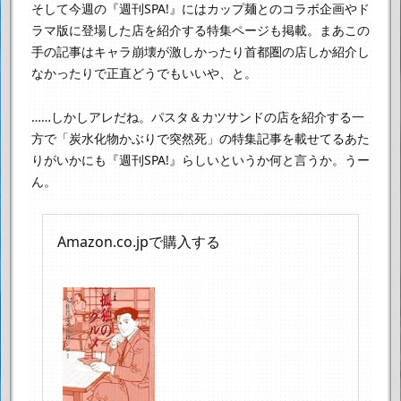
そして今週の『週刊SPA!』には
カップ麺とのコラボ企画やド
ラマ版に登場した店を紹介する特集ページも掲載。
まあこの
手の記事はキャラ崩壊が激しかったり
首都圏の店しか紹介し
なかったりで正直どうでもいいや、と。
……しかしアレだね。パスタ＆カツサンドの店を紹介する一
方で
「炭水化物かぶりで突然死」の特集記事を載せてるあた
りが
いかにも『週刊SPA!』らしいというか何と言うか。うー
ん。
Amazon.co.jpで購入する