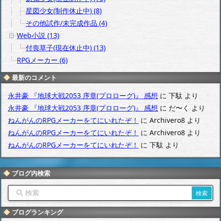
星図少女(制作休止中) (8)
その他試作/未完成作品 (4)
Web小説 (13)
付喪草子(現在休止中) (13)
RPGメーカー (6)
最新のコメント
永井豪 『地球大戦2053 序章(プロローグ)』 感想
に
下駄
より
永井豪 『地球大戦2053 序章(プロローグ)』 感想
に
だ〜く
より
ねんがんのRPGメーカーをてにいれたぞ！
に
Archivero8
より
ねんがんのRPGメーカーをてにいれたぞ！
に
Archivero8
より
ねんがんのRPGメーカーをてにいれたぞ！
に
下駄
より
ブログ内検索
ブログランキング