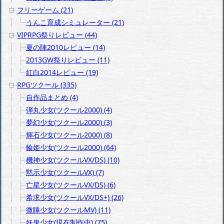
フリーゲーム (21)
うんこ育成シミュレーター (21)
VIPRPG祭りレビュー (44)
夏の陣2010レビュー (14)
2013GW祭りレビュー (11)
紅白2014レビュー (19)
RPGツクール (335)
自作品まとめ (4)
弾丸少女(ツクール2000) (4)
夢幻少女(ツクール2000) (3)
輝石少女(ツクール2000) (8)
輪姫少女(ツクール2000) (64)
機神少女(ツクールVX/DS) (10)
黙示少女(ツクールVX) (7)
亡星少女(ツクールVX/DS) (6)
希求少女(ツクールVX/DS+) (26)
微睡少女(ツクールMV) (11)
妖鬼少女(現在制作中) (75)