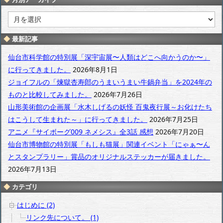
月
別
ア
最新記事
ー
カ
仙台市科学館の特別展「深宇宙展〜人類はどこへ向かうのか〜」
イ
に行ってきました。
2026年8月1日
ブ
ジョイフルの「煉獄杏寿郎のうまいうまい牛鍋弁当」を2024年の
ものと比較してみました。
2026年7月26日
山形美術館の企画展「水木しげるの妖怪 百鬼夜行展～お化けたち
はこうして生まれた～」に行ってきました。
2026年7月25日
アニメ『サイボーグ009 ネメシス』全3話 感想
2026年7月20日
仙台市博物館の特別展「もしも猫展」関連イベント「にゃぁ〜ん
とスタンプラリー」賞品のオリジナルステッカーが届きました。
2026年7月13日
カテゴリ
はじめに (2)
リンク先について。 (1)