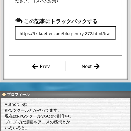
ださい。
（スパム対策）
この記事にトラックバックする
Prev
Next
VIPRPG 紅
何だかんだで
白2014 作
最後は人任
品感想 その
せ。
11
プロフィール
Author:下駄
RPGツクールとかやってます。
現在はRPGツクールVXAceで制作中。
ブログでは漫画やアニメの感想とか
いろいろと。