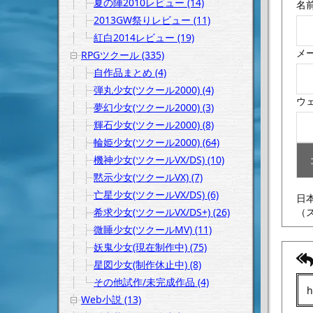
夏の陣2010レビュー (14)
名
2013GW祭りレビュー (11)
紅白2014レビュー (19)
メ
RPGツクール (335)
自作品まとめ (4)
弾丸少女(ツクール2000) (4)
ウ
夢幻少女(ツクール2000) (3)
輝石少女(ツクール2000) (8)
輪姫少女(ツクール2000) (64)
機神少女(ツクールVX/DS) (10)
黙示少女(ツクールVX) (7)
亡星少女(ツクールVX/DS) (6)
日
希求少女(ツクールVX/DS+) (26)
（
微睡少女(ツクールMV) (11)
妖鬼少女(現在制作中) (75)
星図少女(制作休止中) (8)
その他試作/未完成作品 (4)
Web小説 (13)