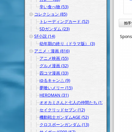
辛い食べ物 (53)
コレクション (85)
トレーディングカード (52)
拍手
SDガンダム (23)
SF小説 (14)
Spons
幼年期の終り（ドラマ版） (3)
アニメ・漫画 (816)
アニメ映画 (55)
グルメ漫画 (32)
四コマ漫画 (33)
ゆるキャン△ (9)
夢喰いメリー (15)
HEROMAN (31)
オオカミさんと七人の仲間たち (13)
セイクリッドセブン (12)
機動戦士ガンダムAGE (52)
クロスボーンガンダム (13)
サイボーグ009 (67)