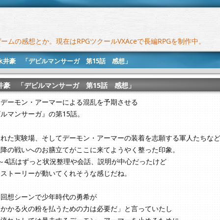
ムの感想とか。現在はRPGツクールVXAceで長編RPGを制作中。
永井豪 「デビルマンサーガ 第15話 感想」
井豪 「デビルマンサーガ 第15話 感想」
るデーモン・アーマーによる混乱を予期させる
ルマンサーガ』の第15話。
された実験場、そしてデーモン・アーマーの装着を志願する軍人たちな
以降の戦いへのお膳立てがここに来てようやく整った印象。
～4話はずっと状況整理や会話、説明が中心だったけど
とストーリーが動いてくれそうな感じだね。
に回想シーンで少年時代の勇希が
りかかる火の粉を払うための力は必要だ」と言っていたし