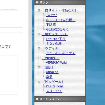
リンク
［自サイト・作品など］
Twitter
あぷろだ（自分用）
下駄箱
小説家になろう
［RPGツクール］
なかゆび工房
３０の法則
項目です
［ウディタ］
せかいじゅのこずえ
［VIPRPG］
VIPRPG@Wiki
［通販］
Amazon
楽天
［同人ゲーム］
DLsite.com
ふりーむ！
メールフォーム