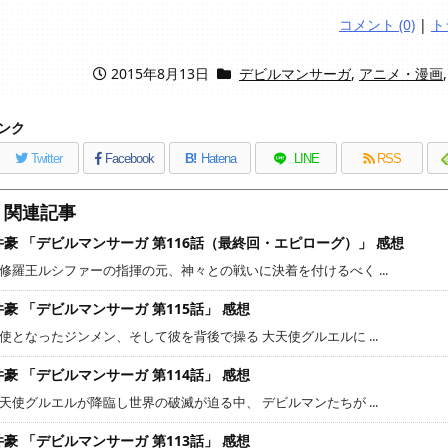
コメント (0)
|
ト
2015年8月13日
デビルマンサーガ
,
アニメ・漫画
ンク
Twitter
Facebook
B!
Hatena
LINE
RSS
関連記事
井豪 「デビルマンサーガ 第116話（最終回・エピローグ）」 感想
修羅王ルシファーの指揮の元、神々との戦いに決着を付けるべく ...
豪 「デビルマンサーガ 第115話」 感想
使となったジンメン、そして彼を背後で操る 大天使グルエルに ...
豪 「デビルマンサーガ 第114話」 感想
天使グルエルが降臨し世界の破滅が迫る中、 デビルマンたちが ...
豪 「デビルマンサーガ 第113話」 感想