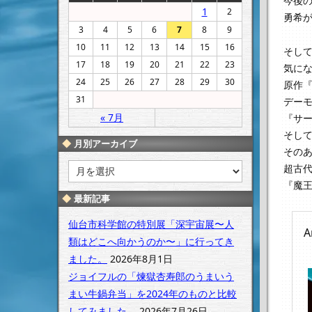
今後
1
2
勇希
3
4
5
6
7
8
9
10
11
12
13
14
15
16
そし
17
18
19
20
21
22
23
気に
24
25
26
27
28
29
30
原作
31
デー
« 7月
『サ
そし
月別アーカイブ
その
月
超古
別
『魔
ア
最新記事
ー
カ
仙台市科学館の特別展「深宇宙展〜人
A
イ
類はどこへ向かうのか〜」に行ってき
ブ
ました。
2026年8月1日
ジョイフルの「煉獄杏寿郎のうまいう
まい牛鍋弁当」を2024年のものと比較
してみました。
2026年7月26日