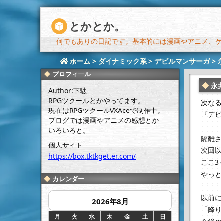
とかとか。
何でもありの日記です。基本的には漫画やアニメ、ゲー
ホーム
>
ダイナミック系
>
デビルマンサーガ
>
プロフィール
永
Author:下駄
RPGツクールとかやってます。
次な
現在はRPGツクールVXAceで制作中。
『デビ
ブログでは漫画やアニメの感想とか
いろいろと。
隔離
個人サイト
次回
https://box.tktkgetter.com/
ここ3
やっ
カレンダー
以前
2026年8月
「降
月
火
水
木
金
土
日