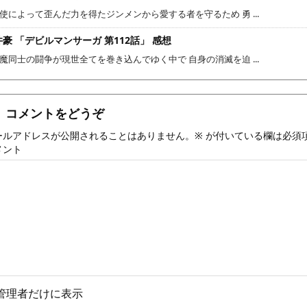
使によって歪んだ力を得たジンメンから愛する者を守るため 勇 ...
豪 「デビルマンサーガ 第112話」 感想
魔同士の闘争が現世全てを巻き込んでゆく中で 自身の消滅を迫 ...
コメントをどうぞ
ールアドレスが公開されることはありません。
※
が付いている欄は必須
メント
管理者だけに表示