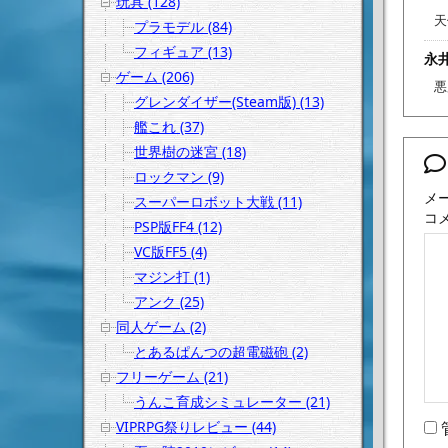
玩具 (128)
天
プラモデル (84)
フィギュア (13)
永井
ゲーム (206)
悪
グレンダイザー(Steam版) (13)
艦これ (37)
世界樹の迷宮 (18)
ロックマン (9)
メ
スーパーロボット大戦 (11)
コ
PSP版FF4 (12)
VC版FF5 (4)
マジン打 (1)
アンク (25)
同人ゲーム (2)
とあるぱんつの超電磁砲 (2)
フリーゲーム (21)
うんこ育成シミュレーター (21)
VIPRPG祭りレビュー (44)