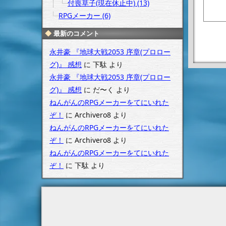
付喪草子(現在休止中) (13)
RPGメーカー (6)
最新のコメント
永井豪 『地球大戦2053 序章(プロロー
「
グ)』 感想
に
下駄
より
ン
永井豪 『地球大戦2053 序章(プロロー
グ)』 感想
に
だ〜く
より
ねんがんのRPGメーカーをてにいれた
ぞ！
に
Archivero8
より
ねんがんのRPGメーカーをてにいれた
ぞ！
に
Archivero8
より
ねんがんのRPGメーカーをてにいれた
ぞ！
に
下駄
より