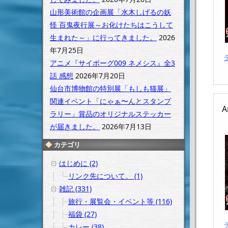
山形美術館の企画展「水木しげるの妖
怪 百鬼夜行展～お化けたちはこうして
生まれた～」に行ってきました。
2026
年7月25日
アニメ『サイボーグ009 ネメシス』全3
話 感想
2026年7月20日
仙台市博物館の特別展「もしも猫展」
関連イベント「にゃぁ〜んとスタンプ
A
ラリー」賞品のオリジナルステッカー
が届きました。
2026年7月13日
カテゴリ
はじめに (2)
リンク先について。 (1)
雑記 (331)
旅行・展覧会・イベント等 (116)
福袋 (27)
カレー (38)