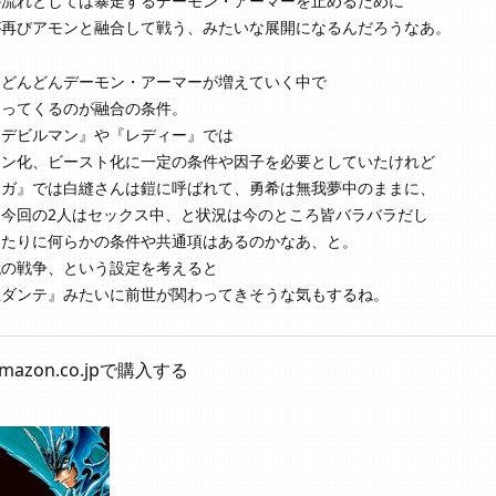
の流れとしては暴走するデーモン・アーマーを止めるために
が再びアモンと融合して戦う、みたいな展開になるんだろうなあ。
てどんどんデーモン・アーマーが増えていく中で
なってくるのが融合の条件。
『デビルマン』や『レディー』では
モン化、ビースト化に一定の条件や因子を必要としていたけれど
ーガ』では白縫さんは鎧に呼ばれて、勇希は無我夢中のままに、
て今回の2人はセックス中、と状況は今のところ皆バラバラだし
あたりに何らかの条件や共通項はあるのかなあ、と。
代の戦争、という設定を考えると
王ダンテ』みたいに前世が関わってきそうな気もするね。
mazon.co.jpで購入する