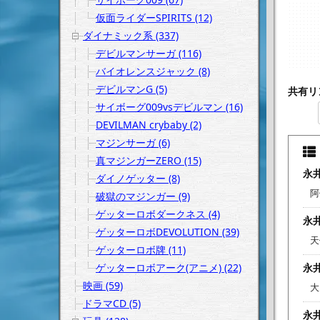
仮面ライダーSPIRITS (12)
ダイナミック系 (337)
デビルマンサーガ (116)
バイオレンスジャック (8)
デビルマンG (5)
共有リ
サイボーグ009vsデビルマン (16)
DEVILMAN crybaby (2)
マジンサーガ (6)
真マジンガーZERO (15)
永
ダイノゲッター (8)
阿
破獄のマジンガー (9)
ゲッターロボダークネス (4)
永井
ゲッターロボDEVOLUTION (39)
天
ゲッターロボ牌 (11)
ゲッターロボアーク(アニメ) (22)
永井
映画 (59)
大
ドラマCD (5)
永井