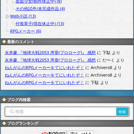
星図少女(制作休止中) (8)
その他試作/未完成作品 (4)
Web小説 (13)
付喪草子(現在休止中) (13)
RPGメーカー (6)
最新のコメント
永井豪 『地球大戦2053 序章(プロローグ)』 感想
に
下駄
より
永井豪 『地球大戦2053 序章(プロローグ)』 感想
に
だ〜く
より
ねんがんのRPGメーカーをてにいれたぞ！
に
Archivero8
より
ねんがんのRPGメーカーをてにいれたぞ！
に
Archivero8
より
ねんがんのRPGメーカーをてにいれたぞ！
に
下駄
より
ブログ内検索
ブログランキング