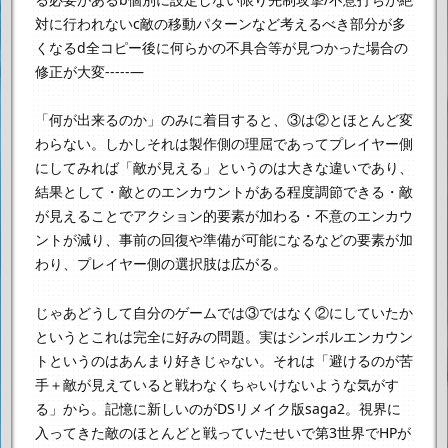
対に行われない
c敵の移動パターンなど考えるべき部分が多
くなる
d全コピー後に何らかの不具合等が見つかった場合の
修正が大変
-----—
「何が出来るのか」のみに着目すると、③は②とほとんど変
わらない。
しかしそれは製作側の理屈であって
プレイヤー側
にしてみれば「敵が見える」というのは大きな違いであり、
結果として
・敵とのエンカウントがある程度調節できる
・敵
が見えることでアクション的要素が加わる
・不意のエンカウ
ントが減り、事前の回復や準備が可能になる
などの要素が加
わり、プレイヤー側の選択肢は広がる。
じゃあどうして自分のゲームでは③ではなく②にしていたか
というと
これは完全に好みの問題。
実はシンボルエンカウン
トというのはあんまり好きじゃない。
それは「避けるのが苦
手＋敵が見えていると戦わなくちゃいけないような気がす
る」から。
記憶に新しいのがDSリメイク版saga2。視界に
入ってきた敵のほとんどと戦っていたせいで
第3世界でHPが