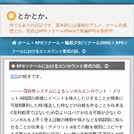
とかとか。
何でもありの日記です。基本的には漫画やアニメ、ゲームの感
想とか。現在はRPGツクールVXAceで長編RPGを制作中。
ホーム
>
RPGツクール
>
輪姫少女(ツクール2000)
>
RPGツ
クールにおけるエンカウント形式の話。②
RPGツクールにおけるエンカウント形式の話。②
前回
の続きです。
-----—
③自作システムによるシンボルエンカウント
・メリ
ット:
A戦闘の前後にイベントを挿入したりすることが簡単に
可能
B勝利した時/逃走した時などの分岐を作ることが出来る
C並列処理ではないため②よりはバグが出る可能が少ない
D
シンボルを上手く使えば敵の種類や強さなどを戦闘前に知ら
せることが出来る
・デメリット:
a全ての敵を個別にコピーす
る必要がある
b個別に設定しない限り先制攻撃/不意打ちが絶