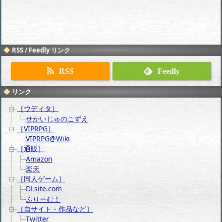
RSS / Feedly リンク
RSS
Feedly
リンク
［ウディタ］
せかいじゅのこずえ
［VIPRPG］
VIPRPG@Wiki
［通販］
Amazon
楽天
［同人ゲーム］
DLsite.com
ふりーむ！
［自サイト・作品など］
Twitter