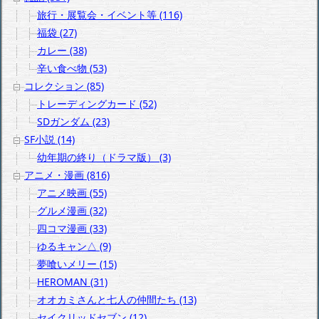
旅行・展覧会・イベント等 (116)
福袋 (27)
カレー (38)
辛い食べ物 (53)
コレクション (85)
トレーディングカード (52)
SDガンダム (23)
SF小説 (14)
幼年期の終り（ドラマ版） (3)
アニメ・漫画 (816)
アニメ映画 (55)
グルメ漫画 (32)
四コマ漫画 (33)
ゆるキャン△ (9)
夢喰いメリー (15)
HEROMAN (31)
オオカミさんと七人の仲間たち (13)
セイクリッドセブン (12)