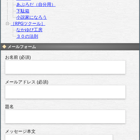
あぷろだ（自分用）
下駄箱
小説家になろう
［RPGツクール］
なかゆび工房
３０の法則
メールフォーム
お名前 (必須)
メールアドレス (必須)
題名
メッセージ本文