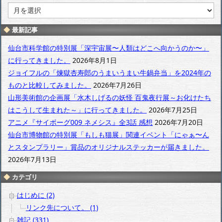
月
別
ア
最新記事
ー
カ
仙台市科学館の特別展「深宇宙展〜人類はどこへ向かうのか〜」
イ
に行ってきました。
2026年8月1日
ブ
ジョイフルの「煉獄杏寿郎のうまいうまい牛鍋弁当」を2024年の
ものと比較してみました。
2026年7月26日
山形美術館の企画展「水木しげるの妖怪 百鬼夜行展～お化けたち
はこうして生まれた～」に行ってきました。
2026年7月25日
アニメ『サイボーグ009 ネメシス』全3話 感想
2026年7月20日
仙台市博物館の特別展「もしも猫展」関連イベント「にゃぁ〜ん
とスタンプラリー」賞品のオリジナルステッカーが届きました。
2026年7月13日
カテゴリ
はじめに (2)
リンク先について。 (1)
雑記 (331)