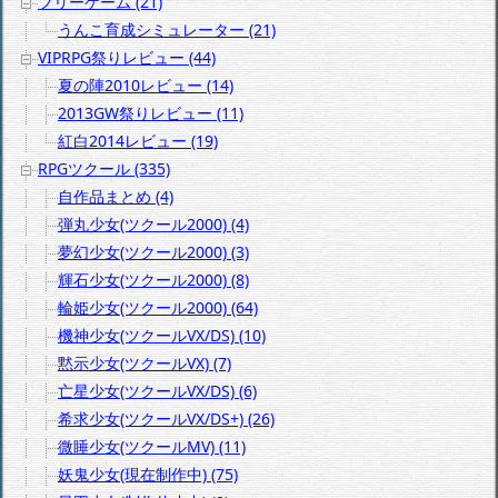
フリーゲーム (21)
うんこ育成シミュレーター (21)
VIPRPG祭りレビュー (44)
夏の陣2010レビュー (14)
2013GW祭りレビュー (11)
紅白2014レビュー (19)
RPGツクール (335)
自作品まとめ (4)
弾丸少女(ツクール2000) (4)
夢幻少女(ツクール2000) (3)
輝石少女(ツクール2000) (8)
輪姫少女(ツクール2000) (64)
機神少女(ツクールVX/DS) (10)
黙示少女(ツクールVX) (7)
亡星少女(ツクールVX/DS) (6)
希求少女(ツクールVX/DS+) (26)
微睡少女(ツクールMV) (11)
妖鬼少女(現在制作中) (75)