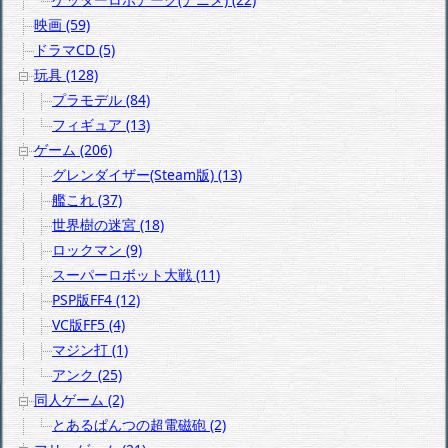
映画 (59)
ドラマCD (5)
玩具 (128)
プラモデル (84)
フィギュア (13)
ゲーム (206)
グレンダイザー(Steam版) (13)
艦これ (37)
世界樹の迷宮 (18)
ロックマン (9)
スーパーロボット大戦 (11)
PSP版FF4 (12)
VC版FF5 (4)
マジン打 (1)
アンク (25)
同人ゲーム (2)
とあるぱんつの超電磁砲 (2)