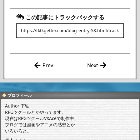
この記事にトラックバックする
Prev
Next
RPGツクール
自作ゲーム④
におけるエン
「機神少
カウント形式
女」(RPGツ
の話。①
クールDS作
プロフィール
品)
Author:下駄
RPGツクールとかやってます。
現在はRPGツクールVXAceで制作中。
ブログでは漫画やアニメの感想とか
いろいろと。