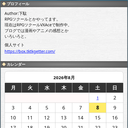
感想
感想
プロフィール
Author:下駄
RPGツクールとかやってます。
現在はRPGツクールVXAceで制作中。
ブログでは漫画やアニメの感想とか
いろいろと。
個人サイト
https://box.tktkgetter.com/
カレンダー
2026年8月
月
火
水
木
金
土
日
2
1
3
4
5
6
7
8
9
10
11
12
13
14
15
16
17
18
19
20
21
22
23