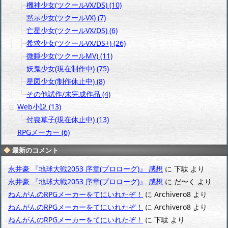
機神少女(ツクールVX/DS) (10)
黙示少女(ツクールVX) (7)
亡星少女(ツクールVX/DS) (6)
希求少女(ツクールVX/DS+) (26)
微睡少女(ツクールMV) (11)
妖鬼少女(現在制作中) (75)
星図少女(制作休止中) (8)
その他試作/未完成作品 (4)
Web小説 (13)
付喪草子(現在休止中) (13)
RPGメーカー (6)
最新のコメント
永井豪 『地球大戦2053 序章(プロローグ)』 感想
に
下駄
より
永井豪 『地球大戦2053 序章(プロローグ)』 感想
に
だ〜く
より
ねんがんのRPGメーカーをてにいれたぞ！
に
Archivero8
より
ねんがんのRPGメーカーをてにいれたぞ！
に
Archivero8
より
ねんがんのRPGメーカーをてにいれたぞ！
に
下駄
より