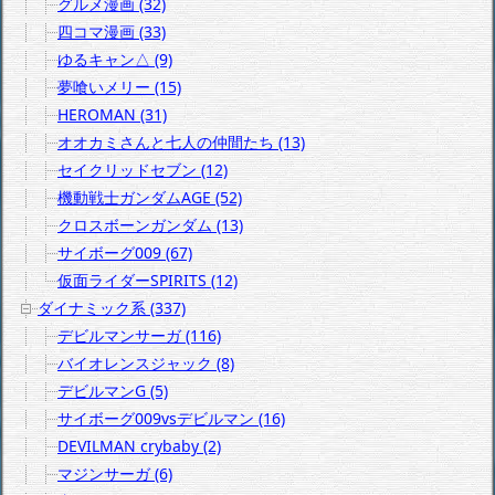
グルメ漫画 (32)
四コマ漫画 (33)
ゆるキャン△ (9)
夢喰いメリー (15)
HEROMAN (31)
オオカミさんと七人の仲間たち (13)
セイクリッドセブン (12)
機動戦士ガンダムAGE (52)
クロスボーンガンダム (13)
サイボーグ009 (67)
仮面ライダーSPIRITS (12)
ダイナミック系 (337)
デビルマンサーガ (116)
バイオレンスジャック (8)
デビルマンG (5)
サイボーグ009vsデビルマン (16)
DEVILMAN crybaby (2)
マジンサーガ (6)