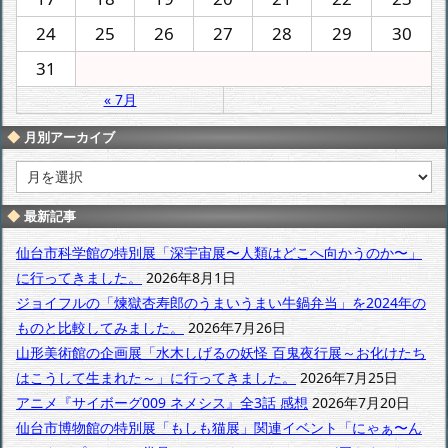
24
25
26
27
28
29
30
31
« 7月
月別アーカイブ
月
別
ア
最新記事
ー
カ
仙台市科学館の特別展「深宇宙展〜人類はどこへ向かうのか〜」
イ
に行ってきました。
2026年8月1日
ブ
ジョイフルの「煉獄杏寿郎のうまいうまい牛鍋弁当」を2024年の
ものと比較してみました。
2026年7月26日
山形美術館の企画展「水木しげるの妖怪 百鬼夜行展～お化けたち
はこうして生まれた～」に行ってきました。
2026年7月25日
アニメ『サイボーグ009 ネメシス』全3話 感想
2026年7月20日
仙台市博物館の特別展「もしも猫展」関連イベント「にゃぁ〜ん