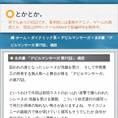
とかとか。
何でもありの日記です。基本的には漫画やアニメ、ゲームの感
想とか。現在はRPGツクールVXAceで長編RPGを制作中。
ホーム
>
ダイナミック系
>
デビルマンサーガ
>
永井豪 「デ
ビルマンサーガ 第77話」 感想
永井豪 「デビルマンサーガ 第77話」 感想
囚われの身となったシレーヌが洗脳を受け、
そして中熊重
工の所有する無人島へと舞台が移る
『デビルマンサーガ』
の第77話。
というわけで今回は前回ラストのおっぱい攻撃で捕らわれた
シレーヌが
洗脳を受ける展開。
こういう幼児退行の描写っ
て何だか得体の知れない怖さがありますよね。
サイコジェ
ニーの超能力で体が溶けていく描写もそうでしたが
自分が
自分でなくなっていく恐怖というか。