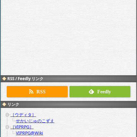
RSS / Feedly リンク
RSS
Feedly
リンク
［ウディタ］
せかいじゅのこずえ
［VIPRPG］
VIPRPG@Wiki