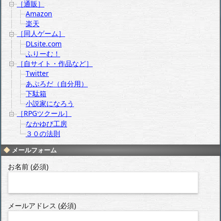
［通販］
Amazon
楽天
［同人ゲーム］
DLsite.com
ふりーむ！
［自サイト・作品など］
Twitter
あぷろだ（自分用）
下駄箱
小説家になろう
［RPGツクール］
なかゆび工房
３０の法則
メールフォーム
お名前 (必須)
メールアドレス (必須)