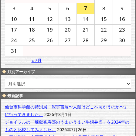
3
4
5
6
7
8
9
10
11
12
13
14
15
16
17
18
19
20
21
22
23
24
25
26
27
28
29
30
31
« 7月
月別アーカイブ
月
別
ア
最新記事
ー
カ
仙台市科学館の特別展「深宇宙展〜人類はどこへ向かうのか〜」
イ
に行ってきました。
2026年8月1日
ブ
ジョイフルの「煉獄杏寿郎のうまいうまい牛鍋弁当」を2024年の
ものと比較してみました。
2026年7月26日