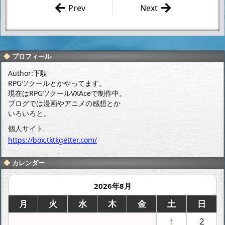
Prev
Next
「エヴァンゲ
清水栄一×下
リオン展 201
口智裕 「ゲ
7 in 仙台」に
ッターロボ D
行ってきたよ
EVOLUTION
プロフィール
第22話」 感想
ー。
Author:下駄
RPGツクールとかやってます。
現在はRPGツクールVXAceで制作中。
ブログでは漫画やアニメの感想とか
いろいろと。
個人サイト
https://box.tktkgetter.com/
カレンダー
2026年8月
月
火
水
木
金
土
日
2
1