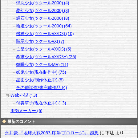
弾丸少女(ツクール2000) (4)
夢幻少女(ツクール2000) (3)
輝石少女(ツクール2000) (8)
輪姫少女(ツクール2000) (64)
機神少女(ツクールVX/DS) (10)
黙示少女(ツクールVX) (7)
亡星少女(ツクールVX/DS) (6)
希求少女(ツクールVX/DS+) (26)
微睡少女(ツクールMV) (11)
妖鬼少女(現在制作中) (75)
星図少女(制作休止中) (8)
その他試作/未完成作品 (4)
Web小説 (13)
付喪草子(現在休止中) (13)
RPGメーカー (6)
最新のコメント
永井豪 『地球大戦2053 序章(プロローグ)』 感想
に
下駄
より