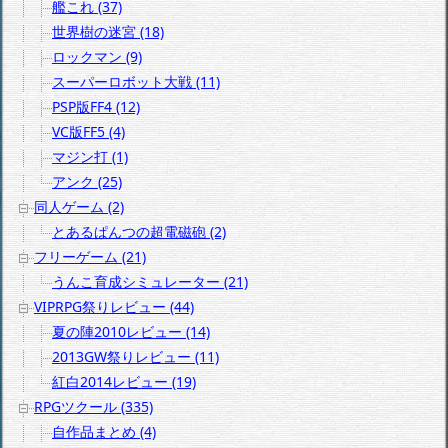
艦これ (37)
世界樹の迷宮 (18)
ロックマン (9)
スーパーロボット大戦 (11)
PSP版FF4 (12)
VC版FF5 (4)
マジン打 (1)
アンク (25)
同人ゲーム (2)
とあるぱんつの超電磁砲 (2)
フリーゲーム (21)
うんこ育成シミュレーター (21)
VIPRPG祭りレビュー (44)
夏の陣2010レビュー (14)
2013GW祭りレビュー (11)
紅白2014レビュー (19)
RPGツクール (335)
自作品まとめ (4)