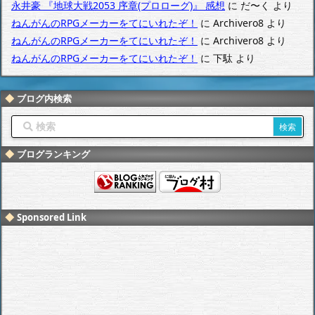
永井豪 『地球大戦2053 序章(プロローグ)』 感想
に
だ〜く
より
ねんがんのRPGメーカーをてにいれたぞ！
に
Archivero8
より
ねんがんのRPGメーカーをてにいれたぞ！
に
Archivero8
より
ねんがんのRPGメーカーをてにいれたぞ！
に
下駄
より
ブログ内検索
ブログランキング
Sponsored Link