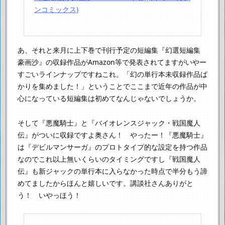
ンコミックス)
あ、それと来月に上下巻で刊行予定の短編集
『幻選短編集
豪画沙』の収録作品がAmazon等で発表されてますが
いやー
すごいラインナップですねこれ。
「幻の単行本未収録作品ば
かりを集めました！」ということで
ここまで近年の作品が中
心になっている短編集は初めてなんじゃないでしょうか。
そして『悪魔騎士』と『バイオレンスジャック・戦国魔人
伝』が
ついに収録ですよ奥さん！ やったー！
『悪魔騎士』
は『デビルマンサーガ』のプロトタイプ的な設定を持つ作品
なので
これ以上無いくらいのタイミングですし
『戦国魔人
伝』も新ジャックの単行本に入らなかった時点で
半分もう諦
めてましたからほんと嬉しいです。
講談社さんありがと
う！ いやっほう！