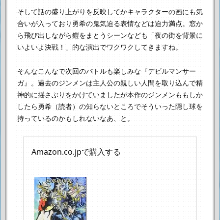
そして話の盛り上がりを反映してかキャラクターの画にも気
合いが入っており
勇希の鬼気迫る表情などは迫力満点。
窓か
ら飛び出しながら鎧をまとうシーンなども
「夜の街を背景に
いよいよ決戦！」的な演出でワクワクしてきますね。
そんなこんなで次回のバトルも楽しみな『デビルマンサー
ガ』。
過去のジンメンは主人公の親しい人間を取り込んで
精
神的に揺さぶりをかけていましたが
本作のジンメンももしか
したら勇希（読者）の知らないところで
そういった隠し球を
持っているのかもしれないなあ、と。
Amazon.co.jpで購入する