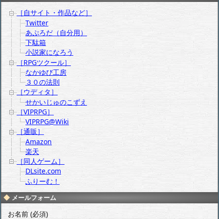
［自サイト・作品など］
Twitter
あぷろだ（自分用）
下駄箱
小説家になろう
［RPGツクール］
なかゆび工房
３０の法則
［ウディタ］
せかいじゅのこずえ
［VIPRPG］
VIPRPG@Wiki
［通販］
Amazon
楽天
［同人ゲーム］
DLsite.com
ふりーむ！
メールフォーム
お名前 (必須)