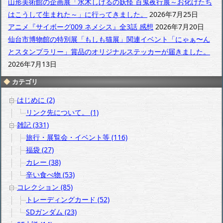
山形美術館の企画展「水木しげるの妖怪 百鬼夜行展～お化けたち
はこうして生まれた～」に行ってきました。
2026年7月25日
アニメ『サイボーグ009 ネメシス』全3話 感想
2026年7月20日
仙台市博物館の特別展「もしも猫展」関連イベント「にゃぁ〜ん
とスタンプラリー」賞品のオリジナルステッカーが届きました。
2026年7月13日
カテゴリ
はじめに (2)
リンク先について。 (1)
雑記 (331)
旅行・展覧会・イベント等 (116)
福袋 (27)
カレー (38)
辛い食べ物 (53)
コレクション (85)
トレーディングカード (52)
SDガンダム (23)