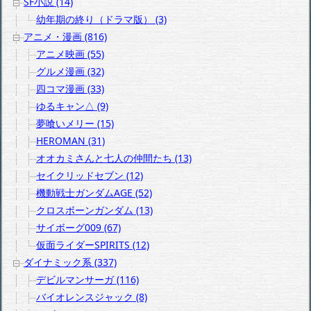
SF小説 (14)
幼年期の終り（ドラマ版） (3)
アニメ・漫画 (816)
アニメ映画 (55)
グルメ漫画 (32)
四コマ漫画 (33)
ゆるキャン△ (9)
夢喰いメリー (15)
HEROMAN (31)
オオカミさんと七人の仲間たち (13)
セイクリッドセブン (12)
機動戦士ガンダムAGE (52)
クロスボーンガンダム (13)
サイボーグ009 (67)
仮面ライダーSPIRITS (12)
ダイナミック系 (337)
デビルマンサーガ (116)
バイオレンスジャック (8)