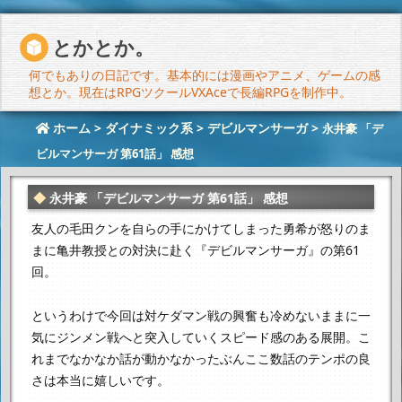
とかとか。
何でもありの日記です。基本的には漫画やアニメ、ゲームの感
想とか。現在はRPGツクールVXAceで長編RPGを制作中。
ホーム
>
ダイナミック系
>
デビルマンサーガ
>
永井豪 「デ
ビルマンサーガ 第61話」 感想
永井豪 「デビルマンサーガ 第61話」 感想
友人の毛田クンを自らの手にかけてしまった勇希が
怒りのま
まに亀井教授との対決に赴く『デビルマンサーガ』の第61
回。
というわけで今回は対ケダマン戦の興奮も冷めないままに
一
気にジンメン戦へと突入していくスピード感のある展開。
こ
れまでなかなか話が動かなかったぶん
ここ数話のテンポの良
さは本当に嬉しいです。