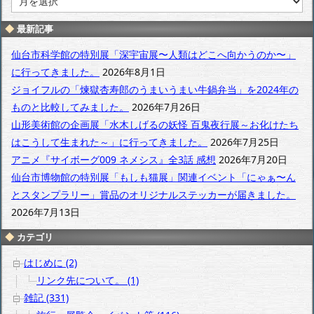
別
ア
最新記事
ー
カ
仙台市科学館の特別展「深宇宙展〜人類はどこへ向かうのか〜」
イ
に行ってきました。
2026年8月1日
ブ
ジョイフルの「煉獄杏寿郎のうまいうまい牛鍋弁当」を2024年の
ものと比較してみました。
2026年7月26日
山形美術館の企画展「水木しげるの妖怪 百鬼夜行展～お化けたち
はこうして生まれた～」に行ってきました。
2026年7月25日
アニメ『サイボーグ009 ネメシス』全3話 感想
2026年7月20日
仙台市博物館の特別展「もしも猫展」関連イベント「にゃぁ〜ん
とスタンプラリー」賞品のオリジナルステッカーが届きました。
2026年7月13日
カテゴリ
はじめに (2)
リンク先について。 (1)
雑記 (331)