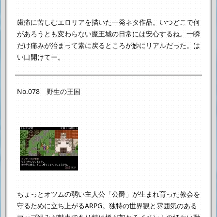
歯痛に苦しむエロリアを描いた一発ネタ作品。
いつどこで何
があろうとも変わらない魔王城の日常には安心するね。
一瞬
だけ痛みが治まって素に戻るところが妙にリアルだった。
は
い口開けてー。
No.078 野生の王国
ちょっとオツムの弱い主人公「公爵」が
生まれ育った教会を
守るために立ち上がるARPG。
独特の世界観と雰囲気のある