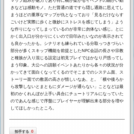
マップ組みが魅力であり
特に橋が架かるイベントの細かい動
きなどは感動モノ。
ただ普通の道ですら隠し通路に思えてし
まうほどの重厚なマップが仇となっており
「見るだけならす
ごいけど実際に歩くと微妙にストレスを感じてしまう」
よう
な作りになってしまっているのが非常に勿体ない感じ。
とに
かく出入口が分かりにくいので目印みたいなのが表示されて
も良かったかも。
シナリオも練られている分取っつきづらい
部分が多く
スキップ機能を前提としたNPC会話の長さや宗教
と種族が入り混じる設定は
初見プレイではかなり戸惑ってし
まう印象。
大公への請願イベントあたりから各々の状況が分
かってきて面白くなってくるので
そこまでのシステム面、ス
トーリー面での敷居の高さが惜しいなあ、と。
「横や後ろか
ら攻撃しないとまともにダメージが通らない」ことなどは
最
初のかくれんぼが上手い具合にチュートリアルになっていた
ので
あんな感じで序盤にプレイヤーが理解出来る部分を増や
してほしかったところ。
0
拍手する