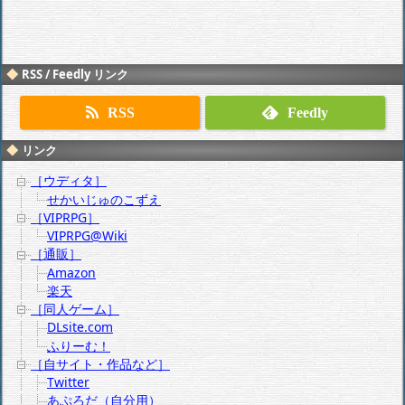
RSS / Feedly リンク
RSS
Feedly
リンク
［ウディタ］
せかいじゅのこずえ
［VIPRPG］
VIPRPG@Wiki
［通販］
Amazon
楽天
［同人ゲーム］
DLsite.com
ふりーむ！
［自サイト・作品など］
Twitter
あぷろだ（自分用）