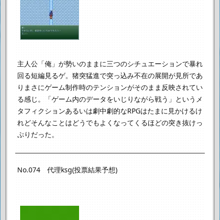
主人公「俺」が勢いのままに三つのシチュエーションで暴れ
回る短編見るゲ。
猪突猛進で突っ込み不在の展開が見所であ
り
まさにゲーム制作時のテンションがそのまま反映されてい
る感じ。
「ゲーム内のデータをいじりながら戦う」という
メ
タフィクションあるいは劇中劇的なRPGはたまに見かけるけ
れど
そんなことはどうでもよくなってくるほどの突き抜けっ
ぷりだった。
No.074 代理ksg(投票結果予想)