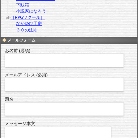
下駄箱
小説家になろう
［RPGツクール］
なかゆび工房
３０の法則
メールフォーム
お名前 (必須)
メールアドレス (必須)
題名
メッセージ本文