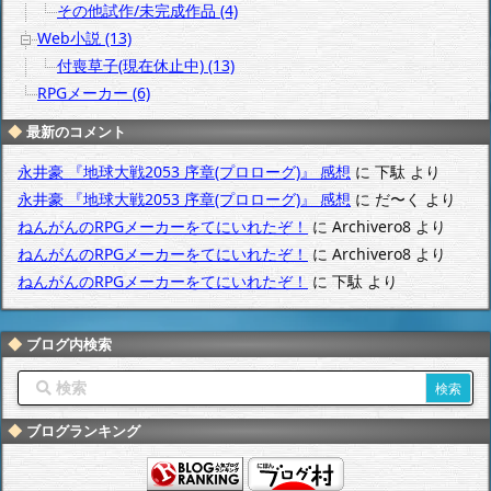
その他試作/未完成作品 (4)
Web小説 (13)
付喪草子(現在休止中) (13)
RPGメーカー (6)
最新のコメント
永井豪 『地球大戦2053 序章(プロローグ)』 感想
に
下駄
より
永井豪 『地球大戦2053 序章(プロローグ)』 感想
に
だ〜く
より
ねんがんのRPGメーカーをてにいれたぞ！
に
Archivero8
より
ねんがんのRPGメーカーをてにいれたぞ！
に
Archivero8
より
ねんがんのRPGメーカーをてにいれたぞ！
に
下駄
より
ブログ内検索
ブログランキング