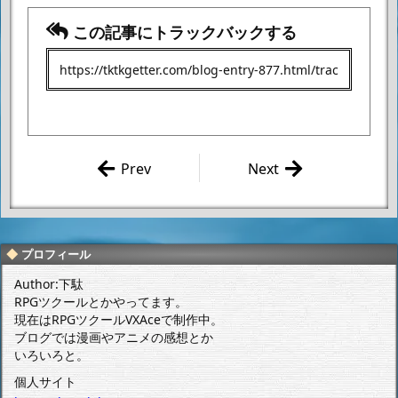
この記事にトラックバックする
Prev
Next
永井豪 「デビルマ
丸川トモヒロ 「魔
ンサーガ 第5話
砲少女四号ちゃん
感想」
1巻」 感想
プロフィール
Author:下駄
RPGツクールとかやってます。
現在はRPGツクールVXAceで制作中。
ブログでは漫画やアニメの感想とか
いろいろと。
個人サイト