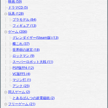
映画 (59)
ドラマCD (5)
玩具 (128)
プラモデル (84)
フィギュア (13)
ゲーム (206)
グレンダイザー(Steam版) (13)
艦これ (37)
世界樹の迷宮 (18)
ロックマン (9)
スーパーロボット大戦 (11)
PSP版FF4 (12)
VC版FF5 (4)
マジン打 (1)
アンク (25)
同人ゲーム (2)
とあるぱんつの超電磁砲 (2)
フリーゲーム (21)