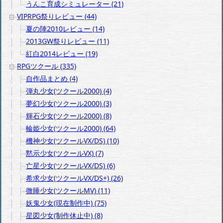
うんこ育成シミュレーター (21)
VIPRPG祭りレビュー (44)
夏の陣2010レビュー (14)
2013GW祭りレビュー (11)
紅白2014レビュー (19)
RPGツクール (335)
自作品まとめ (4)
弾丸少女(ツクール2000) (4)
夢幻少女(ツクール2000) (3)
輝石少女(ツクール2000) (8)
輪姫少女(ツクール2000) (64)
機神少女(ツクールVX/DS) (10)
黙示少女(ツクールVX) (7)
亡星少女(ツクールVX/DS) (6)
希求少女(ツクールVX/DS+) (26)
微睡少女(ツクールMV) (11)
妖鬼少女(現在制作中) (75)
星図少女(制作休止中) (8)