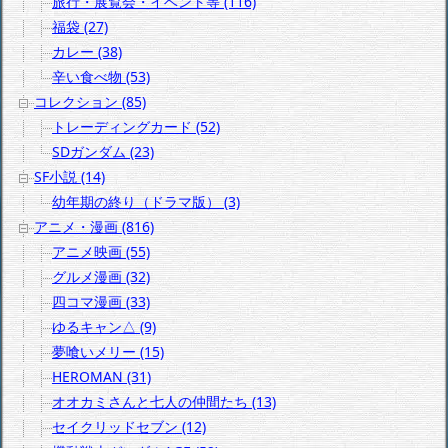
旅行・展覧会・イベント等 (116)
福袋 (27)
カレー (38)
辛い食べ物 (53)
コレクション (85)
トレーディングカード (52)
SDガンダム (23)
SF小説 (14)
幼年期の終り（ドラマ版） (3)
アニメ・漫画 (816)
アニメ映画 (55)
グルメ漫画 (32)
四コマ漫画 (33)
ゆるキャン△ (9)
夢喰いメリー (15)
HEROMAN (31)
オオカミさんと七人の仲間たち (13)
セイクリッドセブン (12)