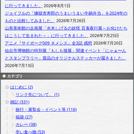
イ
に行ってきました。
2026年8月1日
ブ
ジョイフルの「煉獄杏寿郎のうまいうまい牛鍋弁当」を2024年の
ものと比較してみました。
2026年7月26日
山形美術館の企画展「水木しげるの妖怪 百鬼夜行展～お化けたち
はこうして生まれた～」に行ってきました。
2026年7月25日
アニメ『サイボーグ009 ネメシス』全3話 感想
2026年7月20日
仙台市博物館の特別展「もしも猫展」関連イベント「にゃぁ〜ん
とスタンプラリー」賞品のオリジナルステッカーが届きました。
2026年7月13日
カテゴリ
はじめに (2)
リンク先について。 (1)
雑記 (331)
旅行・展覧会・イベント等 (116)
福袋 (27)
カレー (38)
辛い食べ物 (53)