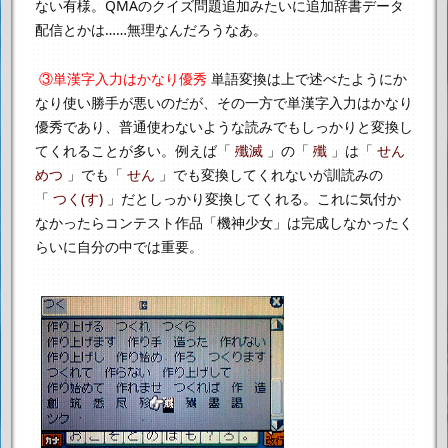
ない有様。
QMAのクイズ問題追加みたいに追加辞書データ
配信とかは……無理なんだろうなあ。
③単漢字入力はかなり優秀
単語変換は上で述べたようにか
なり使い勝手が悪いのだが、
その一方で単漢字入力はかなり
優秀であり、普通使わないような読みでも
しっかりと変換し
てくれることが多い。
例えば「
殲滅
」の「
殲
」は「
せん
めつ
」でも「
せん
」でも変換してくれないが
訓読みの
「
つく(す)
」だとしっかり変換してくれる。
これに気付か
なかったらコンテスト作品「機神少女」は完成しなかったく
らいに
自分の中では重要。