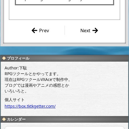
Prev
Next
RPGツクール
HGFC 1/144 ゴッ
DS制作記
ドガンダム
発動篇①
プロフィール
Author:下駄
RPGツクールとかやってます。
現在はRPGツクールVXAceで制作中。
ブログでは漫画やアニメの感想とか
いろいろと。
個人サイト
https://box.tktkgetter.com/
カレンダー