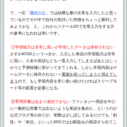
で、一応「
機神少女
」では結構な量の文章を入力したと思っ
ているので
その中で自分の気付いた特徴をちょっと羅列して
みようかな、と。
これからツクールDSで文章入力をする方
の参考になれれば幸いです。
①学習能力は非常に高いが学習したデータは保存されない
さすがATOKというべきか、入力した単語の学習能力は非常
に高い。
人名や造語なども一度入力してしまえばあとはしっ
かりと予測候補に挙がってきてくれる。
しかし学習内容はゲ
ームデータに保存されない＝
電源を切ってしまうと消えてし
まう
ので、
もし学習内容を常に使い続けたければスリープモ
ード等の処置が必要になる。
②専用辞書はあまり過信できない
ファンタジー用語を中心
に一般的な辞書では出ないような単語を集めた、
というのが
公式ブログ等の弁だが、実際は少し試してみるだけでも
「剣
技」や「術法」といったRPGではお馴染みの単語すら出てこ