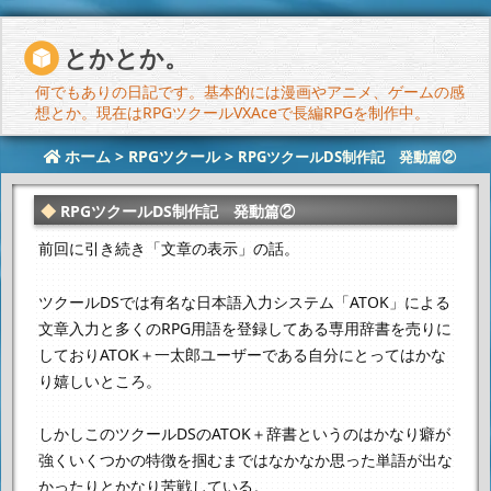
とかとか。
何でもありの日記です。基本的には漫画やアニメ、ゲームの感
想とか。現在はRPGツクールVXAceで長編RPGを制作中。
ホーム
>
RPGツクール
>
RPGツクールDS制作記 発動篇②
RPGツクールDS制作記 発動篇②
前回に引き続き「文章の表示」の話。
ツクールDSでは有名な日本語入力システム「ATOK」による
文章入力と
多くのRPG用語を登録してある専用辞書を売りに
しており
ATOK＋一太郎ユーザーである自分にとってはかな
り嬉しいところ。
しかしこのツクールDSのATOK＋辞書というのはかなり癖が
強く
いくつかの特徴を掴むまではなかなか思った単語が出な
かったりとかなり苦戦している。