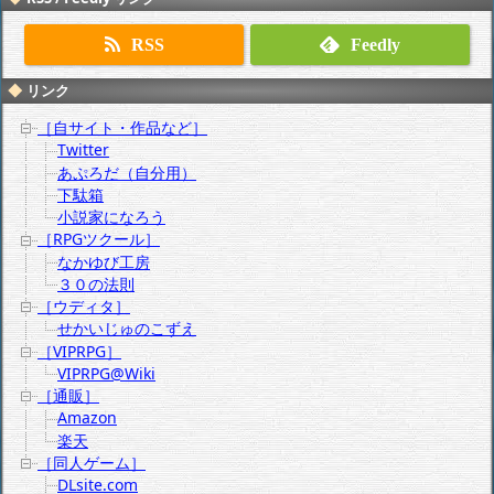
RSS
Feedly
リンク
［自サイト・作品など］
Twitter
あぷろだ（自分用）
下駄箱
小説家になろう
［RPGツクール］
なかゆび工房
３０の法則
［ウディタ］
せかいじゅのこずえ
［VIPRPG］
VIPRPG@Wiki
［通販］
Amazon
楽天
［同人ゲーム］
DLsite.com