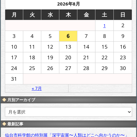
2026年8月
月
火
水
木
金
土
日
2
1
3
4
5
6
7
8
9
10
11
12
13
14
15
16
17
18
19
20
21
22
23
24
25
26
27
28
29
30
31
« 7月
月別アーカイブ
月
別
ア
最新記事
ー
カ
仙台市科学館の特別展「深宇宙展〜人類はどこへ向かうのか〜」