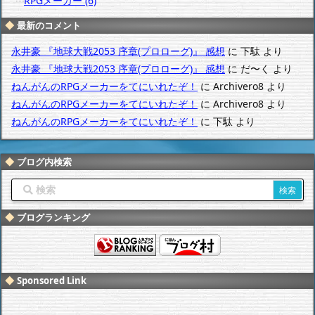
RPGメーカー (6)
最新のコメント
永井豪 『地球大戦2053 序章(プロローグ)』 感想
に
下駄
より
永井豪 『地球大戦2053 序章(プロローグ)』 感想
に
だ〜く
より
ねんがんのRPGメーカーをてにいれたぞ！
に
Archivero8
より
ねんがんのRPGメーカーをてにいれたぞ！
に
Archivero8
より
ねんがんのRPGメーカーをてにいれたぞ！
に
下駄
より
ブログ内検索
ブログランキング
Sponsored Link