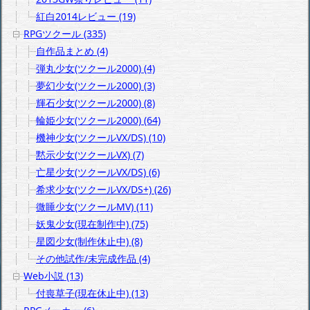
紅白2014レビュー (19)
RPGツクール (335)
自作品まとめ (4)
弾丸少女(ツクール2000) (4)
夢幻少女(ツクール2000) (3)
輝石少女(ツクール2000) (8)
輪姫少女(ツクール2000) (64)
機神少女(ツクールVX/DS) (10)
黙示少女(ツクールVX) (7)
亡星少女(ツクールVX/DS) (6)
希求少女(ツクールVX/DS+) (26)
微睡少女(ツクールMV) (11)
妖鬼少女(現在制作中) (75)
星図少女(制作休止中) (8)
その他試作/未完成作品 (4)
Web小説 (13)
付喪草子(現在休止中) (13)