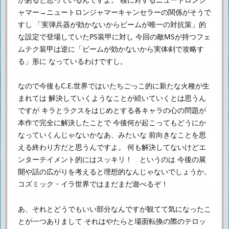
ャマー→ニュートロンジャマーキャンセラーの関係がそうで
すし
「実弾兵器が効かないからビームが唯一の対抗策」的
な設定で登場していたPS装甲に対し
今回の敵MSが持つフェ
ムテク装甲は逆に「ビームが効かないから実体剣で攻略す
る」形に
なっているわけですし。
なので今後もC.E.世界ではいたちごっこ的に新たな火種が生
まれては
解決していくようなことが続いていくとは思うん
ですが
キラとラクスをはじめとする各キャラの心の問題が
本作で完全に解決したことで
今後何が起こってもどうにか
なっていくんじゃないかなあ、みたいな
前向きなことを思
える終わり方だと思うんですよ。
何も解決してないけどエ
ンターテイメント的にはスッキリ！ というのは
今後の展
開や話の広がりを考えると理想的なんじゃないでしょうか。
コズミック・イラ世界ではまだまだ遊べるぞ！
あ、それとどうでもいい部分なんですが観てて気になったこ
とが一つありまして
それはやたらと場面転換の際のテロッ