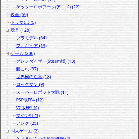
ゲッターロボアーク(アニメ) (22)
映画 (59)
ドラマCD (5)
玩具 (128)
プラモデル (84)
フィギュア (13)
ゲーム (206)
グレンダイザー(Steam版) (13)
艦これ (37)
世界樹の迷宮 (18)
ロックマン (9)
スーパーロボット大戦 (11)
PSP版FF4 (12)
VC版FF5 (4)
マジン打 (1)
アンク (25)
同人ゲーム (2)
とあるぱんつの超電磁砲 (2)