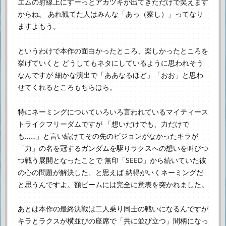
エムの射線上にすーっとアカツキが出てきただけで笑えます
からね。
あれ観てた人はみんな「あっ（察し）」ってなり
ますよもう。
というわけで本作の面白かったところ、楽しかったところを
挙げていくと
どうしてもネタにしているように思われそう
なんですが
細かな演出で「ああなるほど」「おお」と思わ
せてくれるところもちらほら。
特にネーミングについていろいろ言われているマイティース
トライクフリーダムですが
「想いだけでも、力だけで
も……」と言い続けてその先のビジョンがなかったキラが
「力」の名を冠するガンダムを駆りラクスへの想いを叫びつ
つ戦う展開となったことで
無印「SEED」から続いていた彼
の心の問題が解決した、と思えば
納得がいくネーミングだ
と思うんですよ。額ビームには完全に意表を突かれました。
あとは本作の最終決戦は二人乗り同士の戦いになるんですが
キラとラクスが横並びの座席で「共に並び立つ」間柄になっ