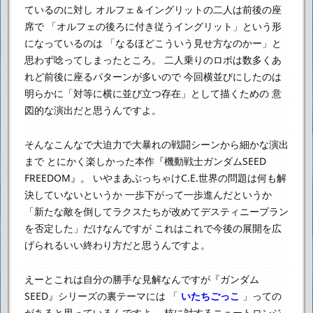
ているのに対し
オルフェ＆イングリットの二人は前後の座
席で
「オルフェの後ろに付き従うイングリット」という形
になっているのは
「なるほどこういう見せ方なのかー」と
思わず唸ってしまったところ。
二人乗りのロボは数多くあ
れど前後に座るパターンが多いので
今回横並びにしたのは
明らかに「対等に横に並び立つ存在」として描くための
意
図的な演出だと思うんですよ。
そんなこんなで大迫力で大暴れの戦闘シーンから細かな演出
まで
とにかく楽しかった本作『機動戦士ガンダムSEED
FREEDOM』。
いやまあぶっちゃけC.E.世界の問題は何も解
決していないというか
一歩下がって一歩進んだというか
「新たな敵を倒してラクスたちが改めてデスティニープラン
を否定した」だけなんですが
これはこれで今後の展開を広
げられるいい終わり方だと思うんですよ。
えーとこれは自分の勝手な見解なんですが『ガンダム
SEED』シリーズの裏テーマには
「
いたちごっこ
」っての
があると思っているんですよ。
核に対するニュートロンジ