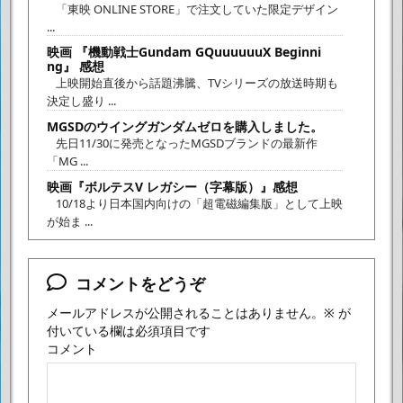
「東映 ONLINE STORE」で注文していた限定デザイン
...
映画 『機動戦士Gundam GQuuuuuuX Beginni
ng』 感想
上映開始直後から話題沸騰、TVシリーズの放送時期も
決定し盛り ...
MGSDのウイングガンダムゼロを購入しました。
先日11/30に発売となったMGSDブランドの最新作
「MG ...
映画『ボルテスV レガシー（字幕版）』感想
10/18より日本国内向けの「超電磁編集版」として上映
が始ま ...
コメントをどうぞ
メールアドレスが公開されることはありません。
※
が
付いている欄は必須項目です
コメント