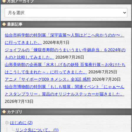
月別アーカイブ
月
別
ア
最新記事
ー
カ
仙台市科学館の特別展「深宇宙展〜人類はどこへ向かうのか〜」
イ
に行ってきました。
2026年8月1日
ブ
ジョイフルの「煉獄杏寿郎のうまいうまい牛鍋弁当」を2024年の
ものと比較してみました。
2026年7月26日
山形美術館の企画展「水木しげるの妖怪 百鬼夜行展～お化けたち
はこうして生まれた～」に行ってきました。
2026年7月25日
アニメ『サイボーグ009 ネメシス』全3話 感想
2026年7月20日
仙台市博物館の特別展「もしも猫展」関連イベント「にゃぁ〜ん
とスタンプラリー」賞品のオリジナルステッカーが届きました。
2026年7月13日
カテゴリ
はじめに (2)
リンク先について。 (1)