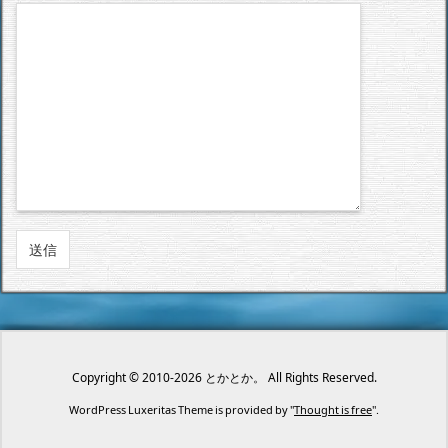
Copyright ©
2010
-2026
とかとか。
All Rights Reserved.
WordPress Luxeritas Theme is provided by "
Thought is free
".