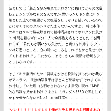
話としては「新たな敵が現れてボロクソに負けてからの大逆
転」とシンプルなものなんですが
思いっきりドン底に叩き
落とした上での絶望からの復活をしっかりと描いているので
とにかくそのカタルシスがたまらないんですよ。
特に本作
のキラはNTRで脳破壊されて精神汚染されてボロクソに負け
て
仲間を頼らずに自分一人で全部抱え込もうとしたにも関
わらず
「君たちが弱いから負けた」と責任を転嫁する
クッ
ソ格好悪いところ、心の弱いところをこれでもかと見せつけ
てくれるわけでして
だからこそそこからの復活は感慨もひ
としおなのです。
そしてキラ復活のために発破をかける役割を担ったのが我ら
がアスラン。
彼は物語前半はほとんど登場せず
それまで単
独行動していた理由も明かされないまま唐突に現れてMVP
的な活躍を見せるわけで
まさに「ガンダムSEEDで何をしで
かすか分からない男No.1」の面目躍如。
シン！！！！！１１１１！俺がキラを殴るのを邪魔するの