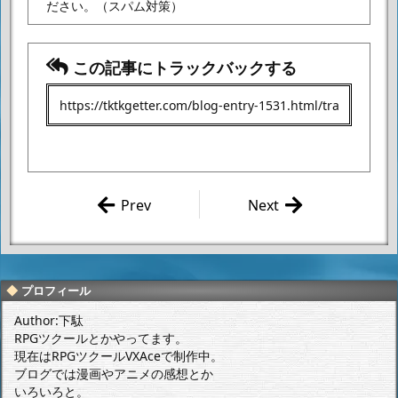
ださい。
（スパム対策）
この記事にトラックバックする
Prev
Next
『UFOロボ グレンダ
『UFOロボ グレンダ
イザー：たとえ我が
イザー：たとえ我が
命つきるとも』の戦
命つきるとも』のバ
い方とかプレイ動画
グやちょっとした不
プロフィール
とか。
具合について。
Author:下駄
RPGツクールとかやってます。
現在はRPGツクールVXAceで制作中。
ブログでは漫画やアニメの感想とか
いろいろと。