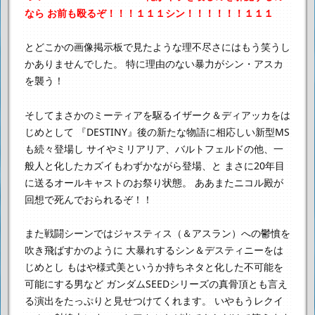
なら
お前も殴るぞ！！！１１１シン！！！！！！１１１
とどこかの画像掲示板で見たような理不尽さにはもう笑うし
かありませんでした。
特に理由のない暴力がシン・アスカ
を襲う！
そしてまさかのミーティアを駆るイザーク＆ディアッカをは
じめとして
『DESTINY』後の新たな物語に相応しい新型MS
も続々登場し
サイやミリアリア、バルトフェルドの他、一
般人と化したカズイもわずかながら登場、と
まさに20年目
に送るオールキャストのお祭り状態。
ああまたニコル殿が
回想で死んでおられるぞ！！
また戦闘シーンではジャスティス（＆アスラン）への鬱憤を
吹き飛ばすかのように
大暴れするシン＆デスティニーをは
じめとし
もはや様式美というか持ちネタと化した不可能を
可能にする男など
ガンダムSEEDシリーズの真骨頂とも言え
る演出をたっぷりと見せつけてくれます。
いやもうレクイ