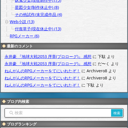
妖鬼少女(現在制作中) (75)
星図少女(制作休止中) (8)
その他試作/未完成作品 (4)
Web小説 (13)
付喪草子(現在休止中) (13)
RPGメーカー (6)
最新のコメント
永井豪 『地球大戦2053 序章(プロローグ)』 感想
に
下駄
より
永井豪 『地球大戦2053 序章(プロローグ)』 感想
に
だ〜く
より
ねんがんのRPGメーカーをてにいれたぞ！
に
Archivero8
より
ねんがんのRPGメーカーをてにいれたぞ！
に
Archivero8
より
ねんがんのRPGメーカーをてにいれたぞ！
に
下駄
より
ブログ内検索
ブログランキング