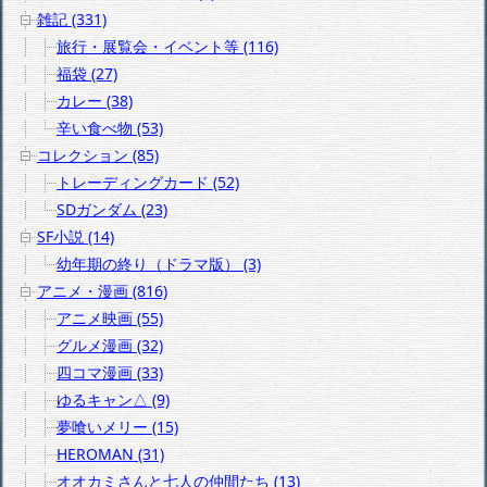
雑記 (331)
旅行・展覧会・イベント等 (116)
福袋 (27)
カレー (38)
辛い食べ物 (53)
コレクション (85)
トレーディングカード (52)
SDガンダム (23)
SF小説 (14)
幼年期の終り（ドラマ版） (3)
アニメ・漫画 (816)
アニメ映画 (55)
グルメ漫画 (32)
四コマ漫画 (33)
ゆるキャン△ (9)
夢喰いメリー (15)
HEROMAN (31)
オオカミさんと七人の仲間たち (13)