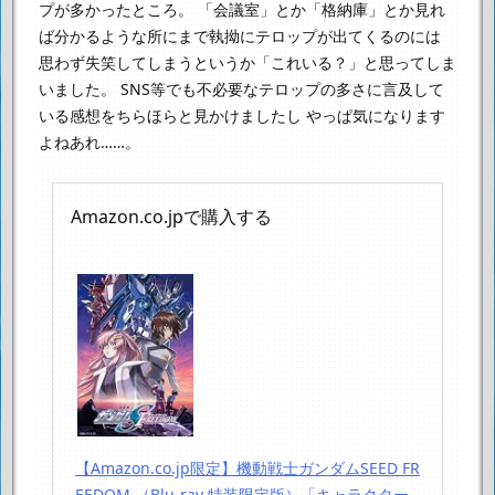
プが多かったところ。
「会議室」とか「格納庫」とか見れ
ば分かるような所にまで執拗にテロップが出てくるのには
思わず失笑してしまうというか「これいる？」と思ってしま
いました。
SNS等でも不必要なテロップの多さに言及して
いる感想をちらほらと見かけましたし
やっぱ気になります
よねあれ……。
Amazon.co.jpで購入する
【Amazon.co.jp限定】機動戦士ガンダムSEED FR
EEDOM （Blu-ray 特装限定版）「キャラクター