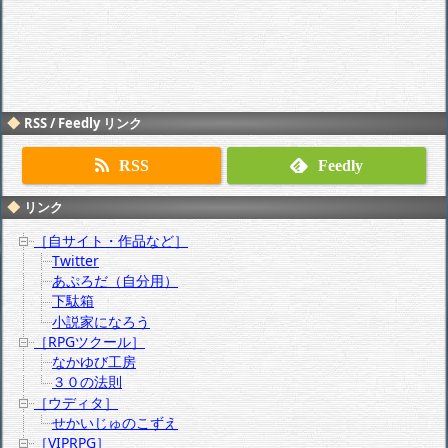
RSS / Feedly リンク
RSS
Feedly
リンク
［自サイト・作品など］
Twitter
あぷろだ（自分用）
下駄箱
小説家になろう
［RPGツクール］
なかゆび工房
３０の法則
［ウディタ］
せかいじゅのこずえ
［VIPRPG］