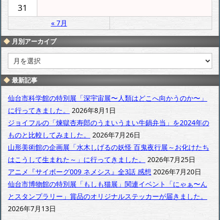
31
« 7月
月別アーカイブ
月
別
ア
最新記事
ー
カ
仙台市科学館の特別展「深宇宙展〜人類はどこへ向かうのか〜」
イ
に行ってきました。
2026年8月1日
ブ
ジョイフルの「煉獄杏寿郎のうまいうまい牛鍋弁当」を2024年の
ものと比較してみました。
2026年7月26日
山形美術館の企画展「水木しげるの妖怪 百鬼夜行展～お化けたち
はこうして生まれた～」に行ってきました。
2026年7月25日
アニメ『サイボーグ009 ネメシス』全3話 感想
2026年7月20日
仙台市博物館の特別展「もしも猫展」関連イベント「にゃぁ〜ん
とスタンプラリー」賞品のオリジナルステッカーが届きました。
2026年7月13日