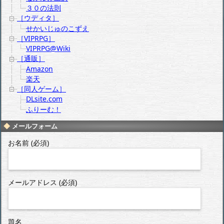
３０の法則
［ウディタ］
せかいじゅのこずえ
［VIPRPG］
VIPRPG@Wiki
［通販］
Amazon
楽天
［同人ゲーム］
DLsite.com
ふりーむ！
メールフォーム
お名前 (必須)
メールアドレス (必須)
題名