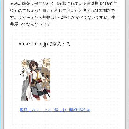
まあ烏龍茶は保存が利く（記載されている賞味期限は約1年
後）ので
ちょっと買いだめしておいたと考えれば無問題で
す。
よく考えたら丼物は1～2杯しか食べてないですね。
牛
丼屋ってなんだっけ？
Amazon.co.jpで購入する
艦隊これくしょん -艦これ- 艦娘型録 参