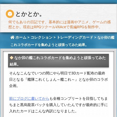
とかとか。
何でもありの日記です。基本的には漫画やアニメ、ゲームの感
想とか。現在はRPGツクールVXAceで長編RPGを制作中。
ホーム
>
コレクション
>
トレーディングカード
>
なか卯の艦
これコラボカードを集めようと頑張ってみた結果。
なか卯の艦これコラボカードを集めようと頑張ってみた
結果。
そんなこんなでいつの間にやら明日で3Dカード配布の最終
日となる
『艦隊これくしょん～艦これ～』となか卯のコラボ
企画。
前にブログに書いてから
も全種コンプリートを目指して
ちま
ちまと黒烏龍茶パックを購入していたんですが
最終的に手に
入れたカードはこんな内訳になりました。