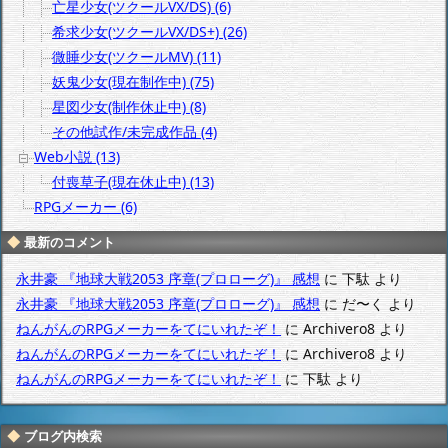
亡星少女(ツクールVX/DS) (6)
希求少女(ツクールVX/DS+) (26)
微睡少女(ツクールMV) (11)
妖鬼少女(現在制作中) (75)
星図少女(制作休止中) (8)
その他試作/未完成作品 (4)
Web小説 (13)
付喪草子(現在休止中) (13)
RPGメーカー (6)
最新のコメント
永井豪 『地球大戦2053 序章(プロローグ)』 感想
に
下駄
より
永井豪 『地球大戦2053 序章(プロローグ)』 感想
に
だ〜く
より
ねんがんのRPGメーカーをてにいれたぞ！
に
Archivero8
より
ねんがんのRPGメーカーをてにいれたぞ！
に
Archivero8
より
ねんがんのRPGメーカーをてにいれたぞ！
に
下駄
より
ブログ内検索