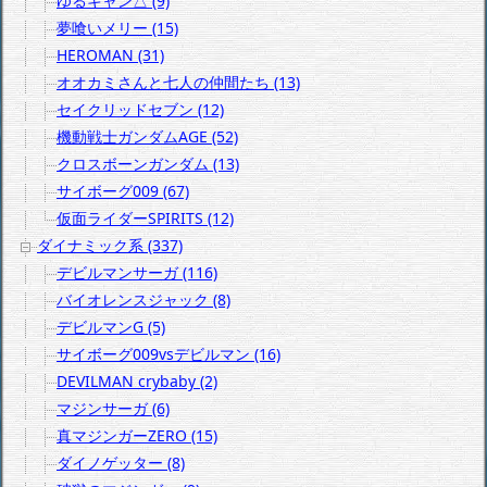
ゆるキャン△ (9)
夢喰いメリー (15)
HEROMAN (31)
オオカミさんと七人の仲間たち (13)
セイクリッドセブン (12)
機動戦士ガンダムAGE (52)
クロスボーンガンダム (13)
サイボーグ009 (67)
仮面ライダーSPIRITS (12)
ダイナミック系 (337)
デビルマンサーガ (116)
バイオレンスジャック (8)
デビルマンG (5)
サイボーグ009vsデビルマン (16)
DEVILMAN crybaby (2)
マジンサーガ (6)
真マジンガーZERO (15)
ダイノゲッター (8)