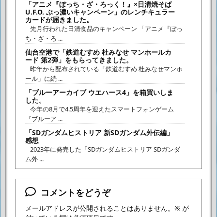
「アニメ『ぼっち・ざ・ろっく！』×日清焼そば
U.F.O. ぶっ濃いキャンペーン」のレンチキュラー
カードが届きました。
先月行われた日清食品のキャンペーン 「アニメ『ぼっ
ち・ざ・ろ ...
仙台空港で「鉄道むすめ 杜みなせ マンホールカ
ード 第2弾」をもらってきました。
昨年から配布されている「鉄道むすめ 杜みなせマンホ
ール」に続 ...
「ブルーアーカイブ ウエハース4」を箱買いしま
した。
今年の8月で4.5周年を迎えたスマートフォンゲーム
『ブルーア ...
「SDガンダムヒストリア 新SDガンダム外伝編」
感想
2023年に発売した「SDガンダムヒストリア SDガンダ
ム外 ...
コメントをどうぞ
メールアドレスが公開されることはありません。
※
が