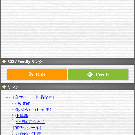
RSS / Feedly リンク
RSS
Feedly
リンク
［自サイト・作品など］
Twitter
あぷろだ（自分用）
下駄箱
小説家になろう
［RPGツクール］
なかゆび工房