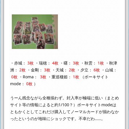
・赤城：
3枚
・瑞穂：
4枚
・曙：
3枚
・秋雲：
1枚
・秋津
洲：
2枚
・金剛：
3枚
・天城：
2枚
・夕立：
6枚
・山城：
0枚
・Roma：
3枚
・重巡棲姫：
1枚
（ボーキサイト
mode：
0枚
）
うーん残念ながら全種揃わず。
封入率が極端に低い（まとめ
サイト等の情報によると約1/100？）
ボーキサイトmodeは
ともかくとして
これだけ購入してノーマルカードが揃わなか
ったというのが地味にショックです。
不幸だわ……。