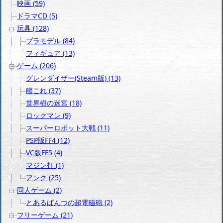
映画 (59)
ドラマCD (5)
玩具 (128)
プラモデル (84)
フィギュア (13)
ゲーム (206)
グレンダイザー(Steam版) (13)
艦これ (37)
世界樹の迷宮 (18)
ロックマン (9)
スーパーロボット大戦 (11)
PSP版FF4 (12)
VC版FF5 (4)
マジン打 (1)
アンク (25)
同人ゲーム (2)
とあるぱんつの超電磁砲 (2)
フリーゲーム (21)