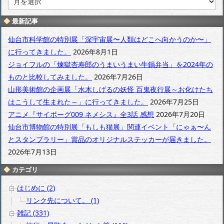
別
ア
最新記事
ー
カ
仙台市科学館の特別展「深宇宙展〜人類はどこへ向かうのか〜」
イ
に行ってきました。
2026年8月1日
ブ
ジョイフルの「煉獄杏寿郎のうまいうまい牛鍋弁当」を2024年の
ものと比較してみました。
2026年7月26日
山形美術館の企画展「水木しげるの妖怪 百鬼夜行展～お化けたち
はこうして生まれた～」に行ってきました。
2026年7月25日
アニメ『サイボーグ009 ネメシス』全3話 感想
2026年7月20日
仙台市博物館の特別展「もしも猫展」関連イベント「にゃぁ〜ん
とスタンプラリー」賞品のオリジナルステッカーが届きました。
2026年7月13日
カテゴリ
はじめに (2)
リンク先について。 (1)
雑記 (331)