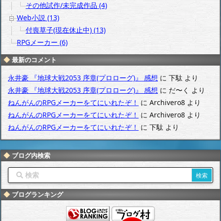
その他試作/未完成作品 (4)
Web小説 (13)
付喪草子(現在休止中) (13)
RPGメーカー (6)
最新のコメント
永井豪 『地球大戦2053 序章(プロローグ)』 感想
に
下駄
より
永井豪 『地球大戦2053 序章(プロローグ)』 感想
に
だ〜く
より
ねんがんのRPGメーカーをてにいれたぞ！
に
Archivero8
より
ねんがんのRPGメーカーをてにいれたぞ！
に
Archivero8
より
ねんがんのRPGメーカーをてにいれたぞ！
に
下駄
より
ブログ内検索
ブログランキング