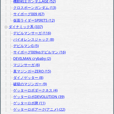
機動戦士ガンダムAGE (52)
クロスボーンガンダム (13)
サイボーグ009 (67)
仮面ライダーSPIRITS (12)
ダイナミック系 (337)
デビルマンサーガ (116)
バイオレンスジャック (8)
デビルマンG (5)
サイボーグ009vsデビルマン (16)
DEVILMAN crybaby (2)
マジンサーガ (6)
真マジンガーZERO (15)
ダイノゲッター (8)
破獄のマジンガー (9)
ゲッターロボダークネス (4)
ゲッターロボDEVOLUTION (39)
ゲッターロボ牌 (11)
ゲッターロボアーク(アニメ) (22)