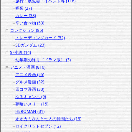
旅行・展覧会・イベント等 (116)
福袋 (27)
カレー (38)
辛い食べ物 (53)
コレクション (85)
トレーディングカード (52)
SDガンダム (23)
SF小説 (14)
幼年期の終り（ドラマ版） (3)
アニメ・漫画 (816)
アニメ映画 (55)
グルメ漫画 (32)
四コマ漫画 (33)
ゆるキャン△ (9)
夢喰いメリー (15)
HEROMAN (31)
オオカミさんと七人の仲間たち (13)
セイクリッドセブン (12)