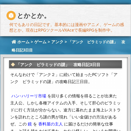
とかとか。
何でもありの日記です。基本的には漫画やアニメ、ゲームの感
想とか。現在はRPGツクールVXAceで長編RPGを制作中。
ホーム
>
ゲーム
>
アンク
>
「アンク ピラミッドの謎」 攻
略日記3日目
「アンク ピラミッドの謎」 攻略日記3日目
そんなわけで「アンク２」に続いて始まった
PCソフト「ア
ンク ピラミッドの謎」の攻略日記三日目。
ハン･ハリーリ市場
を回り多くの情報を得ることが出来た
主人公。
しかし各種アイテムの入手、そして肝心のピラミッ
ドに行く方法が分からない。
途方に暮れたまま海上レストラ
ンを訪れたところ謎の男が現れ
「いい金儲けの方法がある
ぜ。この
鏡
を
香料屋の主人
に届けるだけの簡単な仕事
さ」
と話を持ちかけて来た。かなり怪しい。というか間違い