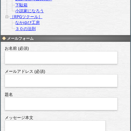
下駄箱
小説家になろう
［RPGツクール］
なかゆび工房
３０の法則
メールフォーム
お名前 (必須)
メールアドレス (必須)
題名
メッセージ本文