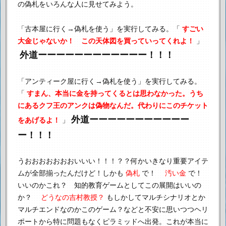
の偽札をいろんな人に見せてみよう。
「古本屋に行く→偽札を使う」を実行してみる。
「
すごい
大金じゃないか！ この天体図を買っていってくれよ！
」
外道ーーーーーーーーーーーー！！！
「アンティーク屋に行く→偽札を使う」を実行してみる。
「
すまん、本当に金を持ってくるとは思わなかった。
うち
にあるクフ王のアンクは偽物なんだ。代わりにこのチケット
外道ーーーーーーーーーーー
をあげるよ！
」
ー！！！
うおおおおおおおいいい！！！？？
何かいきなり重要アイテ
ムが全部揃ったんだけど！
しかも
偽札
で！
汚い金
で！
いいのかこれ？ 知的教育ゲームとしてこの展開はいいの
か？
どうなの吉村教授？
もしかしてマルチシナリオとか
マルチエンドなのかこのゲーム？
などと不安に思いつつヘリ
ポートから特に問題もなくピラミッドへ出発。
これが本当に