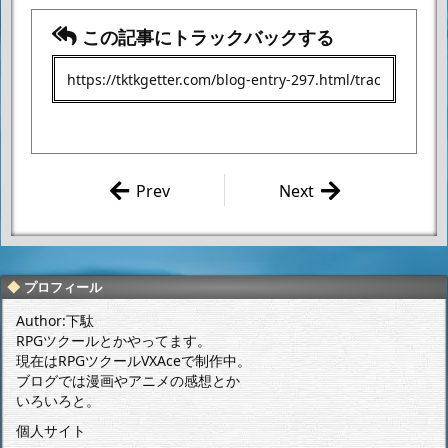
この記事にトラックバックする
Prev
Next
「アンク ピ
牛木義隆/鶴
ラミッドの
淵けんじ
謎」 攻略日
「影踏みメリ
記2日目
ー」 感想
プロフィール
Author:下駄
RPGツクールとかやってます。
現在はRPGツクールVXAceで制作中。
ブログでは漫画やアニメの感想とか
いろいろと。
個人サイト