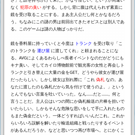
なく
犯罪の臭い
がする。
しかし背に腹は代えられず素直に
鏡を受け取ることにする。
まあ主人公だし何とかなるだろ
う。
ちなみにこの謎の男は前回出てきたオピスとは別人であ
る。
このゲームは謎の人物ばっかりだ。
鏡を香料屋に持っていくと今度は
トランク
を受け取り
「こ
のトランクを
運び屋
に渡してくれ」と頼まれることにな
る。
AVGによくあるわらしべ長者イベントなのだがどうにも
キナ臭い。
そしてカイロ博物館前で観光客の女性と再会し
ト
ランクと引き替えに大量の金をGET。どうやら彼女が運び屋
だったらしい。
しかし彼女は別れ際に
「これ
偽札
なの。あ
なたに渡したのも偽札だから気を付けて使うのよ。」
という
とんでもない言葉を吐いていった。
なん……だと……。
何と
言うことだ。主人公はいつの間にか偽札輸送の片棒を担いで
いたらしい。
しかもそんな危険な思いをして手に入れたもの
もまた偽金だという。
一体どうすればいいんだこれ。
これか
らいろいろ誤解を解いたり輸送組織と戦ったりするイベント
があるんだろうか。
などと思いつつ再び市場へ。とにかくこ