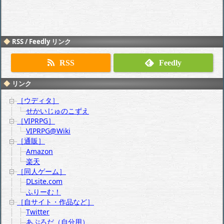
RSS / Feedly リンク
RSS
Feedly
リンク
［ウディタ］
せかいじゅのこずえ
［VIPRPG］
VIPRPG@Wiki
［通販］
Amazon
楽天
［同人ゲーム］
DLsite.com
ふりーむ！
［自サイト・作品など］
Twitter
あぷろだ（自分用）