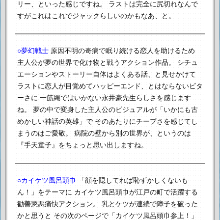
リー、といった感じですね。
ラストは完全に尻切れなんで
すがこれはこれでジャックらしいのかもなあ、と。
○夢幻戦士
原因不明の奇病で眠り続ける恋人を助けるため
主人公が夢の世界で化け物と戦うアクション作品。
シチュ
エーションやストーリー自体はよくある話、と見せかけて
ラストに恋人が目覚めてハッピーエンド、とはならないビタ
ーさに
一筋縄ではいかない永井豪先生らしさを感じます
ね。
夢の中で変身した主人公のビジュアルが「いかにも古
めかしい神話の英雄」で
そのあたりにチープさを感じてし
まうのはご愛敬。
病院の壁から別の世界が、というのは
『手天童子』をちょっと思い出しますね。
○カイケツ風呂頭巾
「顔を隠してれば恥ずかしくないも
ん！」をテーマに
カイケツ風呂頭巾が江戸の町で活躍する
勧善懲悪痛快アクション。
乳とケツが連続で障子を破った
かと思うと
その次のページで「カイケツ風呂頭巾参上！」