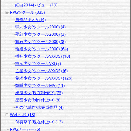
紅白2014レビュー (19)
RPGツクール (335)
自作品まとめ (4)
弾丸少女(ツクール2000) (4)
夢幻少女(ツクール2000) (3)
輝石少女(ツクール2000) (8)
輪姫少女(ツクール2000) (64)
機神少女(ツクールVX/DS) (10)
黙示少女(ツクールVX) (7)
亡星少女(ツクールVX/DS) (6)
希求少女(ツクールVX/DS+) (26)
微睡少女(ツクールMV) (11)
妖鬼少女(現在制作中) (75)
星図少女(制作休止中) (8)
その他試作/未完成作品 (4)
Web小説 (13)
付喪草子(現在休止中) (13)
RPGメーカー (6)