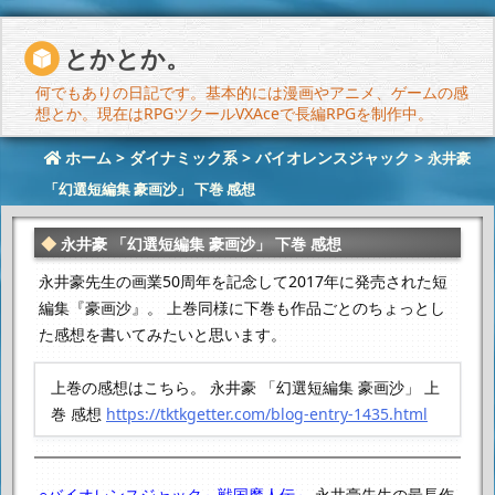
とかとか。
何でもありの日記です。基本的には漫画やアニメ、ゲームの感
想とか。現在はRPGツクールVXAceで長編RPGを制作中。
ホーム
>
ダイナミック系
>
バイオレンスジャック
>
永井豪
「幻選短編集 豪画沙」 下巻 感想
永井豪 「幻選短編集 豪画沙」 下巻 感想
永井豪先生の画業50周年を記念して2017年に発売された短
編集『豪画沙』。
上巻同様に下巻も作品ごとのちょっとし
た感想を書いてみたいと思います。
上巻の感想はこちら。
永井豪 「幻選短編集 豪画沙」 上
巻 感想
https://tktkgetter.com/blog-entry-1435.html
○バイオレンスジャック～戦国魔人伝～
永井豪先生の最長作