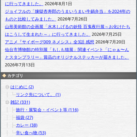
イ
に行ってきました。
2026年8月1日
ブ
ジョイフルの「煉獄杏寿郎のうまいうまい牛鍋弁当」を2024年の
ものと比較してみました。
2026年7月26日
山形美術館の企画展「水木しげるの妖怪 百鬼夜行展～お化けたち
はこうして生まれた～」に行ってきました。
2026年7月25日
アニメ『サイボーグ009 ネメシス』全3話 感想
2026年7月20日
仙台市博物館の特別展「もしも猫展」関連イベント「にゃぁ〜ん
とスタンプラリー」賞品のオリジナルステッカーが届きました。
2026年7月13日
カテゴリ
はじめに (2)
リンク先について。 (1)
雑記 (331)
旅行・展覧会・イベント等 (116)
福袋 (27)
カレー (38)
辛い食べ物 (53)