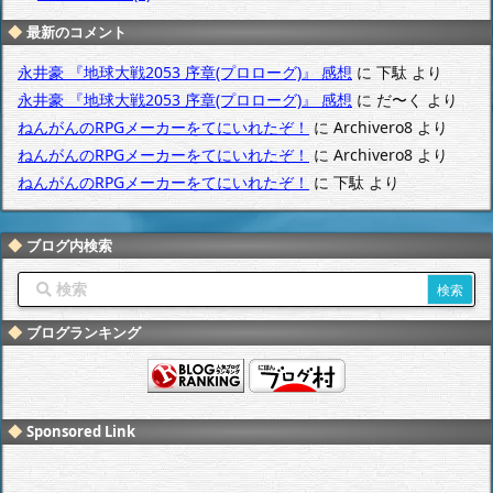
最新のコメント
永井豪 『地球大戦2053 序章(プロローグ)』 感想
に
下駄
より
永井豪 『地球大戦2053 序章(プロローグ)』 感想
に
だ〜く
より
ねんがんのRPGメーカーをてにいれたぞ！
に
Archivero8
より
ねんがんのRPGメーカーをてにいれたぞ！
に
Archivero8
より
ねんがんのRPGメーカーをてにいれたぞ！
に
下駄
より
ブログ内検索
ブログランキング
Sponsored Link