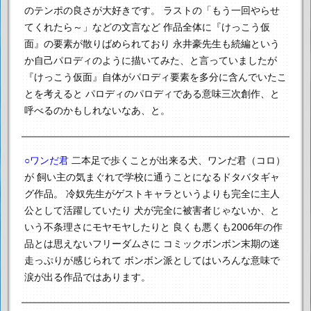
のテンポの良さが大好きです。
ラストの「もう一回やらせ
てくれたら～」などの文言など
作品全体に『けっこう仮
面』の要素が散りばめられており
永井豪先生も続編という
か自己パロディのように描いてみた、と言っていましたが
『けっこう仮面』自体がパロディ要素を多分に含んでいたこ
とを考えると
パロディのパロディである意味三次創作、と
呼べるのかもしれないなあ、と。
○ワンだ君
二本足で歩くことが出来る犬、ワンだ君（コロ）
が
飼い主の気まぐれで学校に通うことになるドタバタギャ
グ作品。
冷奴先生がゲストキャラというよりも完全に主人
公として活躍していたり
犬が完全に被害者じゃないか、と
いう不条理さにモヤモヤしたりと
良くも悪くも2006年の作
品とは思えないフリーダムさに
コミックボンボン末期の迷
走っぷりが感じられて
ボンボン派としてはいろんな意味で
涙が出る作品ではあります。