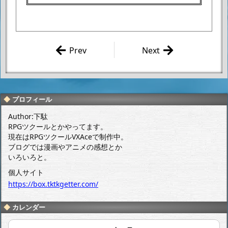
Prev
Next
永井豪 「幻
永井豪／衣谷
選短編集 豪
遊 「マジン
画沙」 上巻
ガーZ アルタ
感想
ーイグニッシ
プロフィール
ョン」 感想
Author:下駄
RPGツクールとかやってます。
現在はRPGツクールVXAceで制作中。
ブログでは漫画やアニメの感想とか
いろいろと。
個人サイト
https://box.tktkgetter.com/
カレンダー