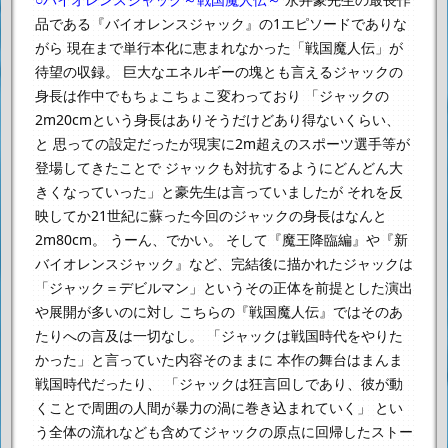
品である『バイオレンスジャック』の1エピソードでありな
がら
現在まで単行本化に恵まれなかった「戦国魔人伝」が
待望の収録。
巨大なエネルギーの塊とも言えるジャックの
身長は作中でもちょこちょこ変わっており
「ジャックの
2m20cmという身長はありそうだけどあり得ないくらい、
と
思っての設定だったが現実に2m超えのスポーツ選手等が
登場してきたことで
ジャックも対抗するようにどんどん大
きくなっていった」と豪先生は言っていましたが
それを反
映してか21世紀に蘇った今回のジャックの身長はなんと
2m80cm。
うーん、でかい。
そして『魔王降臨編』や『新
バイオレンスジャック』など、完結後に描かれたジャックは
「ジャック＝デビルマン」というその正体を前提とした演出
や展開が多いのに対し
こちらの『戦国魔人伝』ではそのあ
たりへの言及は一切なし。
「ジャックは戦国時代をやりた
かった」と言っていた内容そのままに
本作の舞台はまんま
戦国時代だったり、
「ジャックは狂言回しであり、彼が動
くことで周囲の人間が暴力の渦に巻き込まれていく」
とい
う全体の流れなども含めてジャックの原点に回帰したストー