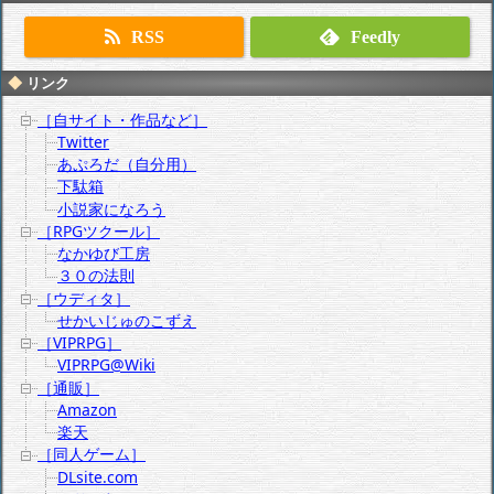
RSS
Feedly
リンク
［自サイト・作品など］
Twitter
あぷろだ（自分用）
下駄箱
小説家になろう
［RPGツクール］
なかゆび工房
３０の法則
［ウディタ］
せかいじゅのこずえ
［VIPRPG］
VIPRPG@Wiki
［通販］
Amazon
楽天
［同人ゲーム］
DLsite.com