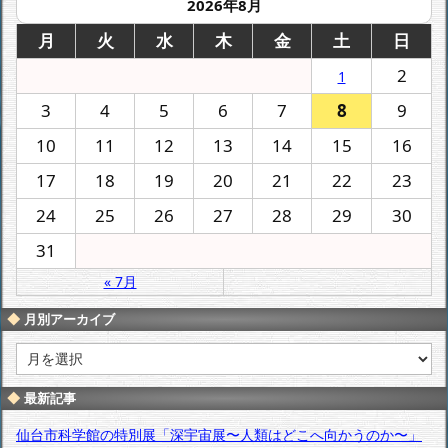
2026年8月
月
火
水
木
金
土
日
2
1
3
4
5
6
7
8
9
10
11
12
13
14
15
16
17
18
19
20
21
22
23
24
25
26
27
28
29
30
31
« 7月
月別アーカイブ
月
別
ア
最新記事
ー
カ
仙台市科学館の特別展「深宇宙展〜人類はどこへ向かうのか〜」