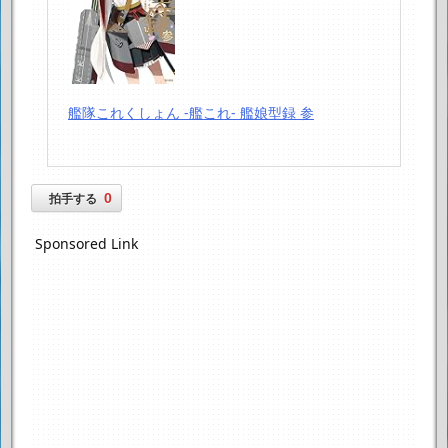
艦隊これくしょん -艦これ- 艦娘型録 参
0
拍手する
Sponsored Link