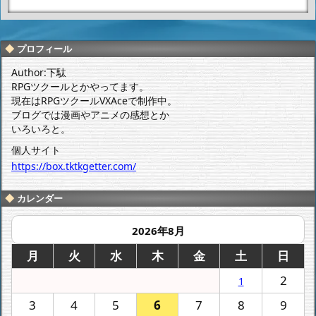
いつの間にや
スーパーミニ
ら11月……。
プラの伝説巨
神イデオン
（発動セッ
プロフィール
ト）が完成したよ
Author:下駄
ー。
RPGツクールとかやってます。
現在はRPGツクールVXAceで制作中。
ブログでは漫画やアニメの感想とか
いろいろと。
個人サイト
https://box.tktkgetter.com/
カレンダー
2026年8月
月
火
水
木
金
土
日
2
1
3
4
5
6
7
8
9