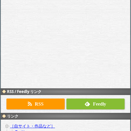
RSS / Feedly リンク
RSS
Feedly
リンク
［自サイト・作品など］