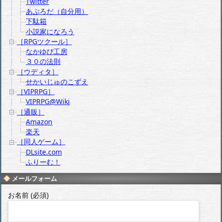
Twitter
あぷろだ（自分用）
下駄箱
小説家になろう
［RPGツクール］
なかゆび工房
３０の法則
［ウディタ］
せかいじゅのこずえ
［VIPRPG］
VIPRPG@Wiki
［通販］
Amazon
楽天
［同人ゲーム］
DLsite.com
ふりーむ！
メールフォーム
お名前 (必須)