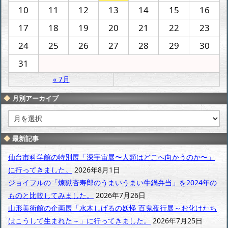
10
11
12
13
14
15
16
17
18
19
20
21
22
23
24
25
26
27
28
29
30
31
« 7月
月別アーカイブ
月
別
ア
最新記事
ー
カ
仙台市科学館の特別展「深宇宙展〜人類はどこへ向かうのか〜」
イ
に行ってきました。
2026年8月1日
ブ
ジョイフルの「煉獄杏寿郎のうまいうまい牛鍋弁当」を2024年の
ものと比較してみました。
2026年7月26日
山形美術館の企画展「水木しげるの妖怪 百鬼夜行展～お化けたち
はこうして生まれた～」に行ってきました。
2026年7月25日