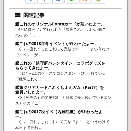
関連記事
艦これのオリジナルPontaカードが届いたよー。
4月にローソンで行われた『艦隊これくしょん -艦こ
れ-』の「 ...
艦これの2018年冬イベントが終わったよー。
くぅ～疲れましたこれにて完結です！ というわけ
でイベントが ...
艦これの「鎮守府バレンタイン」コラボグッズを
もらってきたよー。
年に1～2回のペースでコンスタントに行われている
『艦隊これく ...
艦娘クリアカードこれくしょんガム（Part7）を
箱買いしたよー。
今月発売のもので第7弾、と非常に長く続いているエン
スカイの「 ...
艦これの2017秋イベ（丙難易度）が終わったよ
ー。
くぅ～疲れましたこれにて完結です！ というわけで
本日まで行わ ...