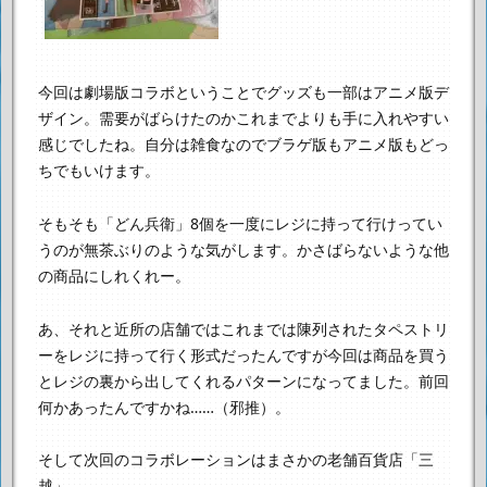
今回は劇場版コラボということでグッズも一部はアニメ版デ
ザイン。
需要がばらけたのかこれまでよりも手に入れやすい
感じでしたね。
自分は雑食なのでブラゲ版もアニメ版もどっ
ちでもいけます。
そもそも「どん兵衛」8個を一度にレジに持って行けってい
うのが
無茶ぶりのような気がします。
かさばらないような他
の商品にしれくれー。
あ、それと近所の店舗では
これまでは陳列されたタペストリ
ーをレジに持って行く形式だったんですが
今回は商品を買う
とレジの裏から出してくれるパターンになってました。
前回
何かあったんですかね……（邪推）。
そして次回のコラボレーションはまさかの老舗百貨店「三
越」。