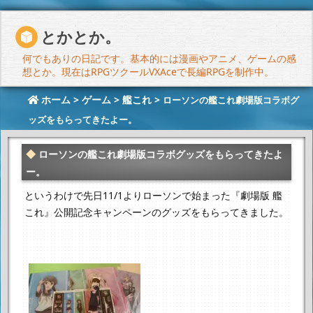
とかとか。
何でもありの日記です。基本的には漫画やアニメ、ゲームの感
想とか。現在はRPGツクールVXAceで長編RPGを制作中。
ホーム
>
ゲーム
>
艦これ
>
ローソンの艦これ劇場版コラボグ
ッズをもらってきたよー。
ローソンの艦これ劇場版コラボグッズをもらってきたよ
ー。
というわけで先日11/1よりローソンで始まった
『劇場版 艦
これ』公開記念キャンペーンのグッズをもらってきました。