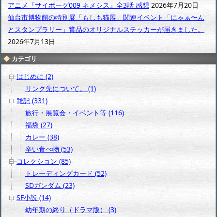
アニメ『サイボーグ009 ネメシス』全3話 感想
2026年7月20日
仙台市博物館の特別展「もしも猫展」関連イベント「にゃぁ〜ん
とスタンプラリー」賞品のオリジナルステッカーが届きました。
2026年7月13日
カテゴリ
はじめに (2)
リンク先について。 (1)
雑記 (331)
旅行・展覧会・イベント等 (116)
福袋 (27)
カレー (38)
辛い食べ物 (53)
コレクション (85)
トレーディングカード (52)
SDガンダム (23)
SF小説 (14)
幼年期の終り（ドラマ版） (3)