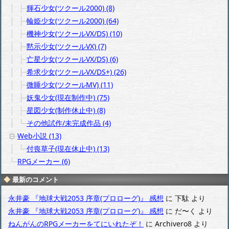
輝石少女(ツクール2000) (8)
輪姫少女(ツクール2000) (64)
機神少女(ツクールVX/DS) (10)
黙示少女(ツクールVX) (7)
亡星少女(ツクールVX/DS) (6)
希求少女(ツクールVX/DS+) (26)
微睡少女(ツクールMV) (11)
妖鬼少女(現在制作中) (75)
星図少女(制作休止中) (8)
その他試作/未完成作品 (4)
Web小説 (13)
付喪草子(現在休止中) (13)
RPGメーカー (6)
最新のコメント
永井豪 『地球大戦2053 序章(プロローグ)』 感想
に
下駄
より
永井豪 『地球大戦2053 序章(プロローグ)』 感想
に
だ〜く
より
ねんがんのRPGメーカーをてにいれたぞ！
に
Archivero8
より