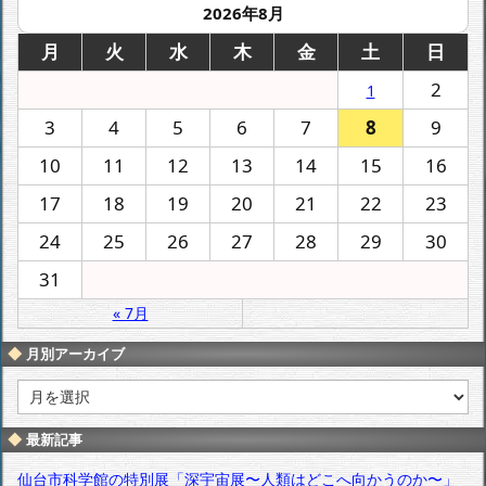
2026年8月
月
火
水
木
金
土
日
2
1
3
4
5
6
7
8
9
10
11
12
13
14
15
16
17
18
19
20
21
22
23
24
25
26
27
28
29
30
31
« 7月
月別アーカイブ
月
別
ア
最新記事
ー
カ
仙台市科学館の特別展「深宇宙展〜人類はどこへ向かうのか〜」