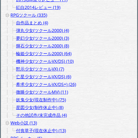
紅白2014レビュー (19)
RPGツクール (335)
自作品まとめ (4)
弾丸少女(ツクール2000) (4)
夢幻少女(ツクール2000) (3)
輝石少女(ツクール2000) (8)
輪姫少女(ツクール2000) (64)
機神少女(ツクールVX/DS) (10)
黙示少女(ツクールVX) (7)
亡星少女(ツクールVX/DS) (6)
希求少女(ツクールVX/DS+) (26)
微睡少女(ツクールMV) (11)
妖鬼少女(現在制作中) (75)
星図少女(制作休止中) (8)
その他試作/未完成作品 (4)
Web小説 (13)
付喪草子(現在休止中) (13)