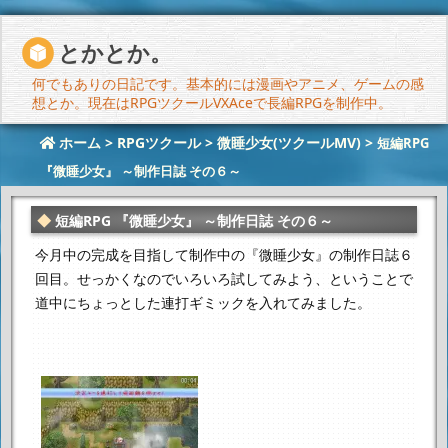
とかとか。
何でもありの日記です。基本的には漫画やアニメ、ゲームの感
想とか。現在はRPGツクールVXAceで長編RPGを制作中。
ホーム
>
RPGツクール
>
微睡少女(ツクールMV)
>
短編RPG
『微睡少女』 ～制作日誌 その６～
短編RPG 『微睡少女』 ～制作日誌 その６～
今月中の完成を目指して制作中の『微睡少女』の制作日誌６
回目。
せっかくなのでいろいろ試してみよう、ということで
道中にちょっとした連打ギミックを入れてみました。