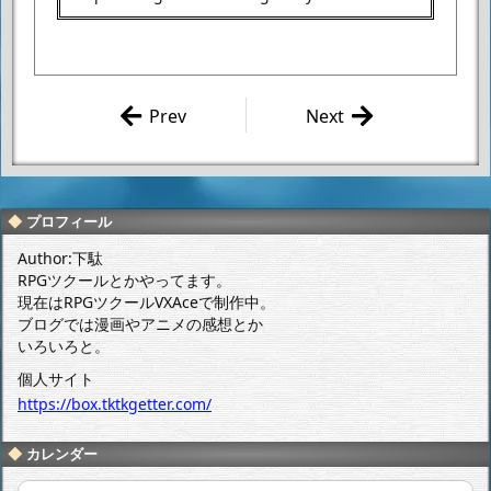
Prev
Next
OYSTER 「超可動
東ハトの「暴
ガール1/6 4巻」
君ハバネロ・
感想
暴ポテト」を
食べてみたよ
プロフィール
ー。
Author:下駄
RPGツクールとかやってます。
現在はRPGツクールVXAceで制作中。
ブログでは漫画やアニメの感想とか
いろいろと。
個人サイト
https://box.tktkgetter.com/
カレンダー