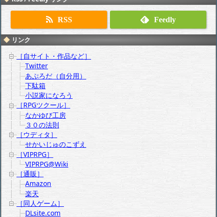
RSS
Feedly
リンク
［自サイト・作品など］
Twitter
あぷろだ（自分用）
下駄箱
小説家になろう
［RPGツクール］
なかゆび工房
３０の法則
［ウディタ］
せかいじゅのこずえ
［VIPRPG］
VIPRPG@Wiki
［通販］
Amazon
楽天
［同人ゲーム］
DLsite.com