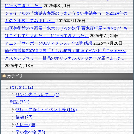
イ
に行ってきました。
2026年8月1日
ブ
ジョイフルの「煉獄杏寿郎のうまいうまい牛鍋弁当」を2024年の
ものと比較してみました。
2026年7月26日
山形美術館の企画展「水木しげるの妖怪 百鬼夜行展～お化けたち
はこうして生まれた～」に行ってきました。
2026年7月25日
アニメ『サイボーグ009 ネメシス』全3話 感想
2026年7月20日
仙台市博物館の特別展「もしも猫展」関連イベント「にゃぁ〜ん
とスタンプラリー」賞品のオリジナルステッカーが届きました。
2026年7月13日
カテゴリ
はじめに (2)
リンク先について。 (1)
雑記 (331)
旅行・展覧会・イベント等 (116)
福袋 (27)
カレー (38)
辛い食べ物 (53)