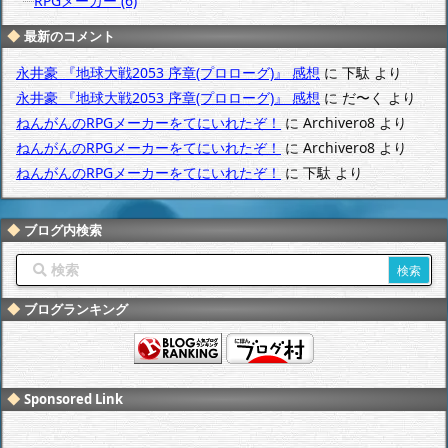
RPGメーカー (6)
最新のコメント
永井豪 『地球大戦2053 序章(プロローグ)』 感想
に
下駄
より
永井豪 『地球大戦2053 序章(プロローグ)』 感想
に
だ〜く
より
ねんがんのRPGメーカーをてにいれたぞ！
に
Archivero8
より
ねんがんのRPGメーカーをてにいれたぞ！
に
Archivero8
より
ねんがんのRPGメーカーをてにいれたぞ！
に
下駄
より
ブログ内検索
ブログランキング
Sponsored Link