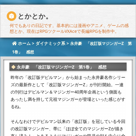
とかとか。
何でもありの日記です。基本的には漫画やアニメ、ゲームの感
想とか。現在はRPGツクールVXAceで長編RPGを制作中。
ホーム
>
ダイナミック系
>
永井豪 「改訂版マジンガーZ 第
1巻」 感想
永井豪 「改訂版マジンガーZ 第1巻」 感想
昨年の「改訂版デビルマン」から始まった
永井豪名作シリー
ズの最新作として「改訂版マジンガーZ」が刊行開始。
一連
の刊行はデビルマン＆マジンガー40周年企画という側面も
あったし
満を持して元祖マジンガーが登場といった感じがす
るね。
そんなわけでデビルマン以来の「改訂版」を冠している今回
の改訂版マジンガー、
帯に「ほぼ全てのマジンガーZが描き
直し済み！」とあるように
マジンガーや甲児の顔を中心に全