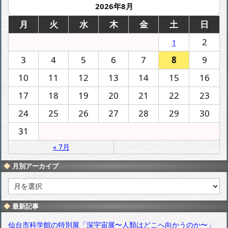
2026年8月
月
火
水
木
金
土
日
2
1
3
4
5
6
7
8
9
10
11
12
13
14
15
16
17
18
19
20
21
22
23
24
25
26
27
28
29
30
31
« 7月
月別アーカイブ
月
別
ア
最新記事
ー
カ
仙台市科学館の特別展「深宇宙展〜人類はどこへ向かうのか〜」