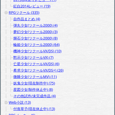
紅白2014レビュー (19)
RPGツクール (335)
自作品まとめ (4)
弾丸少女(ツクール2000) (4)
夢幻少女(ツクール2000) (3)
輝石少女(ツクール2000) (8)
輪姫少女(ツクール2000) (64)
機神少女(ツクールVX/DS) (10)
黙示少女(ツクールVX) (7)
亡星少女(ツクールVX/DS) (6)
希求少女(ツクールVX/DS+) (26)
微睡少女(ツクールMV) (11)
妖鬼少女(現在制作中) (75)
星図少女(制作休止中) (8)
その他試作/未完成作品 (4)
Web小説 (13)
付喪草子(現在休止中) (13)