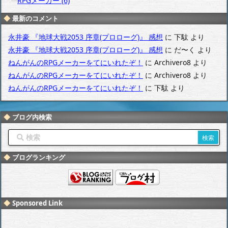
RPGメーカー (6)
最新のコメント
永井豪 『地球大戦2053 序章(プロローグ)』 感想
に
下駄
より
永井豪 『地球大戦2053 序章(プロローグ)』 感想
に
だ〜く
より
ねんがんのRPGメーカーをてにいれたぞ！
に
Archivero8
より
ねんがんのRPGメーカーをてにいれたぞ！
に
Archivero8
より
ねんがんのRPGメーカーをてにいれたぞ！
に
下駄
より
ブログ内検索
ブログランキング
Sponsored Link