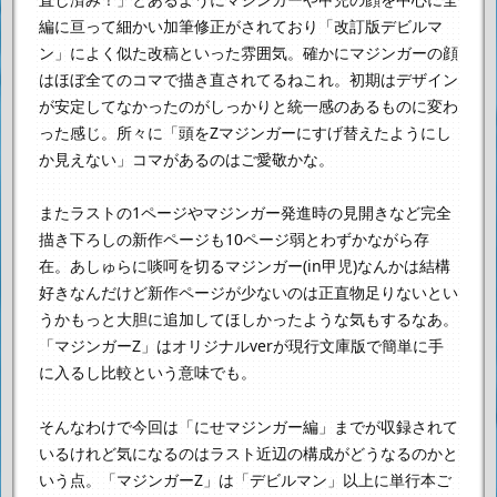
編に亘って細かい加筆修正がされており
「改訂版デビルマ
ン」によく似た改稿といった雰囲気。
確かにマジンガーの顔
はほぼ全てのコマで描き直されてるねこれ。
初期はデザイン
が安定してなかったのがしっかりと統一感のあるものに変わ
った感じ。
所々に「頭をZマジンガーにすげ替えたようにし
か見えない」コマがあるのはご愛敬かな。
またラストの1ページやマジンガー発進時の見開きなど
完全
描き下ろしの新作ページも10ページ弱とわずかながら存
在。
あしゅらに啖呵を切るマジンガー(in甲児)なんかは結構
好きなんだけど
新作ページが少ないのは正直物足りないとい
うか
もっと大胆に追加してほしかったような気もするなあ。
「マジンガーZ」はオリジナルverが現行文庫版で簡単に手
に入るし比較という意味でも。
そんなわけで今回は「にせマジンガー編」までが収録されて
いるけれど
気になるのはラスト近辺の構成がどうなるのかと
いう点。
「マジンガーZ」は「デビルマン」以上に単行本ご