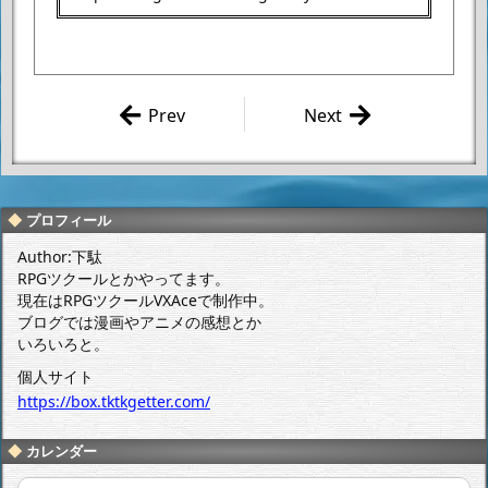
Prev
Next
「サイボーグ
「サイボーグ
009 conclusi
009 conclusi
on GOD'S W
on GOD'S W
AR 第22話」
AR 第23話」
プロフィール
感想
感想
Author:下駄
RPGツクールとかやってます。
現在はRPGツクールVXAceで制作中。
ブログでは漫画やアニメの感想とか
いろいろと。
個人サイト
https://box.tktkgetter.com/
カレンダー