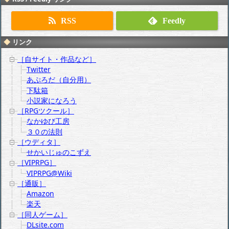
RSS
Feedly
リンク
［自サイト・作品など］
Twitter
あぷろだ（自分用）
下駄箱
小説家になろう
［RPGツクール］
なかゆび工房
３０の法則
［ウディタ］
せかいじゅのこずえ
［VIPRPG］
VIPRPG@Wiki
［通販］
Amazon
楽天
［同人ゲーム］
DLsite.com