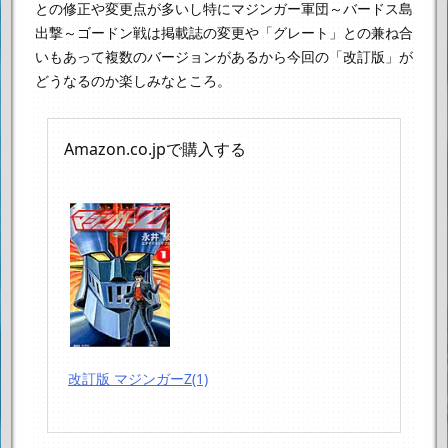
との修正や変更点が多いし
特にマジンガー軍団～バードス島
出撃～ゴードン戦は
掲載誌の変更や「グレート」との兼ね合
いもあって複数のバージョンがあるから
今回の「改訂版」が
どうなるのか楽しみなところ。
Amazon.co.jpで購入する
改訂版 マジンガーZ(1)