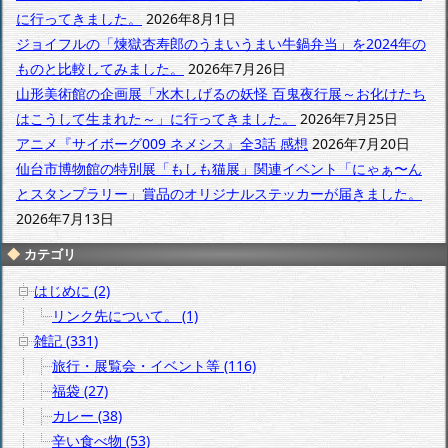
イ
に行ってきました。
2026年8月1日
ブ
ジョイフルの「煉獄杏寿郎のうまいうまい牛鍋弁当」を2024年の
ものと比較してみました。
2026年7月26日
山形美術館の企画展「水木しげるの妖怪 百鬼夜行展～お化けたち
はこうして生まれた～」に行ってきました。
2026年7月25日
アニメ『サイボーグ009 ネメシス』全3話 感想
2026年7月20日
仙台市博物館の特別展「もしも猫展」関連イベント「にゃぁ〜ん
とスタンプラリー」賞品のオリジナルステッカーが届きました。
2026年7月13日
カテゴリ
はじめに (2)
リンク先について。 (1)
雑記 (331)
旅行・展覧会・イベント等 (116)
福袋 (27)
カレー (38)
辛い食べ物 (53)