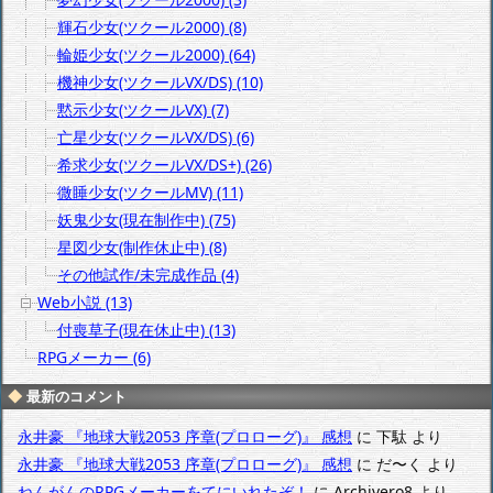
輝石少女(ツクール2000) (8)
輪姫少女(ツクール2000) (64)
機神少女(ツクールVX/DS) (10)
黙示少女(ツクールVX) (7)
亡星少女(ツクールVX/DS) (6)
希求少女(ツクールVX/DS+) (26)
微睡少女(ツクールMV) (11)
妖鬼少女(現在制作中) (75)
星図少女(制作休止中) (8)
その他試作/未完成作品 (4)
Web小説 (13)
付喪草子(現在休止中) (13)
RPGメーカー (6)
最新のコメント
永井豪 『地球大戦2053 序章(プロローグ)』 感想
に
下駄
より
永井豪 『地球大戦2053 序章(プロローグ)』 感想
に
だ〜く
より
ねんがんのRPGメーカーをてにいれたぞ！
に
Archivero8
より