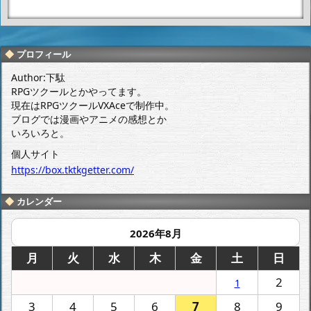
機動戦士ガンダムAG
機動戦士ガンダムAG
E 第14話 悲しみ
E 第16話 馬小屋
の閃光 感想
のガンダム 感想
プロフィール
Author:下駄
RPGツクールとかやってます。
現在はRPGツクールVXAceで制作中。
ブログでは漫画やアニメの感想とか
いろいろと。
個人サイト
https://box.tktkgetter.com/
カレンダー
2026年8月
月
火
水
木
金
土
日
2
1
3
4
5
6
7
8
9