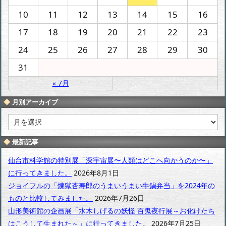
10
11
12
13
14
15
16
17
18
19
20
21
22
23
24
25
26
27
28
29
30
31
« 7月
月別アーカイブ
月
別
ア
最新記事
ー
カ
仙台市科学館の特別展「深宇宙展〜人類はどこへ向かうのか〜」
イ
に行ってきました。
2026年8月1日
ブ
ジョイフルの「煉獄杏寿郎のうまいうまい牛鍋弁当」を2024年の
ものと比較してみました。
2026年7月26日
山形美術館の企画展「水木しげるの妖怪 百鬼夜行展～お化けたち
はこうして生まれた～」に行ってきました。
2026年7月25日