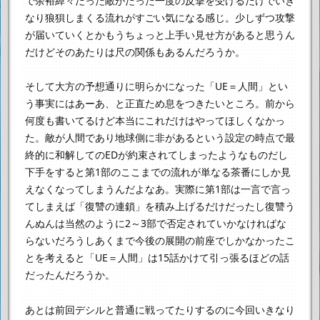
で余裕綽々だった敵がたった一度の反撃を受けるだけで
いき
なり狼狽しまくる流れがすごい気になる感じ。
少しずつ攻撃
が届いていくとかもうちょっと上手い見せ方があると思うん
だけど
そのあたりは尺の関係もあるんだろうか。
そして大方の予想通りに明らかになった「UE＝人間」とい
う事実には
あーあ、と正直ため息をつきたいところ。
前から
何度も書いてるけど本当にこれだけはやってほしくなかっ
た。
敵が人間であり地球側に非があるという設定の時点で
最
終的に和解してのEDが約束されてしまったようなものだし
下手をすると第1部のここまでの流れが
単なる茶番にしか見
えなくなってしまうんだよなあ。
実際に第1部は一言で言っ
てしまえば「復讐の連鎖」を積み上げるだけだったし
復讐う
んぬんは当然のように2～3部で否定されていかなければな
らないだろうし
あくまで今後の展開の前座でしかなかったこ
とを考えると
「UE＝人間」は15話かけて引っ張るほどの話
だったんだろうか。
あとは前回デシルと普通に戦ってたりするのに
今回いきなり