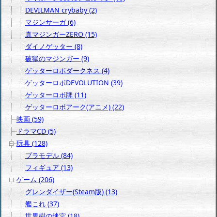
DEVILMAN crybaby (2)
マジンサーガ (6)
真マジンガーZERO (15)
ダイノゲッター (8)
破獄のマジンガー (9)
ゲッターロボダークネス (4)
ゲッターロボDEVOLUTION (39)
ゲッターロボ牌 (11)
ゲッターロボアーク(アニメ) (22)
映画 (59)
ドラマCD (5)
玩具 (128)
プラモデル (84)
フィギュア (13)
ゲーム (206)
グレンダイザー(Steam版) (13)
艦これ (37)
世界樹の迷宮 (18)