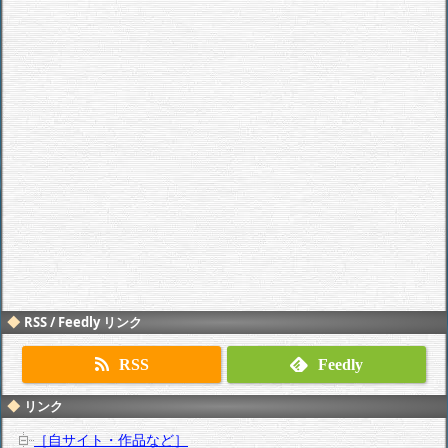
RSS / Feedly リンク
RSS
Feedly
リンク
［自サイト・作品など］