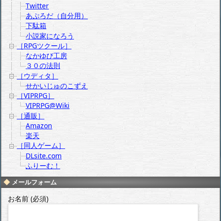
Twitter
あぷろだ（自分用）
下駄箱
小説家になろう
［RPGツクール］
なかゆび工房
３０の法則
［ウディタ］
せかいじゅのこずえ
［VIPRPG］
VIPRPG@Wiki
［通販］
Amazon
楽天
［同人ゲーム］
DLsite.com
ふりーむ！
メールフォーム
お名前 (必須)