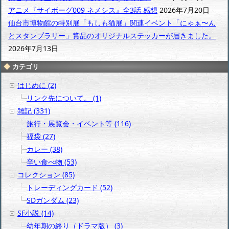
アニメ『サイボーグ009 ネメシス』全3話 感想
2026年7月20日
仙台市博物館の特別展「もしも猫展」関連イベント「にゃぁ〜ん
とスタンプラリー」賞品のオリジナルステッカーが届きました。
2026年7月13日
カテゴリ
はじめに (2)
リンク先について。 (1)
雑記 (331)
旅行・展覧会・イベント等 (116)
福袋 (27)
カレー (38)
辛い食べ物 (53)
コレクション (85)
トレーディングカード (52)
SDガンダム (23)
SF小説 (14)
幼年期の終り（ドラマ版） (3)