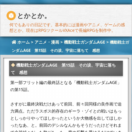
とかとか。
何でもありの日記です。基本的には漫画やアニメ、ゲームの感
想とか。現在はRPGツクールVXAceで長編RPGを制作中。
ホーム
>
アニメ・漫画
>
機動戦士ガンダムAGE
>
機動戦士ガ
ンダムAGE 第15話 その涙、宇宙に落ちて 感想
機動戦士ガンダムAGE 第15話 その涙、宇宙に落ち
て 感想
第一部フリット編の最終話となる「機動戦士ガンダムAGE」
の第15話。
さすがに最終決戦だけあって前回、前々回同様の良作画で迫
力満点。
ただラスボス的存在のギーラ・ゾイとの戦いは
もっ
としっかりやってほしかったというか大物感を出してほしか
ったなあ、と。
前回のデシルなんかもそうだったけど
それま