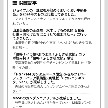
関連記事
ジョイフルの「煉獄杏寿郎のうまいうまい牛鍋弁
当」を2024年のものと比較してみました。
ファミリーレストラン「ジョイフル」で7/14から行わ
れている ...
山形美術館の企画展「水木しげるの妖怪 百鬼夜
行展～お化けたちはこうして生まれた～」に行っ
てきました。
山形美術館で開催中の企画展 「水木しげるの妖怪 百鬼
夜行展～ ...
「侵略！イカ娘×あつまれ！ふしぎ研究部」コラ
ボ読み切り『侵略！ふしぎ研究部』感想
安部真弘先生が週刊少年チャンピオンで連載した 『侵
略！イカ娘 ...
「HG 1/144 ガンダムベース限定 G-セルフ (パー
フェクトパック装備型)(劇場版『Gのレコンギス
タ』Ver.)」が完成しました。
先日の再販時に購入したガンダムベース限定のG-セル
フ (パー ...
MGSDのガンダムエアリアルが完成しました。
発売日に購入しのんびりと作っていた 「MGSD ガンダ
ムエア ...