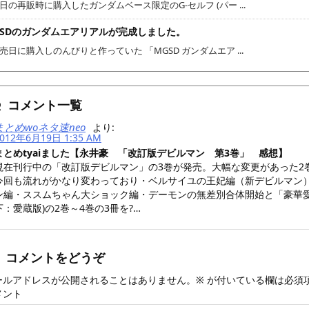
日の再販時に購入したガンダムベース限定のG-セルフ (パー ...
GSDのガンダムエアリアルが完成しました。
売日に購入しのんびりと作っていた 「MGSD ガンダムエア ...
コメント一覧
まとめwoネタ速neo
より:
012年6月19日 1:35 AM
まとめtyaiました【永井豪 「改訂版デビルマン 第3巻」 感想】
現在刊行中の「改訂版デビルマン」の3巻が発売。大幅な変更があった2
今回も流れがかなり変わっており・ベルサイユの王妃編（新デビルマン
ン編・ススムちゃん大ショック編・デーモンの無差別合体開始と「豪華愛
下：愛蔵版)の2巻～4巻の3冊を?…
コメントをどうぞ
ールアドレスが公開されることはありません。
※
が付いている欄は必須
メント