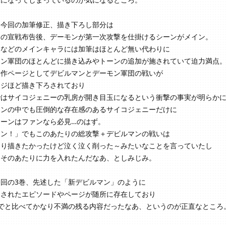
て今回の加筆修正、描き下ろし部分は
ンの宣戦布告後、デーモンが第一次攻撃を仕掛けるシーンがメイン。
了などのメインキャラには加筆はほとんど無い代わりに
モン軍団のほとんどに描き込みやトーンの追加が施されていて迫力満点
新作ページとしてデビルマンとデーモン軍団の戦いが
ージほど描き下ろされており
ではサイコジェニーの乳房が開き目玉になるという衝撃の事実が明らか
モンの中でも圧倒的な存在感のあるサイコジェニーだけに
シーンはファンなら必見…のはず。
マン！」でもこのあたりの総攻撃＋デビルマンの戦いは
くり描きたかったけど泣く泣く削った～みたいなことを言っていたし
はそのあたりに力を入れたんだなあ、としみじみ。
今回の3巻、先述した「新デビルマン」のように
トされたエピソードやページが随所に存在しており
までと比べてかなり不満の残る内容だったなあ、というのが正直なところ