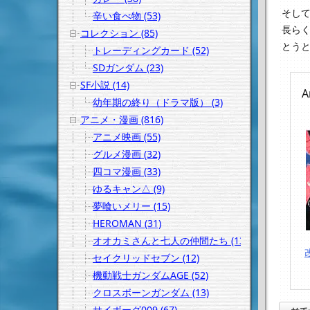
そし
辛い食べ物 (53)
長ら
コレクション (85)
とう
トレーディングカード (52)
SDガンダム (23)
SF小説 (14)
A
幼年期の終り（ドラマ版） (3)
アニメ・漫画 (816)
アニメ映画 (55)
グルメ漫画 (32)
四コマ漫画 (33)
ゆるキャン△ (9)
夢喰いメリー (15)
HEROMAN (31)
オオカミさんと七人の仲間たち (13)
セイクリッドセブン (12)
機動戦士ガンダムAGE (52)
クロスボーンガンダム (13)
サイボーグ009 (67)