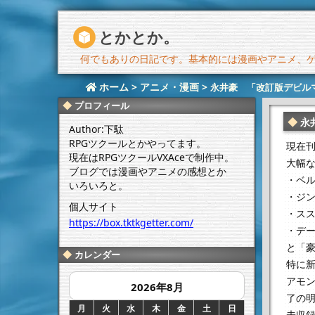
とかとか。
何でもありの日記です。基本的には漫画やアニメ、ゲー
ホーム
>
アニメ・漫画
>
永井豪 「改訂版デビル
プロフィール
永
Author:下駄
RPGツクールとかやってます。
現在
現在はRPGツクールVXAceで制作中。
大幅
ブログでは漫画やアニメの感想とか
・ベ
いろいろと。
・ジ
個人サイト
・ス
https://box.tktkgetter.com/
・デ
と「豪
カレンダー
特に
アモ
2026年8月
了の
月
火
水
木
金
土
日
未収