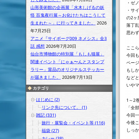
・ゼ
山形美術館の企画展「水木しげるの妖
・サ
怪 百鬼夜行展～お化けたちはこうして
の2
生まれた～」に行ってきました。
2026
落丁
年7月25日
思わ
アニメ『サイボーグ009 ネメシス』全3
話 感想
2026年7月20日
ここ
仙台市博物館の特別展「もしも猫展」
今回
関連イベント「にゃぁ〜んとスタンプ
ペー
ラリー」賞品のオリジナルステッカー
もし
が届きました。
2026年7月13日
など
いや
カテゴリ
はじめに (2)
1～2
リンク先について。 (1)
「全
今回
雑記 (331)
今後
旅行・展覧会・イベント等 (116)
しっ
福袋 (27)
カレー (38)