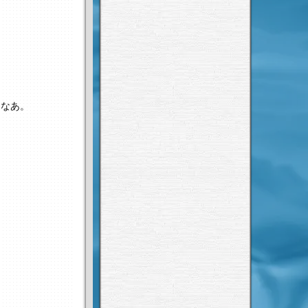
よなあ。
。