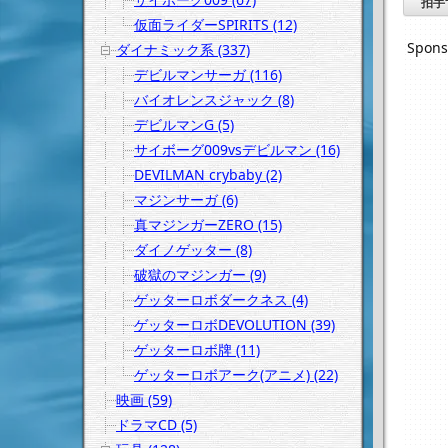
拍手
仮面ライダーSPIRITS (12)
Spons
ダイナミック系 (337)
デビルマンサーガ (116)
バイオレンスジャック (8)
デビルマンG (5)
サイボーグ009vsデビルマン (16)
DEVILMAN crybaby (2)
マジンサーガ (6)
真マジンガーZERO (15)
ダイノゲッター (8)
破獄のマジンガー (9)
ゲッターロボダークネス (4)
ゲッターロボDEVOLUTION (39)
ゲッターロボ牌 (11)
ゲッターロボアーク(アニメ) (22)
映画 (59)
ドラマCD (5)