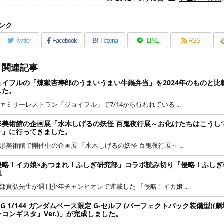
ンク
Twitter
Facebook
B!
Hatena
LINE
RSS
関連記事
ョイフルの「煉獄杏寿郎のうまいうまい牛鍋弁当」を2024年のものと比
した。
ァミリーレストラン「ジョイフル」で7/14から行われている ...
形美術館の企画展「水木しげるの妖怪 百鬼夜行展～お化けたちはこうし
～」に行ってきました。
形美術館で開催中の企画展 「水木しげるの妖怪 百鬼夜行展～ ...
侵略！イカ娘×あつまれ！ふしぎ研究部」コラボ読み切り『侵略！ふしぎ
想
部真弘先生が週刊少年チャンピオンで連載した 『侵略！イカ娘 ...
G 1/144 ガンダムベース限定 G-セルフ (パーフェクトパック装備型)(
レコンギスタ』Ver.)」が完成しました。