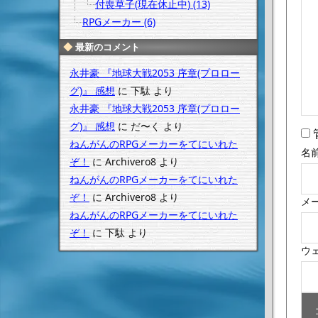
付喪草子(現在休止中) (13)
RPGメーカー (6)
最新のコメント
永井豪 『地球大戦2053 序章(プロロー
グ)』 感想
に
下駄
より
永井豪 『地球大戦2053 序章(プロロー
グ)』 感想
に
だ〜く
より
ねんがんのRPGメーカーをてにいれた
名
ぞ！
に
Archivero8
より
ねんがんのRPGメーカーをてにいれた
ぞ！
に
Archivero8
より
メ
ねんがんのRPGメーカーをてにいれた
ぞ！
に
下駄
より
ウ