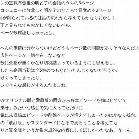
ノンの宣戦布告後の明と了の会話のうちの3ページ
イコジェニーに敗北した明が了のところで目覚める2ページ
ヶ所が削られているのは話の流れから考えてもかなりおかしく
乱丁と見られてもおかしくないレベル。
ずページ数確認しちゃったし。
らへんの事情は分からないけどどうもページ数の問題がありそうなんだ
も広告ページが一切存在しないなど
ジ数に余裕が無くかなり切羽詰まっているようにも思えるし。
かしたら企画当初は全5巻のつもりだったんじゃないだろうか、
と勘ぐってしまったり。
マジでそんな感じがするんだよこれ。
巻がオリジナル版と愛蔵版の両方から各エピソードを抽出していて
部乗せ」みたいな感じで気に入ってただけに
一気に未収録エピソードや削除ページが増えてしまったのはかなり残念
この「改訂版」がスタンダードになるであろうことを考えても
かりと完全版というか集大成的な内容にしてほしかったなあ。うーん。