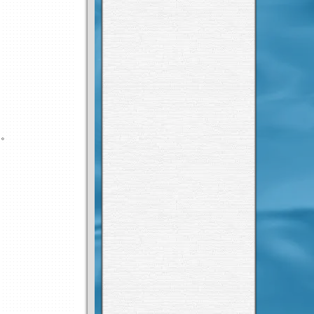
。
に。
。