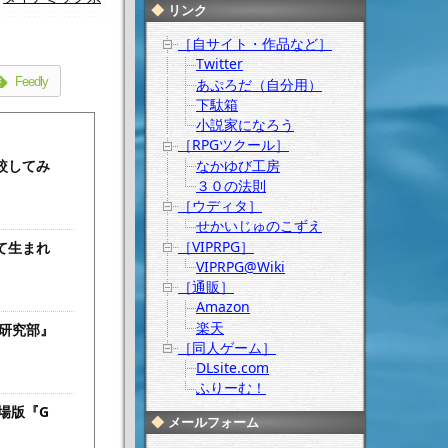
リンク
［自サイト・作品など］
Twitter
Feedly
あぷろだ（自分用）
下駄箱
小説家になろう
［RPGツクール］
なかゆび工房
較してみ
３０の法則
［ウディタ］
せかいじゅのこずえ
［VIPRPG］
て生まれ
VIPRPG@Wiki
［通販］
Amazon
楽天
研究部』
［同人ゲーム］
DLsite.com
ふりーむ！
劇場版『G
メールフォーム