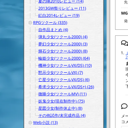
夏の陣2010レビュー (14)
先
2013GW祭りレビュー (11)
M
紅白2014レビュー (19)
発
RPGツクール (335)
自作品まとめ (4)
弾丸少女(ツクール2000) (4)
夢幻少女(ツクール2000) (3)
輝石少女(ツクール2000) (8)
2
輪姫少女(ツクール2000) (64)
機神少女(ツクールVX/DS) (10)
黙示少女(ツクールVX) (7)
亡星少女(ツクールVX/DS) (6)
希求少女(ツクールVX/DS+) (26)
微睡少女(ツクールMV) (11)
妖鬼少女(現在制作中) (75)
星図少女(制作休止中) (8)
その他試作/未完成作品 (4)
メ
コ
Web小説 (13)