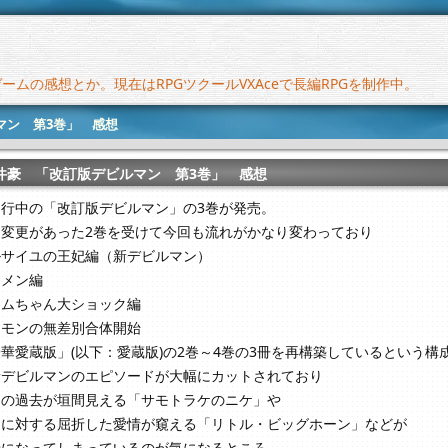
ムの感想とか。現在はRPGツクールVXAceで長編RPGを制作中。
マン 第3巻」 感想
井豪 「改訂版デビルマン 第3巻」 感想
刊行中の「改訂版デビルマン」の3巻が発売。
な変更があった2巻を受けて今回も流れがかなり変わっており
ルサイユの王妃編（新デビルマン）
ンメン編
スムちゃん大ショック編
ーモンの無差別合体開始
華愛蔵版」(以下：愛蔵版)の2巻～4巻の3冊を再構築しているという構
新デビルマンのエピソードが大幅にカットされており
ンの過去が垣間見える「サモトラケのニケ」や
明に対する屈折した愛情が窺える「リトル・ビッグホーン」などが
録になってしまっているのが気になるところ。