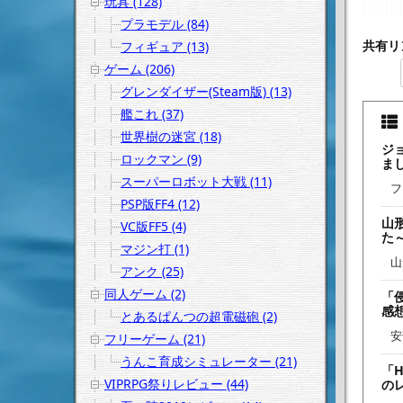
玩具 (128)
プラモデル (84)
共有リ
フィギュア (13)
ゲーム (206)
グレンダイザー(Steam版) (13)
艦これ (37)
世界樹の迷宮 (18)
ジ
ロックマン (9)
ま
スーパーロボット大戦 (11)
フ
PSP版FF4 (12)
山
VC版FF5 (4)
た
マジン打 (1)
山
アンク (25)
同人ゲーム (2)
「
感
とあるぱんつの超電磁砲 (2)
安
フリーゲーム (21)
うんこ育成シミュレーター (21)
「H
VIPRPG祭りレビュー (44)
の