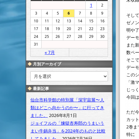
1
2
3
4
5
6
7
8
9
そし
10
11
12
13
14
15
16
ゼノ
17
18
19
20
21
22
23
明や
24
25
26
27
28
29
30
デー
31
また
数ペ
« 7月
そこ
月別アーカイブ
デー
月
この
別
「激
ア
最新記事
じっ
ー
今回
カ
仙台市科学館の特別展「深宇宙展〜人
イ
類はどこへ向かうのか〜」に行ってき
ブ
ただ
ました。
2026年8月1日
カッ
ジョイフルの「煉獄杏寿郎のうまいう
2巻
まい牛鍋弁当」を2024年のものと比較
特に
してみました。
2026年7月26日