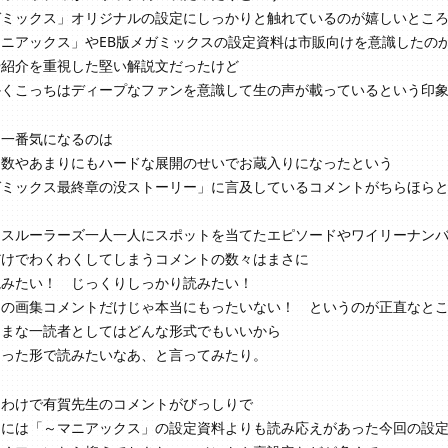
ガミックス」オリジナルの設定にしっかりと触れているのが嬉しいとこ
マニアックス」やEB版メガミックスの設定資料は市販向けを意識したの
や紹介を重視した堅い解説文だったけど
かくこっちはディープなファンを意識して生の声が載っているという印
て一番気になるのは
ジ数やあまりにもハードな展開のせいでお蔵入りになったという
ガミックス最終章の没ストーリー」に言及しているコメントがちらほら
ースルーラーズ一人一人にスポットを当てたエピソードやワイリーナン
だけでわくわくしてしまうコメントの数々はまさに
読みたい！ じっくりしっかり読みたい！
品の画集コメントだけじゃ本当にもったいない！ というのが正直なと
ままな一読者としてはどんな形式でもいいから
まった形で読みたいなあ、と言ってみたり。
うわけで有賀先生のコメントがびっしりで
的には「～マニアックス」の設定資料よりも読み応えがあった今回の設