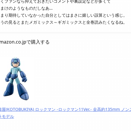
かくファンなら抑えておきたいコメントや裏設定などが多くて
おまけのようなものだしなあ…
んまり期待していなかった自分としてはまさに嬉しい誤算という感じ。
いうの見るとまたメガミックス～ギガミックスと全巻読みたくなるね。
mazon.co.jpで購入する
壽屋(KOTOBUKIYA) ロックマン -ロックマン11Ver.- 全高約135mm ノ
ラモデル