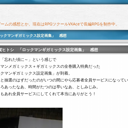
ムの感想とか。現在はRPGツクールVXAceで長編RPGを制作中。
ックマンギガミックス設定画集」 感想
賀ヒトシ 「ロックマンギガミックス設定画集」 感想
に「忘れた頃に～」という感じで
クマンメガミックス＋ギガミックスの全巻購入特典だった
ックマンギガミックス設定画集」が到着。
もと抽選のはずだったのがいつの間にやら応募者全員サービスになって
いろあったなあ、時間がたつのは早いなあ、としみじみ。
ともあれ全員サービスにしてくれて本当にありがとう！