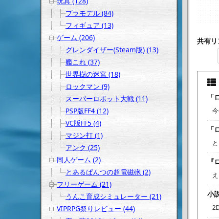
玩具 (128)
プラモデル (84)
フィギュア (13)
ゲーム (206)
共有リ
グレンダイザー(Steam版) (13)
艦これ (37)
世界樹の迷宮 (18)
ロックマン (9)
「ロ
スーパーロボット大戦 (11)
今
PSP版FF4 (12)
VC版FF5 (4)
「
マジン打 (1)
と
アンク (25)
同人ゲーム (2)
『
とあるぱんつの超電磁砲 (2)
え
フリーゲーム (21)
小説
うんこ育成シミュレーター (21)
2
VIPRPG祭りレビュー (44)