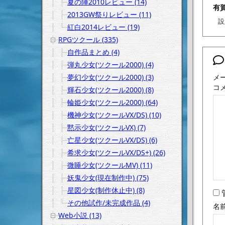
夏の陣2010レビュー (14)
有
2013GW祭りレビュー (11)
設
紅白2014レビュー (19)
RPGツクール (335)
自作品まとめ (4)
弾丸少女(ツクール2000) (4)
メ
夢幻少女(ツクール2000) (3)
コ
輝石少女(ツクール2000) (8)
輪姫少女(ツクール2000) (64)
機神少女(ツクールVX/DS) (10)
黙示少女(ツクールVX) (7)
亡星少女(ツクールVX/DS) (6)
希求少女(ツクールVX/DS+) (26)
微睡少女(ツクールMV) (11)
妖鬼少女(現在制作中) (75)
星図少女(制作休止中) (8)
その他試作/未完成作品 (4)
名
Web小説 (13)