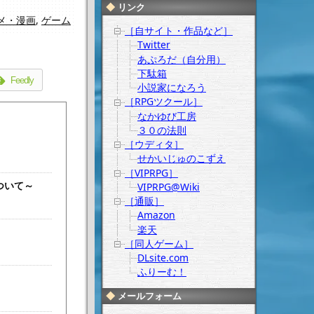
リンク
メ・漫画
,
ゲーム
［自サイト・作品など］
Twitter
あぷろだ（自分用）
下駄箱
Feedly
小説家になろう
［RPGツクール］
なかゆび工房
３０の法則
［ウディタ］
せかいじゅのこずえ
［VIPRPG］
ついて～
VIPRPG@Wiki
［通販］
Amazon
楽天
［同人ゲーム］
DLsite.com
ふりーむ！
メールフォーム