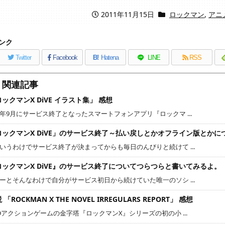
2011年11月15日
ロックマン
,
アニ
ンク
Twitter
Facebook
B!
Hatena
LINE
RSS
関連記事
ックマンX DiVE イラスト集」 感想
年9月にサービス終了となったスマートフォンアプリ『ロックマ ...
ロックマンX DiVE」のサービス終了～払い戻しとかオフライン版とかに
いうわけでサービス終了が決まってからも毎日のんびりと続けて ...
ロックマンX DiVE』のサービス終了についてつらつらと書いてみるよ。
ーとそんなわけで自分がサービス初日から続けていた唯一のソシ ...
 「ROCKMAN X THE NOVEL IRREGULARS REPORT」 感想
Dアクションゲームの金字塔『ロックマンX』シリーズの初の小 ...