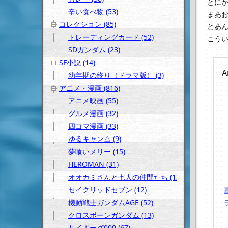
とに
辛い食べ物 (53)
まあ
コレクション (85)
とあ
トレーディングカード (52)
こう
SDガンダム (23)
SF小説 (14)
A
幼年期の終り（ドラマ版） (3)
アニメ・漫画 (816)
アニメ映画 (55)
グルメ漫画 (32)
四コマ漫画 (33)
ゆるキャン△ (9)
夢喰いメリー (15)
HEROMAN (31)
オオカミさんと七人の仲間たち (13)
セイクリッドセブン (12)
機動戦士ガンダムAGE (52)
クロスボーンガンダム (13)
サイボーグ009 (67)