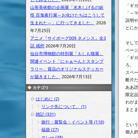
「ギ
山形美術館の企画展「水木しげるの妖
「～
怪 百鬼夜行展～お化けたちはこうして
説明
生まれた～」に行ってきました。
2026
とに
年7月25日
アニメ『サイボーグ009 ネメシス』全3
そし
話 感想
2026年7月20日
ペー
仙台市博物館の特別展「もしも猫展」
「ギ
関連イベント「にゃぁ〜んとスタンプ
ろ。
ラリー」賞品のオリジナルステッカー
スペ
が届きました。
2026年7月13日
断片
ああ
カテゴリ
限定
はじめに (2)
わが
リンク先について。 (1)
まと
雑記 (331)
旅行・展覧会・イベント等 (116)
とい
福袋 (27)
個人
カレー (38)