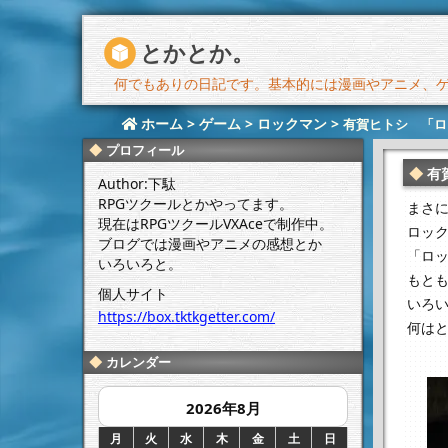
とかとか。
何でもありの日記です。基本的には漫画やアニメ、ゲー
ホーム
>
ゲーム
>
ロックマン
>
有賀ヒトシ 「ロ
プロフィール
有
Author:下駄
RPGツクールとかやってます。
まさ
現在はRPGツクールVXAceで制作中。
ロッ
ブログでは漫画やアニメの感想とか
「ロ
いろいろと。
もと
個人サイト
いろ
https://box.tktkgetter.com/
何は
カレンダー
2026年8月
月
火
水
木
金
土
日