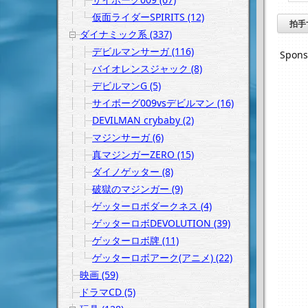
仮面ライダーSPIRITS (12)
拍手
ダイナミック系 (337)
デビルマンサーガ (116)
Spons
バイオレンスジャック (8)
デビルマンG (5)
サイボーグ009vsデビルマン (16)
DEVILMAN crybaby (2)
マジンサーガ (6)
真マジンガーZERO (15)
ダイノゲッター (8)
破獄のマジンガー (9)
ゲッターロボダークネス (4)
ゲッターロボDEVOLUTION (39)
ゲッターロボ牌 (11)
ゲッターロボアーク(アニメ) (22)
映画 (59)
ドラマCD (5)