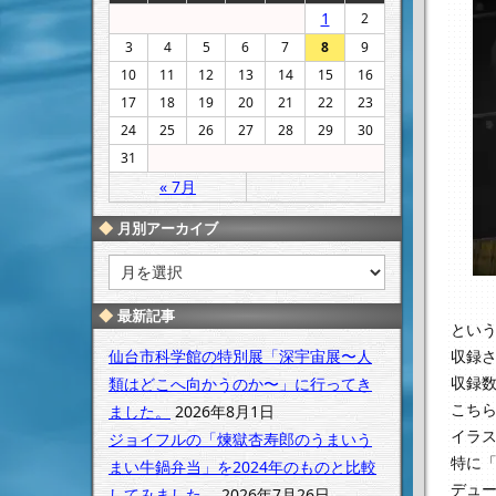
1
2
3
4
5
6
7
8
9
10
11
12
13
14
15
16
17
18
19
20
21
22
23
24
25
26
27
28
29
30
31
« 7月
月別アーカイブ
月
別
ア
最新記事
とい
ー
カ
仙台市科学館の特別展「深宇宙展〜人
収録
イ
収録
類はどこへ向かうのか〜」に行ってき
ブ
こち
ました。
2026年8月1日
イラ
ジョイフルの「煉獄杏寿郎のうまいう
特に
まい牛鍋弁当」を2024年のものと比較
デュ
してみました。
2026年7月26日