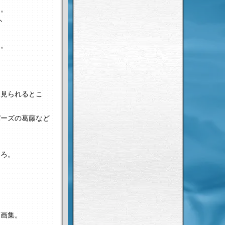
ろ。
か
象。
と見られるとこ
バーズの葛藤など
ころ。
定画集。