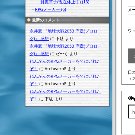
付喪草子(現在休止中) (13)
RPGメーカー (6)
メ
最新のコメント
ウ
永井豪 『地球大戦2053 序章(プロロー
グ)』 感想
に
下駄
より
永井豪 『地球大戦2053 序章(プロロー
グ)』 感想
に
だ〜く
より
ねんがんのRPGメーカーをてにいれた
ぞ！
に
Archivero8
より
日
ねんがんのRPGメーカーをてにいれた
（
ぞ！
に
Archivero8
より
ねんがんのRPGメーカーをてにいれた
ぞ！
に
下駄
より