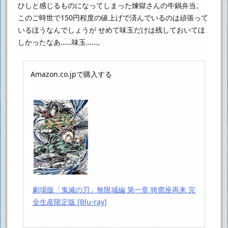
ひしと感じるものになってしまった煉獄さんの牛鍋弁当。
このご時世で150円程度の値上げで済んでいるのは頑張って
いるほうなんでしょうが
せめて味玉だけは残しておいてほ
しかったなあ……味玉……。
Amazon.co.jpで購入する
劇場版「鬼滅の刃」無限城編 第一章 猗窩座再来 完
全生産限定版 [Blu-ray]