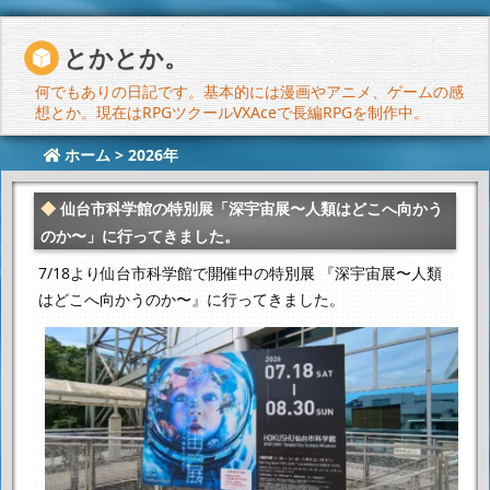
とかとか。
何でもありの日記です。基本的には漫画やアニメ、ゲームの感
想とか。現在はRPGツクールVXAceで長編RPGを制作中。
ホーム
>
2026年
仙台市科学館の特別展「深宇宙展〜人類はどこへ向かう
のか〜」に行ってきました。
7/18より仙台市科学館で開催中の特別展
『深宇宙展〜人類
はどこへ向かうのか〜』に行ってきました。