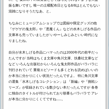
振る舞いですし
唯一の土曜配布日となる8/8はとんでもない
混雑になりそうだなあ、と。
ちなみにミュージアムショップでは図録や限定グッズの他
『ゲゲゲの鬼太郎』や『悪魔くん』などの水木しげる作品の
文庫本も売っていましたが
いやーしみじみといい時代にな
りましたね。
自分が水木しげる作品にハマったのは2000年代の前半だっ
たんですが
当時はちくま文庫や角川文庫、扶桑社文庫など
など
いろんな出版社からいろんな鬼太郎作品がバラバラに
刊行されていて
重複エピソードも多くどれを読めばいいの
か本当に分かりにくい状況だったんですよ。
特に角川文庫
の選集「水木しげるコレクション」は
『新編』や『挑戦シ
リーズ』が収録されている数少ない本だったんですが
各巻
に独自のタイトルが付けられており順番もバラバラで
アレ
が本当に分かりにくくてですね……。