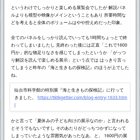
というわけでしっかりと楽しめる展覧会でしたが
解説パネ
ルよりも模型や映像がメインということもあり
所要時間な
どを考えると全体のボリュームはやや控えめだった印象。
全てのパネルをしっかり読んでいっても1時間ちょっとで終
わってしまいましたし
見終わった後には正直「これで1600
円か」的な物足りなさを感じてしまったというか
「がっつ
り解説を読んで楽しめる展示」という点では
はっきり言っ
てしまうと昨年の『海と生きもの探検記』のほうが上でした
ね。
仙台市科学館の特別展『海と生きもの探検記』に行って
きました。
https://tktkgetter.com/blog-entry-1633.htm
l
かと言って「夏休みの子ども向けの展示なのか」と言われる
とそうでもないですし
そのあたりがどっちつかずになって
しまっていたような雰囲気があったなあ、と。
1600円の展