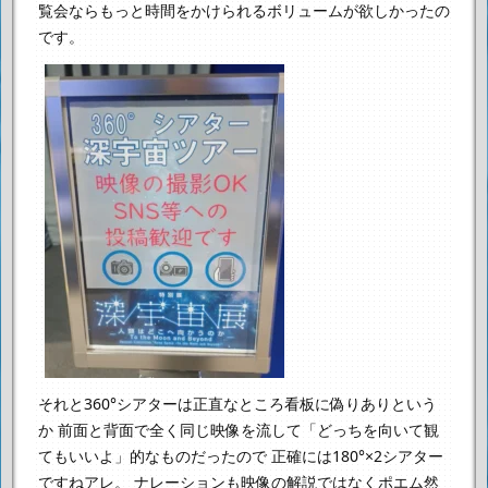
覧会ならもっと時間をかけられるボリュームが欲しかったの
です。
それと360°シアターは正直なところ看板に偽りありという
か
前面と背面で全く同じ映像を流して「どっちを向いて観
てもいいよ」的なものだったので
正確には180°×2シアター
ですねアレ。
ナレーションも映像の解説ではなくポエム然