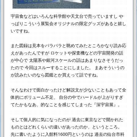
宇宙食などはいろんな科学館や天文台で売っていますし
や
っぱりこういう展覧会オリジナルの限定グッズがあると嬉し
いですね。
また図録は見本をパラパラと眺めてみたところかなり読み応
えがあったんですが
ロケットや探査機などの宇宙開発の話
が中心で
太陽系や銀河スケールの話はあまりなさそうだっ
たので
今回はスルーすることにしました。
まあそういうの
が読みたいのなら図鑑とか買えって話ですね。
そんなわけで面白かったけど解説文が少ないこともあって全
体的にボリューム不足、
自分の中でハードルが上がりすぎ
てたかもなあ、的なことを感じてしまった『深宇宙展』。
そして個人的に気になったのが
過去に東京などで開かれた
ものとはどれくらいの違いがあったのか、というところ。
先に書いたように入館料1600円というのは
過去の仙台市科