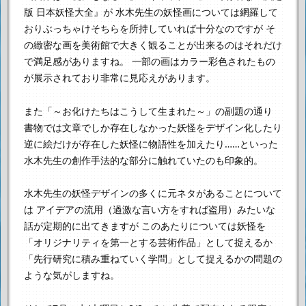
版 日本妖怪大全』が
水木先生の妖怪画については網羅して
おりぶっちゃけそちらを所持していれば十分なのですが
そ
の緻密な画を美術館で大きく観ることが出来るのはそれだけ
で満足感がありますね。
一部の画はカラー彩色されたもの
が展示されており非常に見応えがあります。
また「～お化けたちはこうして生まれた～」の副題の通り
書物では文章でしか存在しなかった妖怪をデザイン化したり
逆に絵だけが存在した妖怪に物語性を加えたり……といった
水木先生の創作手法的な部分に触れていたのも印象的。
水木先生の妖怪デザインの多くに元ネタがあることについて
は
アイデアの流用（過激な言い方をすれば盗用）みたいな
話が定期的に出てきますが
このあたりについては妖怪を
「オリジナリティを第一とする芸術作品」として捉えるか
「先行研究に積み重ねていく学問」として捉えるかの問題の
ような気がしますね。