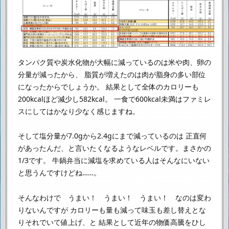
タンパク質や炭水化物が大幅に減っているのは米や肉、卵の
分量が減ったから、
脂質が増えたのは肉が脂身の多い部位
になったからでしょうか。
結果として全体のカロリーも
200kcalほど減少し582kcal。
一食で600kcal未満はファミレ
スにしてはかなり少なく感じますね。
そして塩分量が7.0gから2.4gにまで減っているのは
正直何
があったんだ、と言いたくなるようなレベルです。まさかの
1/3です。
牛鍋弁当に減塩を求めている人はそんなにいない
と思うんですけどね……。
そんなわけで うまい！ うまい！ うまい！ なのは変わ
りないんですが
カロリーも量も減って味玉も差し替えとな
りそれでいて値上げ、と
結果として近年の物価高騰をひし