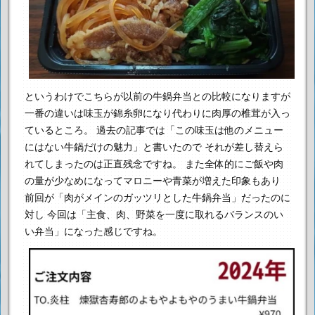
というわけでこちらが以前の牛鍋弁当との比較になりますが
一番の違いは味玉が錦糸卵になり代わりに肉厚の椎茸が入っ
ているところ。
過去の記事では「この味玉は他のメニュー
にはない牛鍋だけの魅力」と書いたので
それが差し替えら
れてしまったのは正直残念ですね。
また全体的にご飯や肉
の量が少なめになってマロニーや青菜が増えた印象もあり
前回が「肉がメインのガッツリとした牛鍋弁当」だったのに
対し
今回は「主食、肉、野菜を一度に取れるバランスのい
い弁当」になった感じですね。