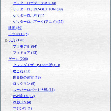
ゲッターロボダークネス (4)
ゲッターロボDEVOLUTION (39)
ゲッターロボ牌 (11)
ゲッターロボアーク(アニメ) (22)
映画 (59)
ドラマCD (5)
玩具 (128)
プラモデル (84)
フィギュア (13)
ゲーム (206)
グレンダイザー(Steam版) (13)
艦これ (37)
世界樹の迷宮 (18)
ロックマン (9)
スーパーロボット大戦 (11)
PSP版FF4 (12)
VC版FF5 (4)
マジン打 (1)