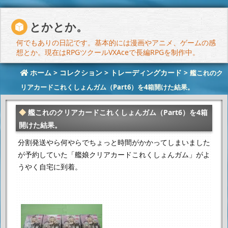
とかとか。
何でもありの日記です。基本的には漫画やアニメ、ゲームの感
想とか。現在はRPGツクールVXAceで長編RPGを制作中。
ホーム
>
コレクション
>
トレーディングカード
>
艦これのク
リアカードこれくしょんガム（Part6）を4箱開けた結果。
艦これのクリアカードこれくしょんガム（Part6）を4箱
開けた結果。
分割発送やら何やらでちょっと時間がかかってしまいました
が
予約していた「艦娘クリアカードこれくしょんガム」がよ
うやく自宅に到着。