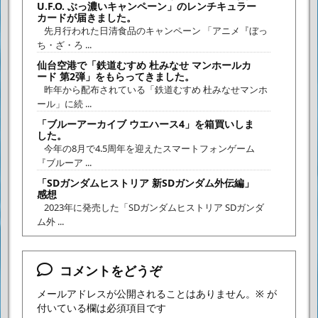
U.F.O. ぶっ濃いキャンペーン」のレンチキュラー
カードが届きました。
先月行われた日清食品のキャンペーン 「アニメ『ぼっ
ち・ざ・ろ ...
仙台空港で「鉄道むすめ 杜みなせ マンホールカ
ード 第2弾」をもらってきました。
昨年から配布されている「鉄道むすめ 杜みなせマンホ
ール」に続 ...
「ブルーアーカイブ ウエハース4」を箱買いしま
した。
今年の8月で4.5周年を迎えたスマートフォンゲーム
『ブルーア ...
「SDガンダムヒストリア 新SDガンダム外伝編」
感想
2023年に発売した「SDガンダムヒストリア SDガンダ
ム外 ...
コメントをどうぞ
メールアドレスが公開されることはありません。
※
が
付いている欄は必須項目です