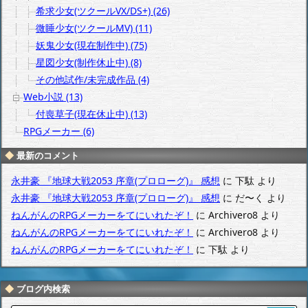
希求少女(ツクールVX/DS+) (26)
微睡少女(ツクールMV) (11)
妖鬼少女(現在制作中) (75)
星図少女(制作休止中) (8)
その他試作/未完成作品 (4)
Web小説 (13)
付喪草子(現在休止中) (13)
RPGメーカー (6)
最新のコメント
永井豪 『地球大戦2053 序章(プロローグ)』 感想
に
下駄
より
永井豪 『地球大戦2053 序章(プロローグ)』 感想
に
だ〜く
より
ねんがんのRPGメーカーをてにいれたぞ！
に
Archivero8
より
ねんがんのRPGメーカーをてにいれたぞ！
に
Archivero8
より
ねんがんのRPGメーカーをてにいれたぞ！
に
下駄
より
ブログ内検索