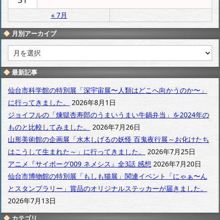
« 7月
月別アーカイブ
月
別
ア
最新記事
ー
カ
仙台市科学館の特別展「深宇宙展〜人類はどこへ向かうのか〜」
イ
に行ってきました。
2026年8月1日
ブ
ジョイフルの「煉獄杏寿郎のうまいうまい牛鍋弁当」を2024年の
ものと比較してみました。
2026年7月26日
山形美術館の企画展「水木しげるの妖怪 百鬼夜行展～お化けたち
はこうして生まれた～」に行ってきました。
2026年7月25日
アニメ『サイボーグ009 ネメシス』全3話 感想
2026年7月20日
仙台市博物館の特別展「もしも猫展」関連イベント「にゃぁ〜ん
とスタンプラリー」賞品のオリジナルステッカーが届きました。
2026年7月13日
カテゴリ