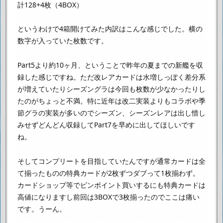
計128+4枚（4BOX）
というわけで4箱開けてみた内訳はこんな感じでした。
横の
数字が入っていた枚数です。
Part5より約10ヶ月、ということで
昨年の夏までの新艦を収
録した感じですね。
ただ改レアカードは水増しっぽく差分系
が増えていたり
シーズングラは今回も枚数が少なかったりし
たのがちょっと不満。
特に近年は改二実装よりもコラボや季
節グラの実装が多いので
シーズン、シーズンレアは出し惜し
みせずどんどん収録して
Part7を早めに出してほしいです
ね。
そしてコンプリートを目指していたんですが
通常カードは全
て揃ったものの特典カードが2枚ずつダブって1枚揃わず。
カードショップ等でピンポイント買いするにも特典カードは
高値になりますし
前回は3BOXで3枚揃ったのでここは痛い
です。うーん。