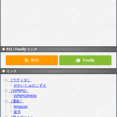
RSS / Feedly リンク
RSS
Feedly
リンク
［ウディタ］
せかいじゅのこずえ
［VIPRPG］
VIPRPG@Wiki
［通販］
Amazon
楽天
［同人ゲーム］