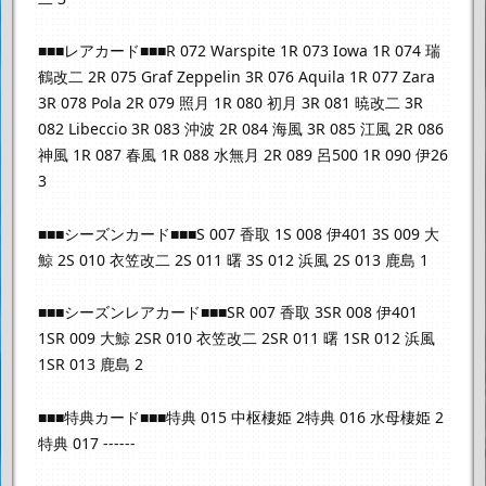
■■■レアカード■■■
R 072 Warspite 1
R 073 Iowa 1
R 074 瑞
鶴改二 2
R 075 Graf Zeppelin 3
R 076 Aquila 1
R 077 Zara
3
R 078 Pola 2
R 079 照月 1
R 080 初月 3
R 081 暁改二 3
R
082 Libeccio 3
R 083 沖波 2
R 084 海風 3
R 085 江風 2
R 086
神風 1
R 087 春風 1
R 088 水無月 2
R 089 呂500 1
R 090 伊26
3
■■■シーズンカード■■■
S 007 香取 1
S 008 伊401 3
S 009 大
鯨 2
S 010 衣笠改二 2
S 011 曙 3
S 012 浜風 2
S 013 鹿島 1
■■■シーズンレアカード■■■
SR 007 香取 3
SR 008 伊401
1
SR 009 大鯨 2
SR 010 衣笠改二 2
SR 011 曙 1
SR 012 浜風
1
SR 013 鹿島 2
■■■特典カード■■■
特典 015 中枢棲姫 2
特典 016 水母棲姫 2
特典 017 ------