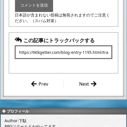
日本語が含まれない投稿は無視されますのでご注意く
ださい。
（スパム対策）
この記事にトラックバックする
Prev
Next
牧野修「CYB
永井豪 「デ
ORG 009 CAL
ビルマンサー
L OF JUSTIC
ガ 第48話」
E」小説版 感
感想
プロフィール
想
Author:下駄
RPGツクールとかやってます。