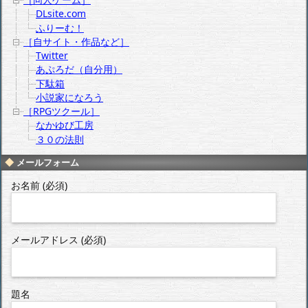
DLsite.com
ふりーむ！
［自サイト・作品など］
Twitter
あぷろだ（自分用）
下駄箱
小説家になろう
［RPGツクール］
なかゆび工房
３０の法則
メールフォーム
お名前 (必須)
メールアドレス (必須)
題名