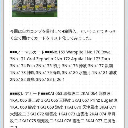
今回は自力コンプを目指して4箱購入、ということで
さっそ
く全て開けてカードをリスト化してみました。
■■■ノーマルカード■■■
No.169 Warspite 1
No.170 Iowa
3
No.171 Graf Zeppelin 2
No.172 Aquila 1
No.173 Zara
3
No.174 Pola 2
No.175 初月 3
No.176 沖波 3
No.177 親潮
1
No.178 神風 3
No.179 春風 3
No.180 水無月 1
No.181 浦波
2
No.182 鹿島 3
No.183 伊26 1
■■■改レアカード■■■
KAI 063 瑞鶴改二 2
KAI 064 龍驤改
1
KAI 065 最上改 3
KAI 066 三隈改 3
KAI 067 Prinz Eugen改
1
KAI 068 朧改 1
KAI 069 漣改 1
KAI 070 天津風改 3
KAI 071
大潮改二 3
KAI 072 朝雲改 1
KAI 073 山雲改 2
KAI 074 皐月
改二 2
KAI 075 朝潮改二 3
KAI 076 霞改二 3
KAI 077 江風改
二 3