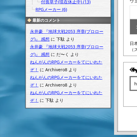
ウ
付喪草子(現在休止中) (13)
RPGメーカー (6)
最新のコメント
永井豪 『地球大戦2053 序章(プロロー
グ)』 感想
に
下駄
より
日
永井豪 『地球大戦2053 序章(プロロー
（
グ)』 感想
に
だ〜く
より
ねんがんのRPGメーカーをてにいれた
ぞ！
に
Archivero8
より
ねんがんのRPGメーカーをてにいれた
ぞ！
に
Archivero8
より
ねんがんのRPGメーカーをてにいれた
ぞ！
に
下駄
より