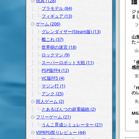
玩具 (128)
プラモデル (84)
ジ
フィギュア (13)
ま
ゲーム (206)
フ
グレンダイザー(Steam版) (13)
山
艦これ (37)
た
世界樹の迷宮 (18)
山
ロックマン (9)
「
スーパーロボット大戦 (11)
感
PSP版FF4 (12)
安
VC版FF5 (4)
マジン打 (1)
「H
の
アンク (25)
同人ゲーム (2)
先
とあるぱんつの超電磁砲 (2)
M
フリーゲーム (21)
発
うんこ育成シミュレーター (21)
VIPRPG祭りレビュー (44)