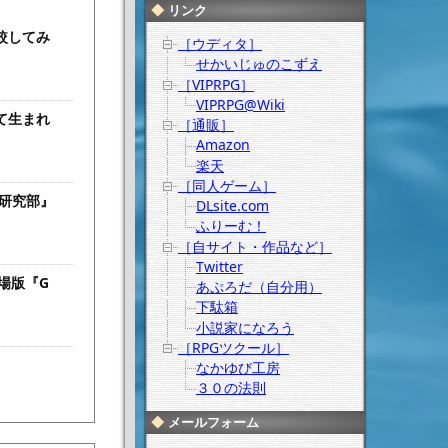
リンク
較してみ
［ウディタ］
せかいじゅのこずえ
［VIPRPG］
VIPRPG@Wiki
て生まれ
［通販］
Amazon
楽天
［同人ゲーム］
研究部』
DLsite.com
ふりーむ！
［自サイト・作品など］
Twitter
劇場版『G
あぷろだ（自分用）
下駄箱
小説家になろう
［RPGツクール］
なかゆび工房
３０の法則
メールフォーム