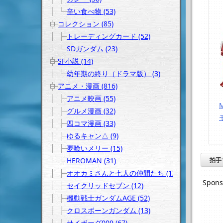
辛い食べ物 (53)
コレクション (85)
トレーディングカード (52)
SDガンダム (23)
SF小説 (14)
幼年期の終り（ドラマ版） (3)
アニメ・漫画 (816)
アニメ映画 (55)
グルメ漫画 (32)
四コマ漫画 (33)
ゆるキャン△ (9)
夢喰いメリー (15)
HEROMAN (31)
拍手
オオカミさんと七人の仲間たち (13)
Spons
セイクリッドセブン (12)
機動戦士ガンダムAGE (52)
クロスボーンガンダム (13)
サイボーグ009 (67)