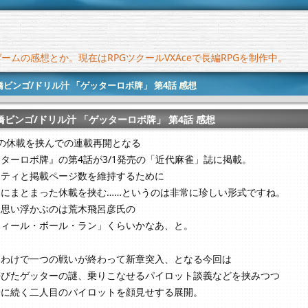
ムの感想とか。現在はRPGツクールVXAceで長編RPGを制作中。
橋ビンゴ/ドリル汁 「ゲッターロボ牌」 第4話 感想
橋ビンゴ/ドリル汁 「ゲッターロボ牌」 第4話 感想
の休載を挟んでの連載再開となる
ターロボ牌』の第4話が3/1発売の「近代麻雀」誌に掲載。
リティと掲載ページ数を維持するために
的にまとまった休載を挟む……というのは非常に珍しい形式ですね。
と思い浮かぶのは荒木飛呂彦氏の
ティール・ボール・ラン」くらいかなあ、と。
なわけで一つの戦いが終わって新章突入、となる今回は
帯びたゲッターの謎、乗りこなせるパイロット談義などを挟みつつ
子に続く二人目のパイロットを顔見せする展開。