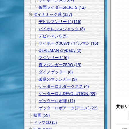
仮面ライダーSPIRITS (12)
ダイナミック系 (337)
デビルマンサーガ (116)
バイオレンスジャック (8)
デビルマンG (5)
サイボーグ009vsデビルマン (16)
DEVILMAN crybaby (2)
マジンサーガ (6)
真マジンガーZERO (15)
ダイノゲッター (8)
破獄のマジンガー (9)
ゲッターロボダークネス (4)
ゲッターロボDEVOLUTION (39)
ゲッターロボ牌 (11)
共有リ
ゲッターロボアーク(アニメ) (22)
映画 (59)
ドラマCD (5)