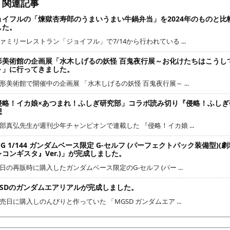
関連記事
ョイフルの「煉獄杏寿郎のうまいうまい牛鍋弁当」を2024年のものと比
した。
ァミリーレストラン「ジョイフル」で7/14から行われている ...
形美術館の企画展「水木しげるの妖怪 百鬼夜行展～お化けたちはこうし
～」に行ってきました。
形美術館で開催中の企画展 「水木しげるの妖怪 百鬼夜行展～ ...
侵略！イカ娘×あつまれ！ふしぎ研究部」コラボ読み切り『侵略！ふしぎ
想
部真弘先生が週刊少年チャンピオンで連載した 『侵略！イカ娘 ...
G 1/144 ガンダムベース限定 G-セルフ (パーフェクトパック装備型)(
レコンギスタ』Ver.)」が完成しました。
日の再販時に購入したガンダムベース限定のG-セルフ (パー ...
GSDのガンダムエアリアルが完成しました。
売日に購入しのんびりと作っていた 「MGSD ガンダムエア ...