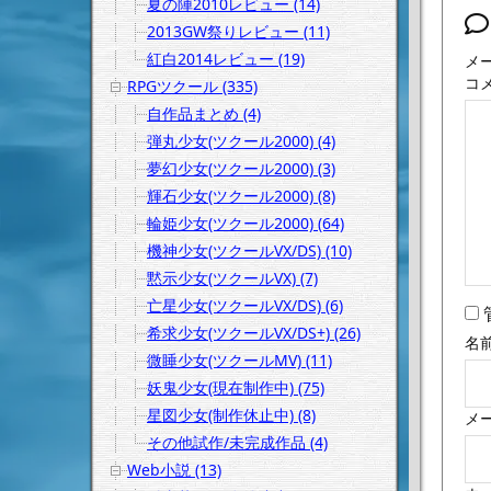
夏の陣2010レビュー (14)
2013GW祭りレビュー (11)
紅白2014レビュー (19)
メ
コ
RPGツクール (335)
自作品まとめ (4)
弾丸少女(ツクール2000) (4)
夢幻少女(ツクール2000) (3)
輝石少女(ツクール2000) (8)
輪姫少女(ツクール2000) (64)
機神少女(ツクールVX/DS) (10)
黙示少女(ツクールVX) (7)
亡星少女(ツクールVX/DS) (6)
希求少女(ツクールVX/DS+) (26)
名
微睡少女(ツクールMV) (11)
妖鬼少女(現在制作中) (75)
星図少女(制作休止中) (8)
メ
その他試作/未完成作品 (4)
Web小説 (13)