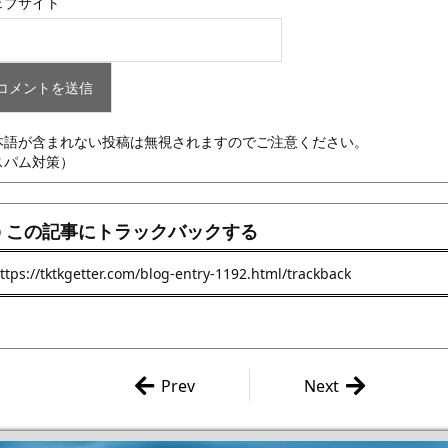
ェブサイト
本語が含まれない投稿は無視されますのでご注意ください。
スパム対策）
この記事にトラックバックする
Prev
Next
艦これのクリアカードこれく
スーパーミニプラの勇者
しょんガム（Part6）を箱買
オガイガーを購入したよ