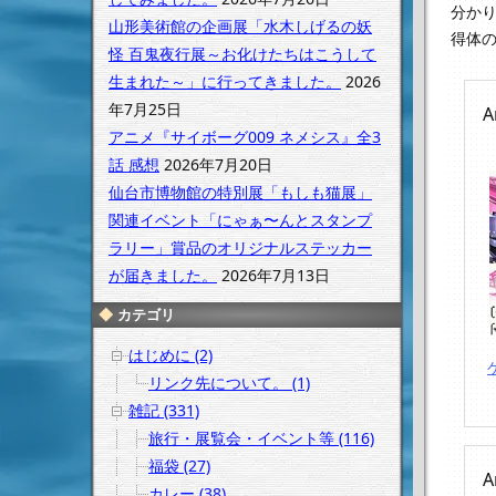
分か
山形美術館の企画展「水木しげるの妖
得体
怪 百鬼夜行展～お化けたちはこうして
生まれた～」に行ってきました。
2026
年7月25日
A
アニメ『サイボーグ009 ネメシス』全3
話 感想
2026年7月20日
仙台市博物館の特別展「もしも猫展」
関連イベント「にゃぁ〜んとスタンプ
ラリー」賞品のオリジナルステッカー
が届きました。
2026年7月13日
カテゴリ
はじめに (2)
リンク先について。 (1)
雑記 (331)
旅行・展覧会・イベント等 (116)
福袋 (27)
A
カレー (38)