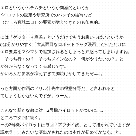
てエロというかムチムチというか肉感的というか
機パイロットの設定や研究所でのバン子の描写など
気（むしろ直球エロ）の要素が増えてきたのも印象的。
的には「ゲッター＋麻雀」というだけでもうお腹いっぱいというか
までは分かりやすく「大真面目なロボットギャグ漫画」だっただけに
でエロ要素をマシマシで追加されるとちょっと戸惑ってしまいますね。
？ そっち行くの？ そっちメインなの？ 何がやりたいの？」と
性が分からなくなってくる感じです。
だかいろんな要素が増えすぎて胸焼けがしてきたぞ……。
こっち方面が作画のドリル汁先生の得意分野だ、と言われると
してしまうしかないんですが。うーん。
こんなで新たな敵に対し2号機パイロットがついに……
うところで次回に続く。
ターの2号機パイロットは毎回「アブナイ奴」として描かれていますが
伝説ホラー、みたいな演出がされたのは本作が初めてかなあ、と。