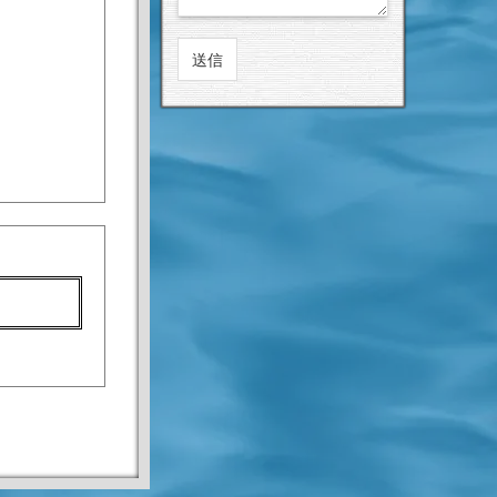
王ガ
ー。