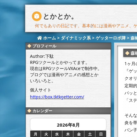
とかとか。
何でもありの日記です。基本的には漫画やアニメ、ゲー
ホーム
>
ダイナミック系
>
ゲッターロボ牌
>
森
プロフィール
森
Author:下駄
RPGツクールとかやってます。
1ヶ月
現在はRPGツクールVXAceで制作中。
『ゲッ
ブログでは漫画やアニメの感想とか
クオ
いろいろと。
定期
個人サイト
パッ
https://box.tktkgetter.com/
「ス
カレンダー
そん
炎を
2026年8月
バン
月
火
水
木
金
土
日