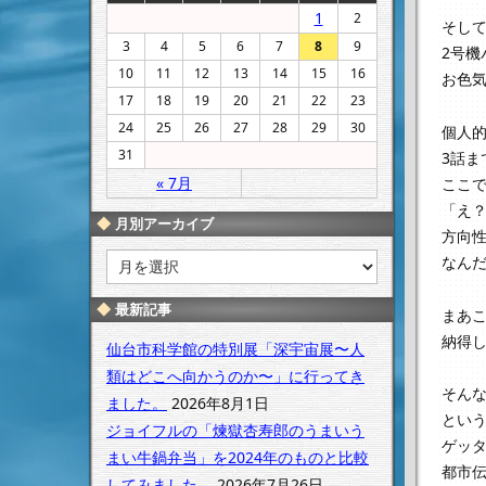
1
2
そし
3
4
5
6
7
8
9
2号
10
11
12
13
14
15
16
お色
17
18
19
20
21
22
23
24
25
26
27
28
29
30
個人
31
3話
« 7月
ここ
「え
月別アーカイブ
方向
月
なん
別
ア
最新記事
まあ
ー
納得
カ
仙台市科学館の特別展「深宇宙展〜人
イ
類はどこへ向かうのか〜」に行ってき
ブ
そんな
ました。
2026年8月1日
とい
ジョイフルの「煉獄杏寿郎のうまいう
ゲッ
まい牛鍋弁当」を2024年のものと比較
都市
してみました。
2026年7月26日