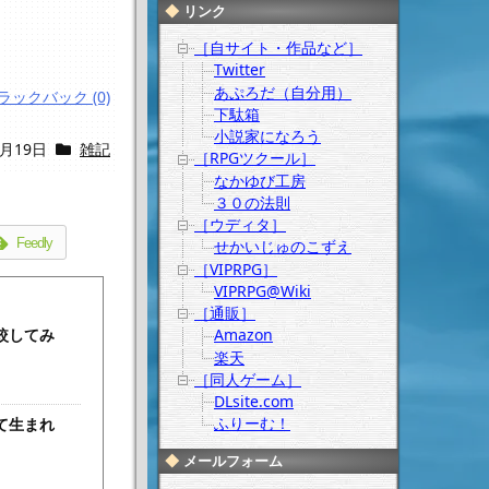
リンク
［自サイト・作品など］
Twitter
あぷろだ（自分用）
ラックバック (0)
下駄箱
小説家になろう
2月19日
雑記
［RPGツクール］
なかゆび工房
３０の法則
［ウディタ］
Feedly
せかいじゅのこずえ
［VIPRPG］
VIPRPG@Wiki
［通販］
較してみ
Amazon
楽天
［同人ゲーム］
DLsite.com
ふりーむ！
て生まれ
メールフォーム