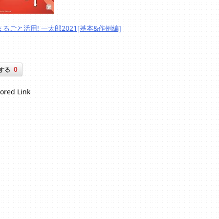
まるごと活用! 一太郎2021[基本&作例編]
0
する
ored Link