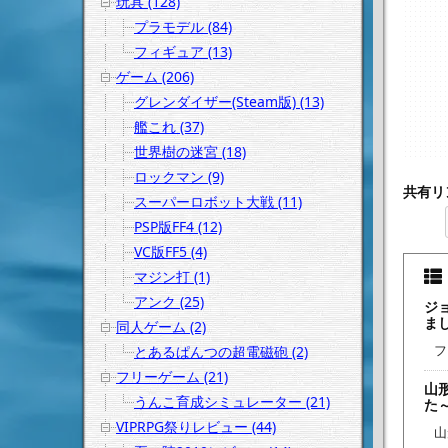
玩具 (128)
プラモデル (84)
フィギュア (13)
ゲーム (206)
グレンダイザー(Steam版) (13)
艦これ (37)
世界樹の迷宮 (18)
ロックマン (9)
共有リ
スーパーロボット大戦 (11)
PSP版FF4 (12)
VC版FF5 (4)
マジン打 (1)
アンク (25)
ジ
ま
同人ゲーム (2)
フ
とあるぱんつの超電磁砲 (2)
フリーゲーム (21)
山
うんこ育成シミュレーター (21)
た
VIPRPG祭りレビュー (44)
山