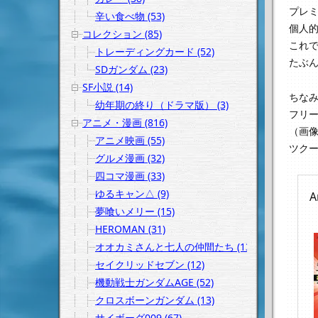
プレ
辛い食べ物 (53)
個人的
コレクション (85)
これ
トレーディングカード (52)
たぶ
SDガンダム (23)
SF小説 (14)
ちな
幼年期の終り（ドラマ版） (3)
フリ
アニメ・漫画 (816)
（画像
アニメ映画 (55)
ツク
グルメ漫画 (32)
四コマ漫画 (33)
ゆるキャン△ (9)
A
夢喰いメリー (15)
HEROMAN (31)
オオカミさんと七人の仲間たち (13)
セイクリッドセブン (12)
機動戦士ガンダムAGE (52)
クロスボーンガンダム (13)
サイボーグ009 (67)