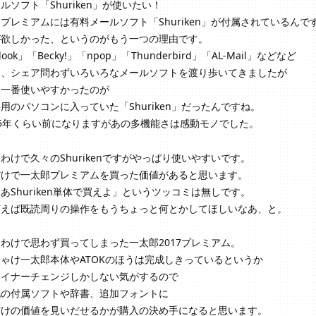
ルソフト「Shuriken」が使いたい！
プレミアムには有料メールソフト「Shuriken」が付属されているんで
が欲しかった、というのがもう一つの理由です。
look」「Becky!」「npop」「Thunderbird」「AL-Mail」などなど
ー、シェア問わずいろいろなメールソフトを渡り歩いてきましたが
も一番使いやすかったのが
用のパソコンに入っていた「Shuriken」だったんですね。
5年くらい前になりますがあの多機能さは感動モノでした。
わけで久々のShurikenですがやっぱり使いやすいです。
だけで一太郎プレミアムを買った価値があると思います。
あShuriken単体で買えよ」というツッコミは無しです。
言えば既読周りの操作をもうちょっと何とかしてほしいなあ、と。
わけで思わず買ってしまった一太郎2017プレミアム。
ゃけ一太郎本体やATOKのほうは完成しきっているというか
マイナーチェンジしかしない気がするので
他の付属ソフトや辞書、追加フォントに
だけの価値を見いだせるかが購入の決め手になると思います。