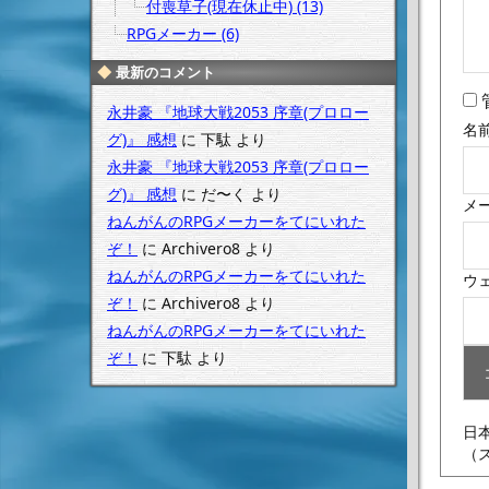
付喪草子(現在休止中) (13)
RPGメーカー (6)
最新のコメント
永井豪 『地球大戦2053 序章(プロロー
名
グ)』 感想
に
下駄
より
永井豪 『地球大戦2053 序章(プロロー
グ)』 感想
に
だ〜く
より
メ
ねんがんのRPGメーカーをてにいれた
ぞ！
に
Archivero8
より
ねんがんのRPGメーカーをてにいれた
ウ
ぞ！
に
Archivero8
より
ねんがんのRPGメーカーをてにいれた
ぞ！
に
下駄
より
日
（