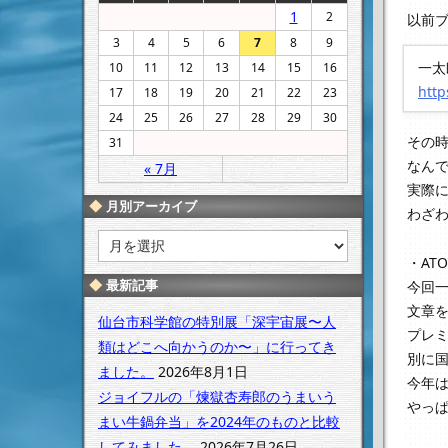
1
2
以前ブ
3
4
5
6
7
8
9
一太
10
11
12
13
14
15
16
http
17
18
19
20
21
22
23
24
25
26
27
28
29
30
その
31
なん
« 7月
実際
月別アーカイブ
わざ
月
別
・AT
ア
最新記事
今回
ー
文章
カ
仙台市科学館の特別展「深宇宙展〜人
プレミ
イ
類はどこへ向かうのか〜」に行ってき
別に
ブ
ました。
2026年8月1日
今年
ジョイフルの「煉獄杏寿郎のうまいう
やっ
まい牛鍋弁当」を2024年のものと比較
してみました。
2026年7月26日