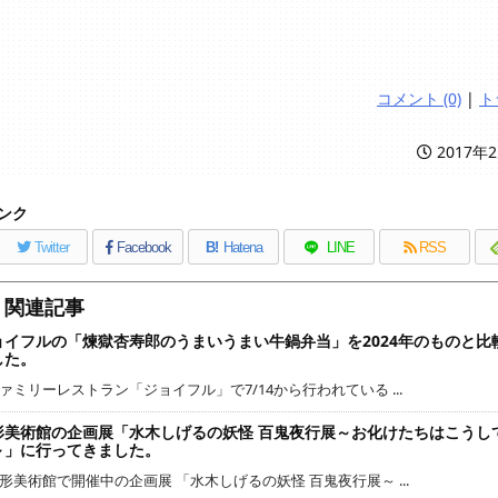
コメント (0)
|
ト
2017年
ンク
Twitter
Facebook
B!
Hatena
LINE
RSS
関連記事
ョイフルの「煉獄杏寿郎のうまいうまい牛鍋弁当」を2024年のものと比
した。
ァミリーレストラン「ジョイフル」で7/14から行われている ...
形美術館の企画展「水木しげるの妖怪 百鬼夜行展～お化けたちはこうし
～」に行ってきました。
形美術館で開催中の企画展 「水木しげるの妖怪 百鬼夜行展～ ...