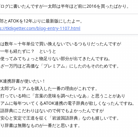
ログに書いたんですが一太郎は半年ほど前に2016を買ったばかり。
郎とATOKを12年ぶりに最新版にしたよー。
s://tktkgetter.com/blog-entry-1107.html
時は数年～十年単位で買い換えないでいるつもりだったんですが
で一年も経たずに？ というと
に使ってみてちょっと物足りない部分が出てきたんですね。
わざ一万円ほど高価な「プレミアム」にしたのもそのためです。
OK連携辞書が使いたい！
一太郎プレミアムを購入した一番の理由がこれです。
を打っている時に「言葉の意味を調べたいなあ」と思うことがあり
アムに毎年ついてくるATOK連携の電子辞典が欲しくなったんですね。
国語辞典にこだわりはないので何でもよかったんですが
は安心と安定で王道を征く「岩波国語辞典」なのも嬉しいです。
ぱり辞書は無難なものが一番だと思います。