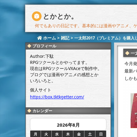
とかとか。
何でもありの日記です。基本的には漫画やアニメ、ゲー
ホーム
>
雑記
>
一太郎2017（プレミアム）を購入
プロフィール
一
Author:下駄
RPGツクールとかやってます。
今月
現在はRPGツクールVXAceで制作中。
最新バ
ブログでは漫画やアニメの感想とか
しか
いろいろと。
個人サイト
https://box.tktkgetter.com/
カレンダー
2026年8月
月
火
水
木
金
土
日