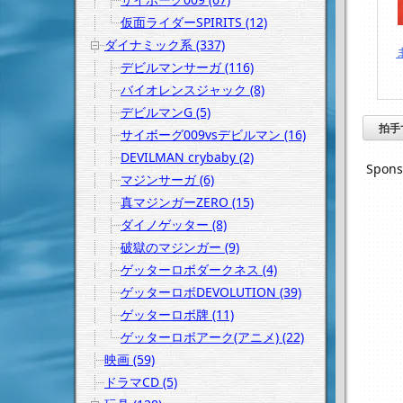
仮面ライダーSPIRITS (12)
ダイナミック系 (337)
デビルマンサーガ (116)
バイオレンスジャック (8)
デビルマンG (5)
拍手
サイボーグ009vsデビルマン (16)
DEVILMAN crybaby (2)
Spons
マジンサーガ (6)
真マジンガーZERO (15)
ダイノゲッター (8)
破獄のマジンガー (9)
ゲッターロボダークネス (4)
ゲッターロボDEVOLUTION (39)
ゲッターロボ牌 (11)
ゲッターロボアーク(アニメ) (22)
映画 (59)
ドラマCD (5)