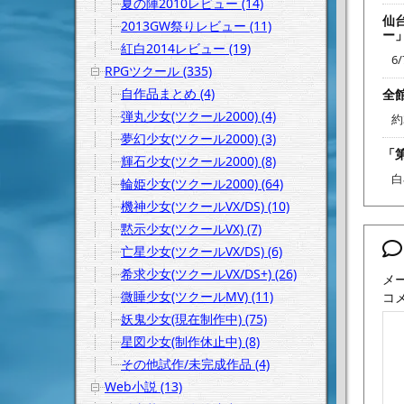
夏の陣2010レビュー (14)
仙
2013GW祭りレビュー (11)
ー
紅白2014レビュー (19)
6
RPGツクール (335)
自作品まとめ (4)
全
弾丸少女(ツクール2000) (4)
約
夢幻少女(ツクール2000) (3)
「
輝石少女(ツクール2000) (8)
白
輪姫少女(ツクール2000) (64)
機神少女(ツクールVX/DS) (10)
黙示少女(ツクールVX) (7)
亡星少女(ツクールVX/DS) (6)
希求少女(ツクールVX/DS+) (26)
メ
微睡少女(ツクールMV) (11)
コ
妖鬼少女(現在制作中) (75)
星図少女(制作休止中) (8)
その他試作/未完成作品 (4)
Web小説 (13)