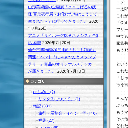
・メー
山形美術館の企画展「水木しげるの妖
一太郎
怪 百鬼夜行展～お化けたちはこうして
これ
生まれた～」に行ってきました。
2026
「Out
年7月25日
フリ
アニメ『サイボーグ009 ネメシス』全3
中で
話 感想
2026年7月20日
家族共
仙台市博物館の特別展「もしも猫展」
もう1
関連イベント「にゃぁ〜んとスタンプ
という
ラリー」賞品のオリジナルステッカー
これ
が届きました。
2026年7月13日
「じゃ
カテゴリ
欲を
はじめに (2)
そんな
リンク先について。 (1)
ぶっち
雑記 (331)
もう
旅行・展覧会・イベント等 (116)
その
福袋 (27)
どれ
カレー (38)