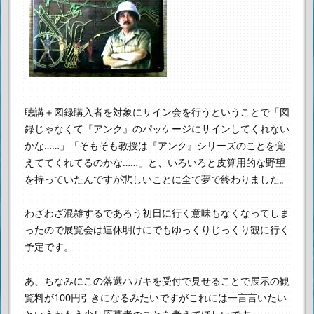
聴講＋図録購入者を対象にサイン会を行うということで
「図
録じゃなくて『アンク』のパッケージにサインしてくれない
かな……」
「そもそも教授は『アンク』シリーズのことを覚
えててくれてるのかな……」
と、いろいろと皮算用的な野望
を持っていたんですが
悲しいことに全て夢で終わりました。
わざわざ混雑するであろう初日に行く意味もなくなってしま
ったので
展覧会は連休明けにでもゆっくりじっくり観に行く
予定です。
あ、ちなみにこの落選ハガキを受付で見せることで
展示の観
覧料が100円引きになるみたいですが
これには一言言いたい