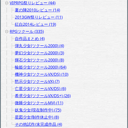
VIPRPG祭りレビュー (44)
夏の陣2010レビュー (14)
2013GW祭りレビュー (11)
紅白2014レビュー (19)
RPGツクール (335)
自作品まとめ (4)
弾丸少女(ツクール2000) (4)
夢幻少女(ツクール2000) (3)
輝石少女(ツクール2000) (8)
輪姫少女(ツクール2000) (64)
機神少女(ツクールVX/DS) (10)
黙示少女(ツクールVX) (7)
亡星少女(ツクールVX/DS) (6)
希求少女(ツクールVX/DS+) (26)
微睡少女(ツクールMV) (11)
妖鬼少女(現在制作中) (75)
星図少女(制作休止中) (8)
その他試作/未完成作品 (4)