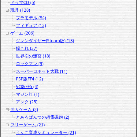
ドラマCD (5)
玩具 (128)
プラモデル (84)
フィギュア (13)
ゲーム (206)
グレンダイザー(Steam版) (13)
艦これ (37)
世界樹の迷宮 (18)
ロックマン (9)
スーパーロボット大戦 (11)
PSP版FF4 (12)
VC版FF5 (4)
マジン打 (1)
アンク (25)
同人ゲーム (2)
とあるぱんつの超電磁砲 (2)
フリーゲーム (21)
うんこ育成シミュレーター (21)