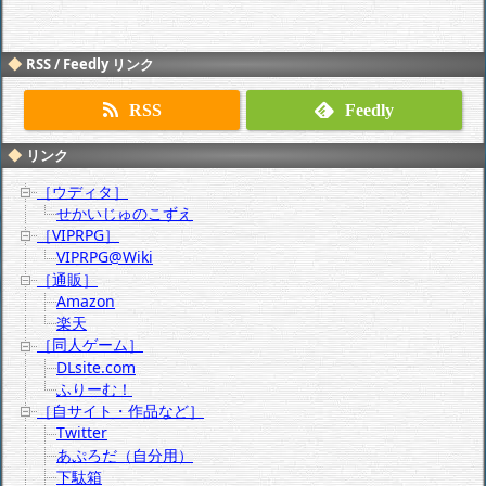
RSS / Feedly リンク
RSS
Feedly
リンク
［ウディタ］
せかいじゅのこずえ
［VIPRPG］
VIPRPG@Wiki
［通販］
Amazon
楽天
［同人ゲーム］
DLsite.com
ふりーむ！
［自サイト・作品など］
Twitter
あぷろだ（自分用）
下駄箱