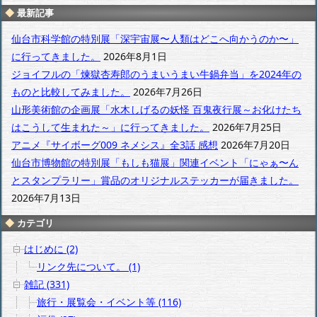
ア
最新記事
ー
カ
仙台市科学館の特別展「深宇宙展〜人類はどこへ向かうのか〜」
イ
に行ってきました。
2026年8月1日
ブ
ジョイフルの「煉獄杏寿郎のうまいうまい牛鍋弁当」を2024年の
ものと比較してみました。
2026年7月26日
山形美術館の企画展「水木しげるの妖怪 百鬼夜行展～お化けたち
はこうして生まれた～」に行ってきました。
2026年7月25日
アニメ『サイボーグ009 ネメシス』全3話 感想
2026年7月20日
仙台市博物館の特別展「もしも猫展」関連イベント「にゃぁ〜ん
とスタンプラリー」賞品のオリジナルステッカーが届きました。
2026年7月13日
カテゴリ
はじめに (2)
リンク先について。 (1)
雑記 (331)
旅行・展覧会・イベント等 (116)