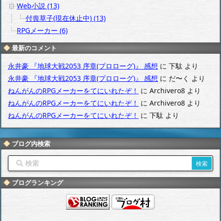
Web小説 (13)
付喪草子(現在休止中) (13)
RPGメーカー (6)
最新のコメント
永井豪 『地球大戦2053 序章(プロローグ)』 感想
に
下駄
より
永井豪 『地球大戦2053 序章(プロローグ)』 感想
に
だ〜く
より
ねんがんのRPGメーカーをてにいれたぞ！
に
Archivero8
より
ねんがんのRPGメーカーをてにいれたぞ！
に
Archivero8
より
ねんがんのRPGメーカーをてにいれたぞ！
に
下駄
より
ブログ内検索
ブログランキング