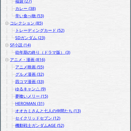
福袋 (27)
カレー (38)
辛い食べ物 (53)
コレクション (85)
トレーディングカード (52)
SDガンダム (23)
SF小説 (14)
幼年期の終り（ドラマ版） (3)
アニメ・漫画 (816)
アニメ映画 (55)
グルメ漫画 (32)
四コマ漫画 (33)
ゆるキャン△ (9)
夢喰いメリー (15)
HEROMAN (31)
オオカミさんと七人の仲間たち (13)
セイクリッドセブン (12)
機動戦士ガンダムAGE (52)