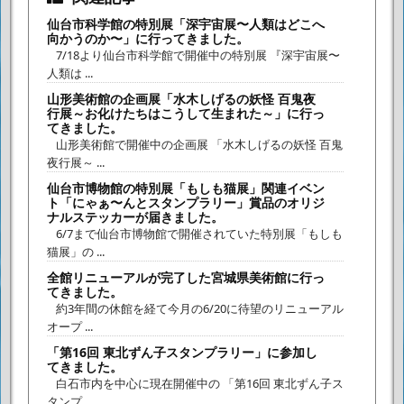
仙台市科学館の特別展「深宇宙展〜人類はどこへ
向かうのか〜」に行ってきました。
7/18より仙台市科学館で開催中の特別展 『深宇宙展〜
人類は ...
山形美術館の企画展「水木しげるの妖怪 百鬼夜
行展～お化けたちはこうして生まれた～」に行っ
てきました。
山形美術館で開催中の企画展 「水木しげるの妖怪 百鬼
夜行展～ ...
仙台市博物館の特別展「もしも猫展」関連イベン
ト「にゃぁ〜んとスタンプラリー」賞品のオリジ
ナルステッカーが届きました。
6/7まで仙台市博物館で開催されていた特別展「もしも
猫展」の ...
全館リニューアルが完了した宮城県美術館に行っ
てきました。
約3年間の休館を経て今月の6/20に待望のリニューアル
オープ ...
「第16回 東北ずん子スタンプラリー」に参加し
てきました。
白石市内を中心に現在開催中の 「第16回 東北ずん子ス
タンプ ...