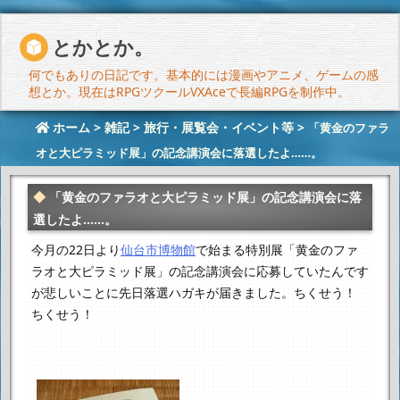
とかとか。
何でもありの日記です。基本的には漫画やアニメ、ゲームの感
想とか。現在はRPGツクールVXAceで長編RPGを制作中。
ホーム
>
雑記
>
旅行・展覧会・イベント等
>
「黄金のファラ
オと大ピラミッド展」の記念講演会に落選したよ……。
「黄金のファラオと大ピラミッド展」の記念講演会に落
選したよ……。
今月の22日より
仙台市博物館
で始まる特別展
「黄金のファ
ラオと大ピラミッド展」の記念講演会に応募していたんです
が
悲しいことに先日落選ハガキが届きました。ちくせう！
ちくせう！