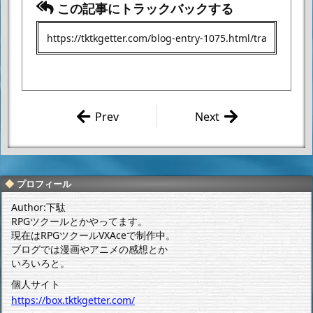
この記事にトラックバックする
Prev
Next
ローソンの艦
トレーディン
これキャンペ
グカードを十
ーンの最終結
数年ぶりに整
果。
理してみた
プロフィール
よ。その３。
Author:下駄
RPGツクールとかやってます。
現在はRPGツクールVXAceで制作中。
ブログでは漫画やアニメの感想とか
いろいろと。
個人サイト
https://box.tktkgetter.com/