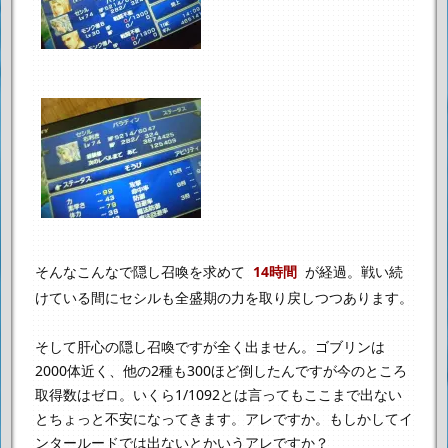
そんなこんなで隠し召喚を求めて
14時間
が経過。
戦い続
けている間にセシルも全盛期の力を取り戻しつつあります。
そして肝心の隠し召喚ですが
全く出ません。
ゴブリンは
2000体近く、他の2種も300ほど倒したんですが
今のところ
取得数はゼロ。
いくら1/1092とは言ってもここまで出ない
とちょっと不安になってきます。
アレですか。もしかしてイ
ンタールードでは出ないとかいうアレですか？