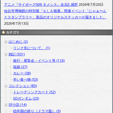
アニメ『サイボーグ009 ネメシス』全3話 感想
2026年7月20日
仙台市博物館の特別展「もしも猫展」関連イベント「にゃぁ〜ん
とスタンプラリー」賞品のオリジナルステッカーが届きました。
2026年7月13日
カテゴリ
はじめに (2)
リンク先について。 (1)
雑記 (331)
旅行・展覧会・イベント等 (116)
福袋 (27)
カレー (38)
辛い食べ物 (53)
コレクション (85)
トレーディングカード (52)
SDガンダム (23)
SF小説 (14)
幼年期の終り（ドラマ版） (3)