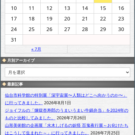
10
11
12
13
14
15
16
17
18
19
20
21
22
23
24
25
26
27
28
29
30
31
« 7月
月別アーカイブ
月
別
ア
最新記事
ー
カ
仙台市科学館の特別展「深宇宙展〜人類はどこへ向かうのか〜」
イ
に行ってきました。
2026年8月1日
ブ
ジョイフルの「煉獄杏寿郎のうまいうまい牛鍋弁当」を2024年の
ものと比較してみました。
2026年7月26日
山形美術館の企画展「水木しげるの妖怪 百鬼夜行展～お化けたち
はこうして生まれた～」に行ってきました。
2026年7月25日