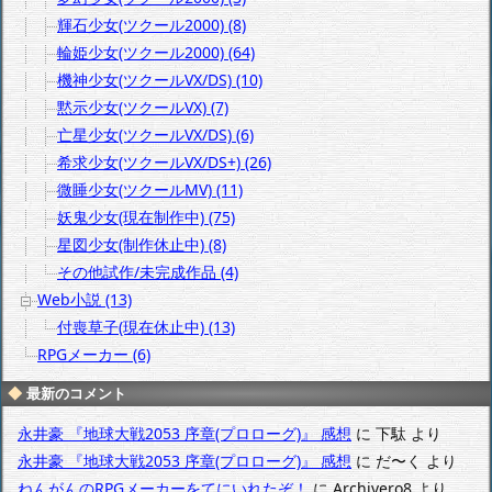
輝石少女(ツクール2000) (8)
輪姫少女(ツクール2000) (64)
機神少女(ツクールVX/DS) (10)
黙示少女(ツクールVX) (7)
亡星少女(ツクールVX/DS) (6)
希求少女(ツクールVX/DS+) (26)
微睡少女(ツクールMV) (11)
妖鬼少女(現在制作中) (75)
星図少女(制作休止中) (8)
その他試作/未完成作品 (4)
Web小説 (13)
付喪草子(現在休止中) (13)
RPGメーカー (6)
最新のコメント
永井豪 『地球大戦2053 序章(プロローグ)』 感想
に
下駄
より
永井豪 『地球大戦2053 序章(プロローグ)』 感想
に
だ〜く
より
ねんがんのRPGメーカーをてにいれたぞ！
に
Archivero8
より