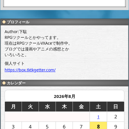
WEB漫画 「0
PSP版 ファ
09 VS デビル
イナルファン
マン BREAKD
タジー4 Inte
OWN 第1
rlude 攻略日
プロフィール
話」 感想
記 3日目
Author:下駄
RPGツクールとかやってます。
現在はRPGツクールVXAceで制作中。
ブログでは漫画やアニメの感想とか
いろいろと。
個人サイト
https://box.tktkgetter.com/
カレンダー
2026年8月
月
火
水
木
金
土
日
2
1
3
4
5
6
7
8
9