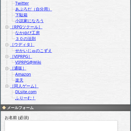
Twitter
あぷろだ（自分用）
下駄箱
小説家になろう
［RPGツクール］
なかゆび工房
３０の法則
［ウディタ］
せかいじゅのこずえ
［VIPRPG］
VIPRPG@Wiki
［通販］
Amazon
楽天
［同人ゲーム］
DLsite.com
ふりーむ！
メールフォーム
お名前 (必須)