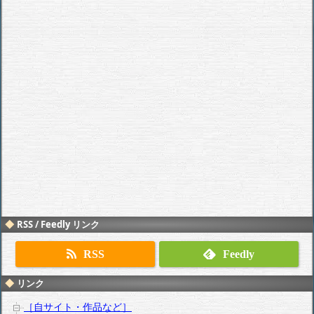
RSS / Feedly リンク
RSS
Feedly
リンク
［自サイト・作品など］