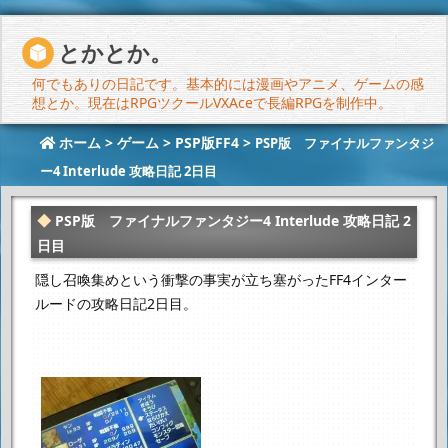
とかとか。
何でもありの日記です。基本的には漫画やアニメ、ゲームの感
想とか。現在はRPGツクールVXAceで長編RPGを制作中。
ホーム
>
ゲーム
>
PSP版FF4
>
PSP版 ファイナルファンタジ
ー4 Interlude 攻略日記 2日目
PSP版 ファイナルファンタジー4 Interlude 攻略日記 2
日目
隠し召喚集めという衝撃の事実が立ち塞がった
FF4インター
ルードの攻略日記2日目。