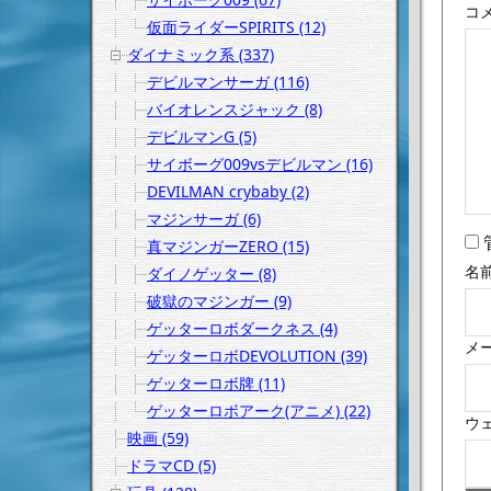
コ
仮面ライダーSPIRITS (12)
ダイナミック系 (337)
デビルマンサーガ (116)
バイオレンスジャック (8)
デビルマンG (5)
サイボーグ009vsデビルマン (16)
DEVILMAN crybaby (2)
マジンサーガ (6)
真マジンガーZERO (15)
名
ダイノゲッター (8)
破獄のマジンガー (9)
ゲッターロボダークネス (4)
メ
ゲッターロボDEVOLUTION (39)
ゲッターロボ牌 (11)
ゲッターロボアーク(アニメ) (22)
ウ
映画 (59)
ドラマCD (5)