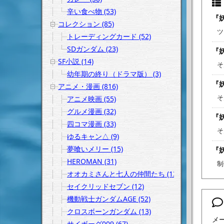
辛い食べ物 (53)
『
コレクション (85)
ツ
トレーディングカード (52)
SDガンダム (23)
『
SF小説 (14)
そ
幼年期の終り（ドラマ版） (3)
『
アニメ・漫画 (816)
そ
アニメ映画 (55)
グルメ漫画 (32)
『
四コマ漫画 (33)
そ
ゆるキャン△ (9)
夢喰いメリー (15)
『妖
HEROMAN (31)
制
オオカミさんと七人の仲間たち (13)
セイクリッドセブン (12)
機動戦士ガンダムAGE (52)
クロスボーンガンダム (13)
メ
サイボーグ009 (67)