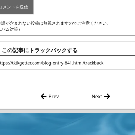
本語が含まれない投稿は無視されますのでご注意ください。
スパム対策）
この記事にトラックバックする
Prev
Next
『妖鬼少女』 制作日誌 その4
永井豪 「デビルマンサ
4 ～データベース作成～