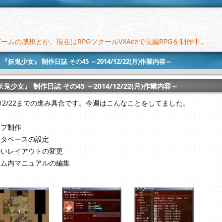
ムの感想とか。現在はRPGツクールVXAceで長編RPGを制作中。
>
『妖鬼少女』 制作日誌 その45 ～2014/12/22(月)作業内容～
妖鬼少女』 制作日誌 その45 ～2014/12/22(月)作業内容～
4/12/22までの進み具合です。今週はこんなことをしてました。
ップ制作
ータベースの設定
かいレイアウトの変更
ーム内マニュアルの編集