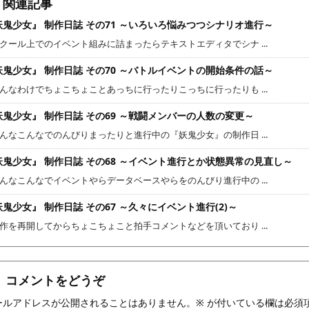
関連記事
妖鬼少女』 制作日誌 その71 ～いろいろ悩みつつシナリオ進行～
クール上でのイベント組みに詰まったらテキストエディタでシナ ...
妖鬼少女』 制作日誌 その70 ～バトルイベントの開始条件の話～
んなわけでちょこちょことあっちに行ったりこっちに行ったりも ...
妖鬼少女』 制作日誌 その69 ～戦闘メンバーの人数の変更～
んなこんなでのんびりまったりと進行中の『妖鬼少女』の制作日 ...
妖鬼少女』 制作日誌 その68 ～イベント進行とか状態異常の見直し～
んなこんなでイベントやらデータベースやらをのんびり進行中の ...
鬼少女』 制作日誌 その67 ～久々にイベント進行(2)～
作を再開してからちょこちょこと拍手コメントなどを頂いており ...
コメントをどうぞ
ールアドレスが公開されることはありません。
※
が付いている欄は必須