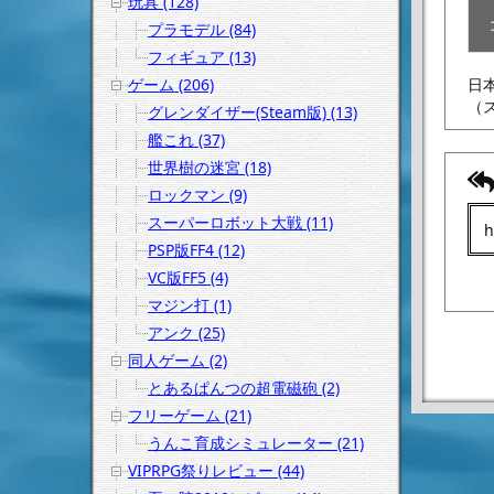
玩具 (128)
プラモデル (84)
フィギュア (13)
日
ゲーム (206)
（
グレンダイザー(Steam版) (13)
艦これ (37)
世界樹の迷宮 (18)
ロックマン (9)
スーパーロボット大戦 (11)
PSP版FF4 (12)
VC版FF5 (4)
マジン打 (1)
アンク (25)
同人ゲーム (2)
とあるぱんつの超電磁砲 (2)
フリーゲーム (21)
うんこ育成シミュレーター (21)
VIPRPG祭りレビュー (44)