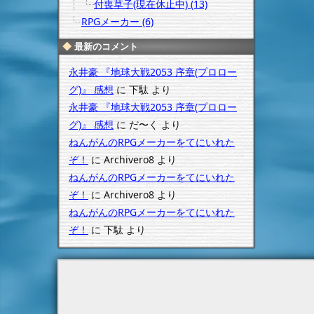
付喪草子(現在休止中) (13)
RPGメーカー (6)
最新のコメント
永井豪 『地球大戦2053 序章(プロロー
グ)』 感想
に
下駄
より
永井豪 『地球大戦2053 序章(プロロー
グ)』 感想
に
だ〜く
より
ねんがんのRPGメーカーをてにいれた
ぞ！
に
Archivero8
より
ねんがんのRPGメーカーをてにいれた
ぞ！
に
Archivero8
より
ねんがんのRPGメーカーをてにいれた
ぞ！
に
下駄
より