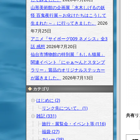
山形美術館の企画展「水木しげるの妖
怪 百鬼夜行展～お化けたちはこうして
生まれた～」に行ってきました。
2026
年7月25日
アニメ『サイボーグ009 ネメシス』全3
話 感想
2026年7月20日
仙台市博物館の特別展「もしも猫展」
関連イベント「にゃぁ〜んとスタンプ
ラリー」賞品のオリジナルステッカー
が届きました。
2026年7月13日
カテゴリ
はじめに (2)
リンク先について。 (1)
共有リ
雑記 (331)
旅行・展覧会・イベント等 (116)
福袋 (27)
カレー (38)