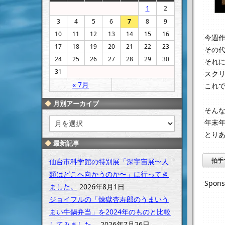
1
2
3
4
5
6
7
8
9
10
11
12
13
14
15
16
今週
17
18
19
20
21
22
23
その
24
25
26
27
28
29
30
それ
31
スク
« 7月
これ
月別アーカイブ
そんな
月
年末
別
とり
ア
最新記事
ー
カ
仙台市科学館の特別展「深宇宙展〜人
拍手
イ
類はどこへ向かうのか〜」に行ってき
ブ
Spons
ました。
2026年8月1日
ジョイフルの「煉獄杏寿郎のうまいう
まい牛鍋弁当」を2024年のものと比較
してみました。
2026年7月26日