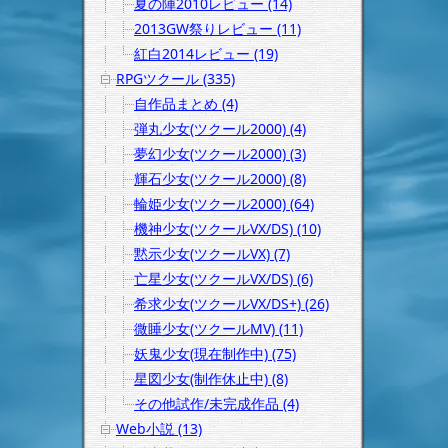
夏の陣2010レビュー (14)
2013GW祭りレビュー (11)
紅白2014レビュー (19)
RPGツクール (335)
自作品まとめ (4)
弾丸少女(ツクール2000) (4)
夢幻少女(ツクール2000) (3)
輝石少女(ツクール2000) (8)
輪姫少女(ツクール2000) (64)
機神少女(ツクールVX/DS) (10)
黙示少女(ツクールVX) (7)
亡星少女(ツクールVX/DS) (6)
希求少女(ツクールVX/DS+) (26)
微睡少女(ツクールMV) (11)
妖鬼少女(現在制作中) (75)
星図少女(制作休止中) (8)
その他試作/未完成作品 (4)
Web小説 (13)