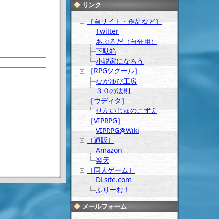
リンク
［自サイト・作品など］
Twitter
あぷろだ（自分用）
下駄箱
小説家になろう
［RPGツクール］
なかゆび工房
３０の法則
［ウディタ］
せかいじゅのこずえ
［VIPRPG］
VIPRPG@Wiki
［通販］
Amazon
楽天
［同人ゲーム］
ーガ 第1
DLsite.com
話 感想」
ふりーむ！
メールフォーム