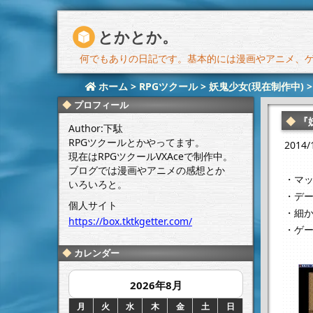
とかとか。
何でもありの日記です。基本的には漫画やアニメ、ゲー
ホーム
>
RPGツクール
>
妖鬼少女(現在制作中)
プロフィール
『
Author:下駄
RPGツクールとかやってます。
201
現在はRPGツクールVXAceで制作中。
ブログでは漫画やアニメの感想とか
・マ
いろいろと。
・デ
個人サイト
・細
https://box.tktkgetter.com/
・ゲ
カレンダー
2026年8月
月
火
水
木
金
土
日