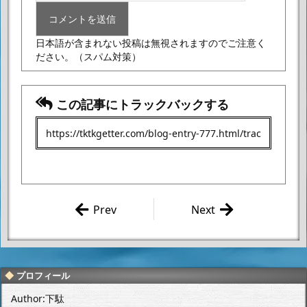
日本語が含まれない投稿は無視されますのでご注意く
ださい。
（スパム対策）
この記事にトラックバックする
Prev
Next
セブンプレミ
ビーフカレー
アムの「蒙古
LEE 辛さ×40
タンメン中本
倍（イオン限
北極ラーメ
定品）を食べ
プロフィール
ン」を食べてみる。
てみる。
Author:下駄