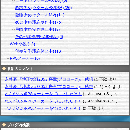
亡星少女(ツクールVX/DS) (6)
希求少女(ツクールVX/DS+) (26)
微睡少女(ツクールMV) (11)
妖鬼少女(現在制作中) (75)
星図少女(制作休止中) (8)
その他試作/未完成作品 (4)
Web小説 (13)
付喪草子(現在休止中) (13)
RPGメーカー (6)
最新のコメント
永井豪 『地球大戦2053 序章(プロローグ)』 感想
に
下駄
より
永井豪 『地球大戦2053 序章(プロローグ)』 感想
に
だ〜く
より
ねんがんのRPGメーカーをてにいれたぞ！
に
Archivero8
より
ねんがんのRPGメーカーをてにいれたぞ！
に
Archivero8
より
ねんがんのRPGメーカーをてにいれたぞ！
に
下駄
より
ブログ内検索