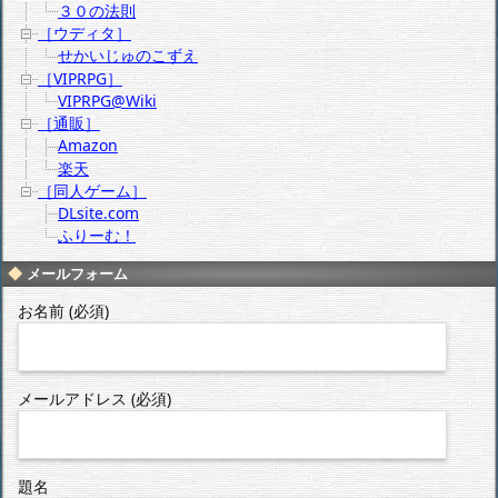
３０の法則
［ウディタ］
せかいじゅのこずえ
［VIPRPG］
VIPRPG@Wiki
［通販］
Amazon
楽天
［同人ゲーム］
DLsite.com
ふりーむ！
メールフォーム
お名前 (必須)
メールアドレス (必須)
題名