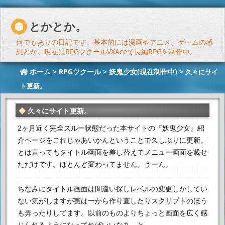
とかとか。
何でもありの日記です。基本的には漫画やアニメ、ゲームの感
想とか。現在はRPGツクールVXAceで長編RPGを制作中。
ホーム
>
RPGツクール
>
妖鬼少女(現在制作中)
>
久々にサイ
ト更新。
久々にサイト更新。
2ヶ月近く完全スルー状態だった本サイトの『妖鬼少女』紹
介ページを
これじゃあいかんということで久しぶりに更新。
とは言ってもタイトル画面を差し替えてメニュー画面を載せ
ただけです。
ほとんど変わってません。うーん。
ちなみにタイトル画面は間違い探しレベルの変更しかしてい
ない気がしますが
実は一から作り直したりスクリプトのほう
も弄ったりしてます。
以前のものよりちょっと画面を広く感
じられるようになってればいいなあ、と。