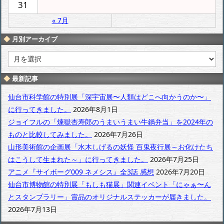
31
« 7月
月別アーカイブ
月
別
ア
最新記事
ー
カ
仙台市科学館の特別展「深宇宙展〜人類はどこへ向かうのか〜」
イ
に行ってきました。
2026年8月1日
ブ
ジョイフルの「煉獄杏寿郎のうまいうまい牛鍋弁当」を2024年の
ものと比較してみました。
2026年7月26日
山形美術館の企画展「水木しげるの妖怪 百鬼夜行展～お化けたち
はこうして生まれた～」に行ってきました。
2026年7月25日
アニメ『サイボーグ009 ネメシス』全3話 感想
2026年7月20日
仙台市博物館の特別展「もしも猫展」関連イベント「にゃぁ〜ん
とスタンプラリー」賞品のオリジナルステッカーが届きました。
2026年7月13日