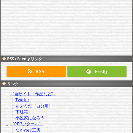
RSS / Feedly リンク
RSS
Feedly
リンク
［自サイト・作品など］
Twitter
あぷろだ（自分用）
下駄箱
小説家になろう
［RPGツクール］
なかゆび工房