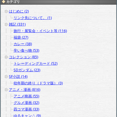
カテゴリ
はじめに (2)
リンク先について。 (1)
雑記 (331)
旅行・展覧会・イベント等 (116)
福袋 (27)
カレー (38)
辛い食べ物 (53)
コレクション (85)
トレーディングカード (52)
SDガンダム (23)
SF小説 (14)
幼年期の終り（ドラマ版） (3)
アニメ・漫画 (816)
アニメ映画 (55)
グルメ漫画 (32)
四コマ漫画 (33)
ゆるキャン△ (9)