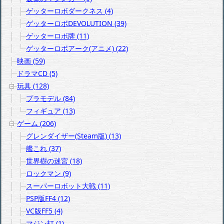
ゲッターロボダークネス (4)
ゲッターロボDEVOLUTION (39)
ゲッターロボ牌 (11)
ゲッターロボアーク(アニメ) (22)
映画 (59)
ドラマCD (5)
玩具 (128)
プラモデル (84)
フィギュア (13)
ゲーム (206)
グレンダイザー(Steam版) (13)
艦これ (37)
世界樹の迷宮 (18)
ロックマン (9)
スーパーロボット大戦 (11)
PSP版FF4 (12)
VC版FF5 (4)
マジン打 (1)