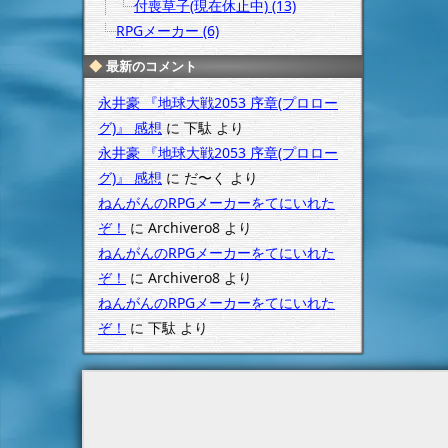
付喪草子(現在休止中) (13)
RPGメーカー (6)
最新のコメント
永井豪 『地球大戦2053 序章(プロロー
グ)』 感想
に
下駄
より
永井豪 『地球大戦2053 序章(プロロー
グ)』 感想
に
だ〜く
より
ねんがんのRPGメーカーをてにいれた
ぞ！
に
Archivero8
より
ねんがんのRPGメーカーをてにいれた
ぞ！
に
Archivero8
より
ねんがんのRPGメーカーをてにいれた
ぞ！
に
下駄
より