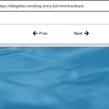
Prev
Next
VIPRPG 2013GW祭り 作品
永井豪/高遠るい 「デビ
感想 その１０