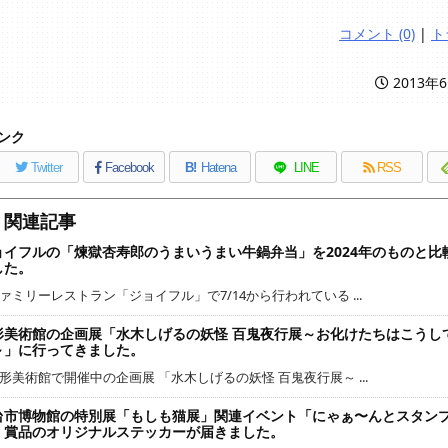
コメント (0)
|
ト
2013年
ンク
Twitter
Facebook
B!
Hatena
LINE
RSS
関連記事
ョイフルの「煉獄杏寿郎のうまいうまい牛鍋弁当」を2024年のものと比
した。
ァミリーレストラン「ジョイフル」で7/14から行われている ...
形美術館の企画展「水木しげるの妖怪 百鬼夜行展～お化けたちはこうし
～」に行ってきました。
形美術館で開催中の企画展 「水木しげるの妖怪 百鬼夜行展～ ...
台市博物館の特別展「もしも猫展」関連イベント「にゃぁ〜んとスタン
」賞品のオリジナルステッカーが届きました。