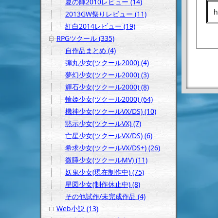
夏の陣2010レビュー (14)
2013GW祭りレビュー (11)
紅白2014レビュー (19)
RPGツクール (335)
自作品まとめ (4)
弾丸少女(ツクール2000) (4)
夢幻少女(ツクール2000) (3)
輝石少女(ツクール2000) (8)
輪姫少女(ツクール2000) (64)
機神少女(ツクールVX/DS) (10)
黙示少女(ツクールVX) (7)
亡星少女(ツクールVX/DS) (6)
希求少女(ツクールVX/DS+) (26)
微睡少女(ツクールMV) (11)
妖鬼少女(現在制作中) (75)
星図少女(制作休止中) (8)
その他試作/未完成作品 (4)
Web小説 (13)