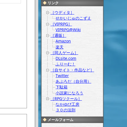
リンク
［ウディタ］
せかいじゅのこずえ
［VIPRPG］
VIPRPG@Wiki
［通販］
Amazon
楽天
［同人ゲーム］
DLsite.com
ふりーむ！
［自サイト・作品など］
Twitter
あぷろだ（自分用）
下駄箱
小説家になろう
［RPGツクール］
なかゆび工房
３０の法則
メールフォーム