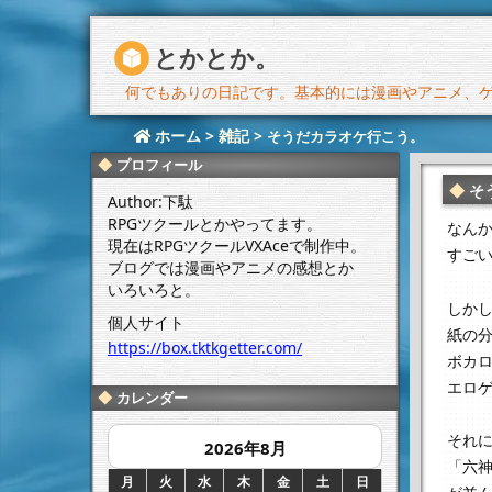
とかとか。
何でもありの日記です。基本的には漫画やアニメ、ゲー
ホーム
>
雑記
>
そうだカラオケ行こう。
プロフィール
そ
Author:下駄
RPGツクールとかやってます。
なん
現在はRPGツクールVXAceで制作中。
すごい
ブログでは漫画やアニメの感想とか
いろいろと。
しか
個人サイト
紙の
https://box.tktkgetter.com/
ボカ
エロ
カレンダー
それ
2026年8月
「六
月
火
水
木
金
土
日