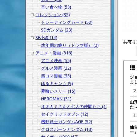
辛い食べ物 (53)
コレクション (85)
トレーディングカード (52)
SDガンダム (23)
SF小説 (14)
共有リ
幼年期の終り（ドラマ版） (3)
アニメ・漫画 (816)
アニメ映画 (55)
グルメ漫画 (32)
四コマ漫画 (33)
ジ
ま
ゆるキャン△ (9)
フ
夢喰いメリー (15)
HEROMAN (31)
山
オオカミさんと七人の仲間たち (13)
た
セイクリッドセブン (12)
山
機動戦士ガンダムAGE (52)
仙
クロスボーンガンダム (13)
ー
サイボーグ009 (67)