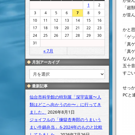
が並
1
2
「超
3
4
5
6
7
8
9
が並
10
11
12
13
14
15
16
17
18
19
20
21
22
23
かと
24
25
26
27
28
29
30
「ゲ
31
「真ゲ
« 7月
「真
なん
月別アーカイブ
五十
月
すご
別
ア
最新記事
せっか
ー
PCと
カ
仙台市科学館の特別展「深宇宙展〜人
イ
類はどこへ向かうのか〜」に行ってき
ブ
ました。
2026年8月1日
ジョイフルの「煉獄杏寿郎のうまいう
まい牛鍋弁当」を2024年のものと比較
してみました。
2026年7月26日