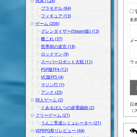
玩具 (128)
プラモデル (84)
フィギュア (13)
名
ゲーム (206)
グレンダイザー(Steam版) (13)
艦これ (37)
メ
世界樹の迷宮 (18)
ロックマン (9)
スーパーロボット大戦 (11)
ウ
PSP版FF4 (12)
VC版FF5 (4)
マジン打 (1)
アンク (25)
同人ゲーム (2)
日
とあるぱんつの超電磁砲 (2)
（
フリーゲーム (21)
うんこ育成シミュレーター (21)
VIPRPG祭りレビュー (44)