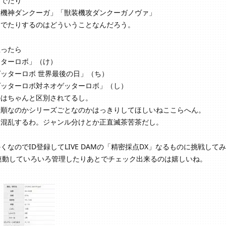
んでたり
獣機神ダンクーガ」「獣装機攻ダンクーガノヴァ」
んでたりするのはどういうことなんだろう。
思ったら
ッターロボ」（け）
ッターロボ 世界最後の日」（ち）
ゲッターロボ対ネオゲッターロボ」（し）
かはちゃんと区別されてるし。
音順なのかシリーズごとなのかはっきりしてほしいねここらへん。
い混乱するわ。ジャンル分けとか正直滅茶苦茶だし。
くなのでID登録してLIVE DAMの「精密採点DX」なるものに挑戦して
連動していろいろ管理したりあとでチェック出来るのは嬉しいね。