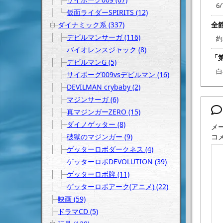
6
仮面ライダーSPIRITS (12)
ダイナミック系 (337)
全
デビルマンサーガ (116)
約
バイオレンスジャック (8)
「
デビルマンG (5)
白
サイボーグ009vsデビルマン (16)
DEVILMAN crybaby (2)
マジンサーガ (6)
真マジンガーZERO (15)
ダイノゲッター (8)
メ
破獄のマジンガー (9)
コ
ゲッターロボダークネス (4)
ゲッターロボDEVOLUTION (39)
ゲッターロボ牌 (11)
ゲッターロボアーク(アニメ) (22)
映画 (59)
ドラマCD (5)