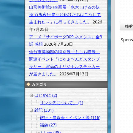
山形美術館の企画展「水木しげるの妖
怪 百鬼夜行展～お化けたちはこうして
生まれた～」に行ってきました。
2026
拍手
年7月25日
アニメ『サイボーグ009 ネメシス』全3
Spons
話 感想
2026年7月20日
仙台市博物館の特別展「もしも猫展」
関連イベント「にゃぁ〜んとスタンプ
ラリー」賞品のオリジナルステッカー
が届きました。
2026年7月13日
カテゴリ
はじめに (2)
リンク先について。 (1)
雑記 (331)
旅行・展覧会・イベント等 (116)
福袋 (27)
カレー (38)