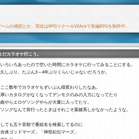
ムの感想とか。現在はRPGツクールVXAceで長編RPGを制作中。
うだカラオケ行こう。
かいろいろあったので空いた時間にカラオケに行ってみることにする。
久しぶり。たぶん3～4年ぶりくらいじゃないだろうか。
しここ数年でカラオケもずいぶん様変わりしたなあ。
分厚いカタログがなくなってデンモクのみの入力になってたり
ロ曲やらエロゲソングやらが大量に入ってたり。
ゲソングなんて前行ったときはそれこそ葉鍵系しかなかったような。
にしても五十音順で番組名を検索してるのに
神合体ゴッドマーズ」「神世紀伝マーズ」