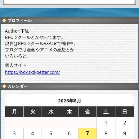
こっそり(VX/
DS)になって
たり。
プロフィール
Author:下駄
RPGツクールとかやってます。
現在はRPGツクールVXAceで制作中。
ブログでは漫画やアニメの感想とか
いろいろと。
個人サイト
https://box.tktkgetter.com/
カレンダー
2026年8月
月
火
水
木
金
土
日
2
1
3
4
5
6
7
8
9