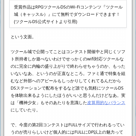
受賞作品はRPGツクールDSのWi-Fiコンテンツ
『ツクール
城（キャッスル）』にて無料でダウンロードできます！
(ツクールDS公式サイトより引用)
という文面。
ツクール城で公開ってことはコンテスト開催中と同じくソフ
ト所持者しか遊べないわけで
せっかくのwifi対応ツクールな
のに完全に内輪の盛り上がりで終わらせちゃうのか、
もった
いないなあ、というのが正直なところ。
ファミ通で特集を組
むなど外部へのアピールもしっかりしてくれてるんだから
DSステーションで配布をするなど
誰でも気軽にツクールDS
を体験出来るようにしたほうがいいと思うんだけどなあ。
実
は「機神少女」もそのあたりを意識した
皮算用的なバランス
にしていたり。
で、今度の第2回コンテストはFULLサイズで行われるってい
うのが売りらしいけど
個人的にはFULLにDP以上の魅力って