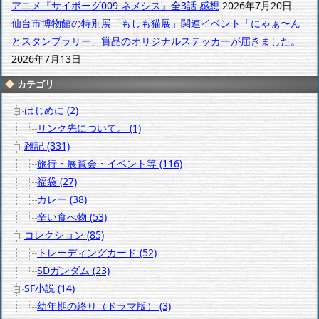
アニメ『サイボーグ009 ネメシス』全3話 感想
2026年7月20日
仙台市博物館の特別展「もしも猫展」関連イベント「にゃぁ〜ん
とスタンプラリー」賞品のオリジナルステッカーが届きました。
2026年7月13日
カテゴリ
はじめに (2)
リンク先について。 (1)
雑記 (331)
旅行・展覧会・イベント等 (116)
福袋 (27)
カレー (38)
辛い食べ物 (53)
コレクション (85)
トレーディングカード (52)
SDガンダム (23)
SF小説 (14)
幼年期の終り（ドラマ版） (3)