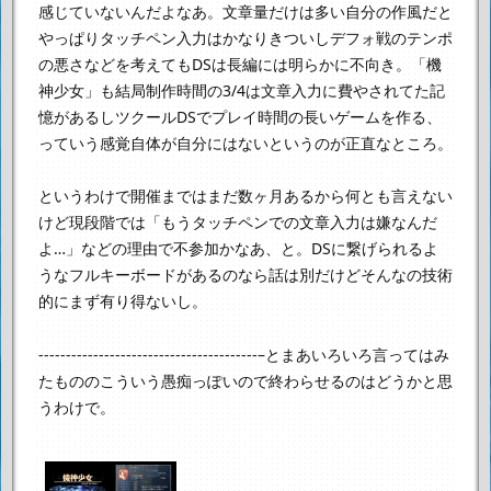
感じていないんだよなあ。
文章量だけは多い自分の作風だと
やっぱりタッチペン入力はかなりきついし
デフォ戦のテンポ
の悪さなどを考えてもDSは長編には明らかに不向き。
「機
神少女」も結局制作時間の3/4は文章入力に費やされてた記
憶があるし
ツクールDSでプレイ時間の長いゲームを作る、
っていう感覚自体が
自分にはないというのが正直なところ。
というわけで開催まではまだ数ヶ月あるから何とも言えない
けど
現段階では「もうタッチペンでの文章入力は嫌なんだ
よ…」などの理由で不参加かなあ、と。
DSに繋げられるよ
うなフルキーボードがあるのなら話は別だけど
そんなの技術
的にまず有り得ないし。
----------------------------------------–
とまあいろいろ言ってはみ
たものの
こういう愚痴っぽいので終わらせるのはどうかと思
うわけで。