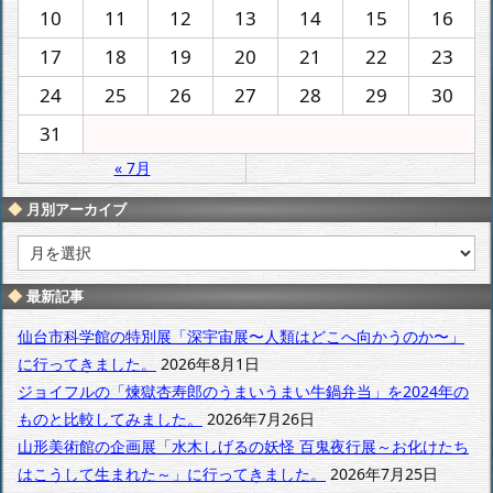
10
11
12
13
14
15
16
17
18
19
20
21
22
23
24
25
26
27
28
29
30
31
« 7月
月別アーカイブ
月
別
ア
最新記事
ー
カ
仙台市科学館の特別展「深宇宙展〜人類はどこへ向かうのか〜」
イ
に行ってきました。
2026年8月1日
ブ
ジョイフルの「煉獄杏寿郎のうまいうまい牛鍋弁当」を2024年の
ものと比較してみました。
2026年7月26日
山形美術館の企画展「水木しげるの妖怪 百鬼夜行展～お化けたち
はこうして生まれた～」に行ってきました。
2026年7月25日