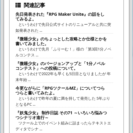
関連記事
先日発表された『RPG Maker Unite』の話をし
てみるよ。
というわけで先日公式サイトのリニューアルと共に突
如発表された ...
『微睡少女』のちょっとした攻略とか仕様とかを
書いてみました。
というわけで先月「ふりーむ！」様の「第3回1分ノベ
ルコンテス ...
『微睡少女』のバージョンアップと「1分ノベル
コンテスト」への投稿について。
というわけで2022年も早くも5日目となりましたが 年
末年始 ...
今更ながらに「RPGツクールMZ」についてつら
つらと書いてみたよ。
というわけで昨年の夏に満を持して発売した 5年ぶり
となるPC ...
『妖鬼少女』 制作日誌 その71 ～いろいろ悩みつ
つシナリオ進行～
ツクール上でのイベント組みに詰まったらテキストエ
ディタでシナ ...