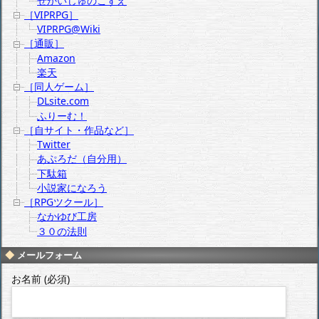
せかいじゅのこずえ
［VIPRPG］
VIPRPG@Wiki
［通販］
Amazon
楽天
［同人ゲーム］
DLsite.com
ふりーむ！
［自サイト・作品など］
Twitter
あぷろだ（自分用）
下駄箱
小説家になろう
［RPGツクール］
なかゆび工房
３０の法則
メールフォーム
お名前 (必須)