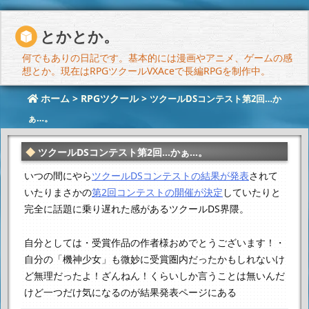
とかとか。
何でもありの日記です。基本的には漫画やアニメ、ゲームの感
想とか。現在はRPGツクールVXAceで長編RPGを制作中。
ホーム
>
RPGツクール
>
ツクールDSコンテスト第2回…か
ぁ…。
ツクールDSコンテスト第2回…かぁ…。
いつの間にやら
ツクールDSコンテストの結果が発表
されて
いたり
まさかの
第2回コンテストの開催が決定
していたりと
完全に話題に乗り遅れた感があるツクールDS界隈。
自分としては
・受賞作品の作者様おめでとうございます！
・
自分の「機神少女」も微妙に受賞圏内だったかもしれないけ
ど無理だったよ！ざんねん！
くらいしか言うことは無いんだ
けど
一つだけ気になるのが結果発表ページにある