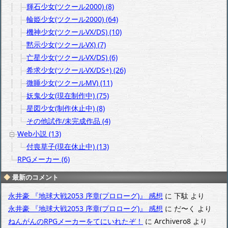
輝石少女(ツクール2000) (8)
輪姫少女(ツクール2000) (64)
機神少女(ツクールVX/DS) (10)
黙示少女(ツクールVX) (7)
亡星少女(ツクールVX/DS) (6)
希求少女(ツクールVX/DS+) (26)
微睡少女(ツクールMV) (11)
妖鬼少女(現在制作中) (75)
星図少女(制作休止中) (8)
その他試作/未完成作品 (4)
Web小説 (13)
付喪草子(現在休止中) (13)
RPGメーカー (6)
最新のコメント
永井豪 『地球大戦2053 序章(プロローグ)』 感想
に
下駄
より
永井豪 『地球大戦2053 序章(プロローグ)』 感想
に
だ〜く
より
ねんがんのRPGメーカーをてにいれたぞ！
に
Archivero8
より