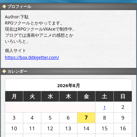
ボ牌」 第3話
感想
プロフィール
感想
Author:下駄
RPGツクールとかやってます。
現在はRPGツクールVXAceで制作中。
ブログでは漫画やアニメの感想とか
いろいろと。
個人サイト
https://box.tktkgetter.com/
カレンダー
2026年8月
月
火
水
木
金
土
日
2
1
3
4
5
6
7
8
9
10
11
12
13
14
15
16