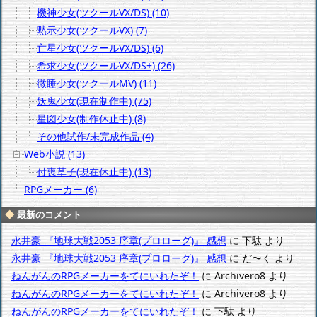
機神少女(ツクールVX/DS) (10)
黙示少女(ツクールVX) (7)
亡星少女(ツクールVX/DS) (6)
希求少女(ツクールVX/DS+) (26)
微睡少女(ツクールMV) (11)
妖鬼少女(現在制作中) (75)
星図少女(制作休止中) (8)
その他試作/未完成作品 (4)
Web小説 (13)
付喪草子(現在休止中) (13)
RPGメーカー (6)
最新のコメント
永井豪 『地球大戦2053 序章(プロローグ)』 感想
に
下駄
より
永井豪 『地球大戦2053 序章(プロローグ)』 感想
に
だ〜く
より
ねんがんのRPGメーカーをてにいれたぞ！
に
Archivero8
より
ねんがんのRPGメーカーをてにいれたぞ！
に
Archivero8
より
ねんがんのRPGメーカーをてにいれたぞ！
に
下駄
より