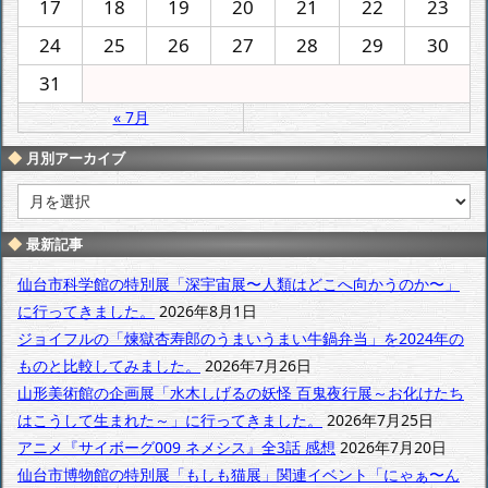
17
18
19
20
21
22
23
24
25
26
27
28
29
30
31
« 7月
月別アーカイブ
月
別
ア
最新記事
ー
カ
仙台市科学館の特別展「深宇宙展〜人類はどこへ向かうのか〜」
イ
に行ってきました。
2026年8月1日
ブ
ジョイフルの「煉獄杏寿郎のうまいうまい牛鍋弁当」を2024年の
ものと比較してみました。
2026年7月26日
山形美術館の企画展「水木しげるの妖怪 百鬼夜行展～お化けたち
はこうして生まれた～」に行ってきました。
2026年7月25日
アニメ『サイボーグ009 ネメシス』全3話 感想
2026年7月20日
仙台市博物館の特別展「もしも猫展」関連イベント「にゃぁ〜ん