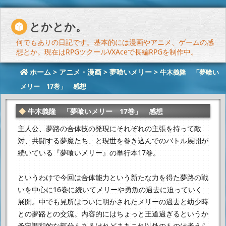
とかとか。
何でもありの日記です。基本的には漫画やアニメ、ゲームの感
想とか。現在はRPGツクールVXAceで長編RPGを制作中。
ホーム
>
アニメ・漫画
>
夢喰いメリー
>
牛木義隆 「夢喰い
メリー 17巻」 感想
牛木義隆 「夢喰いメリー 17巻」 感想
主人公、夢路の合体技の発現に
それぞれの主張を持って敵
対、共闘する夢魔たち、と
現世を巻き込んでのバトル展開が
続いている『夢喰いメリー』の単行本17巻。
というわけで今回は合体能力という新たな力を得た夢路の戦
いを中心に
16巻に続いてメリーや勇魚の過去に迫っていく
展開。
中でも見所はついに明かされたメリーの過去と幼少時
との夢路との交流。
内容的にはちょっと王道過ぎるというか
予定調和的な部分もあるけれど
まあこれ以外のものは考えら