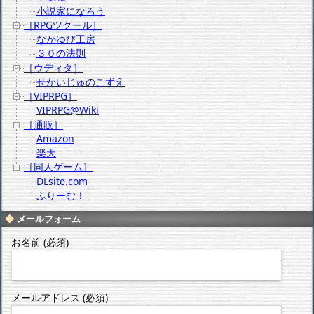
小説家になろう
［RPGツクール］
なかゆび工房
３０の法則
［ウディタ］
せかいじゅのこずえ
［VIPRPG］
VIPRPG@Wiki
［通販］
Amazon
楽天
［同人ゲーム］
DLsite.com
ふりーむ！
メールフォーム
お名前 (必須)
メールアドレス (必須)