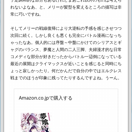
れないよなあ、と。
メリーが髪型を変えるところの描写は非
常に巧いですね。
そしてメリーの戦線復帰により大逆転の予感を感じさせつつ
次回に続く。
しかし良くも悪くも完全にバトル漫画になっち
ゃったなあ。
個人的には序盤～中盤にかけてのシリアスとギ
ャグのバランス、
夢魔と人間の二人三脚、夫婦漫才的な日常
コメディな部分が好きだったから
バトル一辺倒になっている
最近の展開は
クライマックスが近いことを感じると同時にち
ょっと寂しかったり。
何だかんだで自分の中では
エルクレス
戦までのほうが印象に残ってたりするんですよね。
うーん。
Amazon.co.jpで購入する