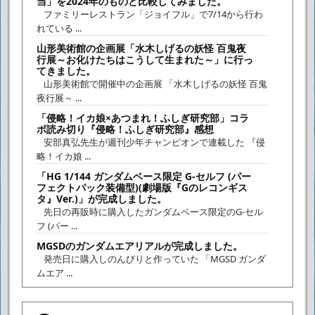
当」を2024年のものと比較してみました。
ファミリーレストラン「ジョイフル」で7/14から行わ
れている ...
山形美術館の企画展「水木しげるの妖怪 百鬼夜
行展～お化けたちはこうして生まれた～」に行っ
てきました。
山形美術館で開催中の企画展 「水木しげるの妖怪 百鬼
夜行展～ ...
「侵略！イカ娘×あつまれ！ふしぎ研究部」コラ
ボ読み切り『侵略！ふしぎ研究部』感想
安部真弘先生が週刊少年チャンピオンで連載した 『侵
略！イカ娘 ...
「HG 1/144 ガンダムベース限定 G-セルフ (パー
フェクトパック装備型)(劇場版『Gのレコンギス
タ』Ver.)」が完成しました。
先日の再販時に購入したガンダムベース限定のG-セル
フ (パー ...
MGSDのガンダムエアリアルが完成しました。
発売日に購入しのんびりと作っていた 「MGSD ガンダ
ムエア ...