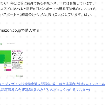
わり10年ほど前に前身である初級シスアドには合格しています。
スアドに比べると現行のITパスポートの難易度は低めらしいので
Tパスポート＋α程度のレベルだと思うことにしています。はい。
mazon.co.jpで購入する
ウェブデザイン技能検定過去問題集3級―特定非営利活動法人インター
ル認定普及協会 (FOM出版のみどりの本) (よくわかるマスター)