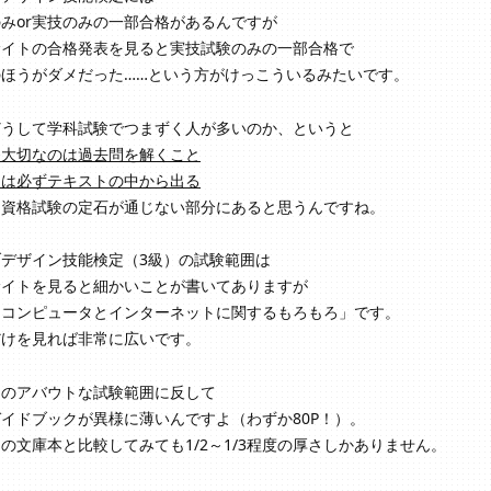
みor実技のみの一部合格があるんですが
サイトの合格発表を見ると実技試験のみの一部合格で
のほうがダメだった……という方がけっこういるみたいです。
どうして学科試験でつまずく人が多いのか、というと
番大切なのは過去問を解くこと
題は必ずテキストの中から出る
う資格試験の定石が通じない部分にあると思うんですね。
ブデザイン技能検定（3級）の試験範囲は
サイトを見ると細かいことが書いてありますが
「コンピュータとインターネットに関するもろもろ」です。
だけを見れば非常に広いです。
そのアバウトな試験範囲に反して
イドブックが異様に薄いんですよ（わずか80P！）。
の文庫本と比較してみても1/2～1/3程度の厚さしかありません。