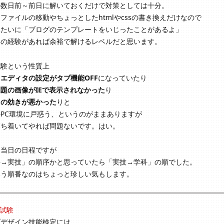
の数日前～前日に解いておくだけで対策としては十分。
ファイルの移動やちょっとしたhtmlやcssの書き換えだけなので
みたいに「ブログのテンプレートをいじったことがあるよ」
いの経験があれば余裕で解けるレベルだと思います。
試験という性質上
エディタの設定がタブ機能OFF
になっていたり
題の画像がIEで表示されなかった
り
スの効きが悪かった
りと
PC環境に戸惑う、というのがままありますが
落ち着いてやれば問題ないです。はい。
と当日の日程ですが
科→実技」の順序かと思っていたら「実技→学科」の順でした。
いう順番なのはちょっと珍しい気もします。
科試験
ブデザイン技能検定には