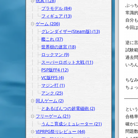
玩具 (128)
ぶっち
プラモデル (84)
常識
フィギュア (13)
自分も
ゲーム (206)
今回
グレンダイザー(Steam版) (13)
艦これ (37)
逆に
世界樹の迷宮 (18)
試験
ロックマン (9)
過去
スーパーロボット大戦 (11)
いろ
PSP版FF4 (12)
VC版FF5 (4)
ちなみ
マジン打 (1)
ちょ
アンク (25)
同人ゲーム (2)
とあるぱんつの超電磁砲 (2)
とい
フリーゲーム (21)
合格率
うんこ育成シミュレーター (21)
確か
問題数
VIPRPG祭りレビュー (44)