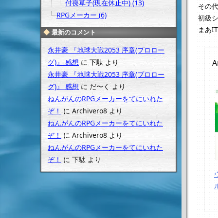
付喪草子(現在休止中) (13)
その代
RPGメーカー (6)
初級シ
まあI
最新のコメント
永井豪 『地球大戦2053 序章(プロロー
A
グ)』 感想
に
下駄
より
永井豪 『地球大戦2053 序章(プロロー
グ)』 感想
に
だ〜く
より
ねんがんのRPGメーカーをてにいれた
ぞ！
に
Archivero8
より
ねんがんのRPGメーカーをてにいれた
ぞ！
に
Archivero8
より
ねんがんのRPGメーカーをてにいれた
ぞ！
に
下駄
より