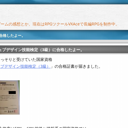
ムの感想とか。現在はRPGツクールVXAceで長編RPGを制作中。
合格したよー。
ェブデザイン技能検定（3級）に合格したよー。
こっそりと受けていた国家資格
ェブデザイン技能検定（3級）
」の合格証書が届きました。