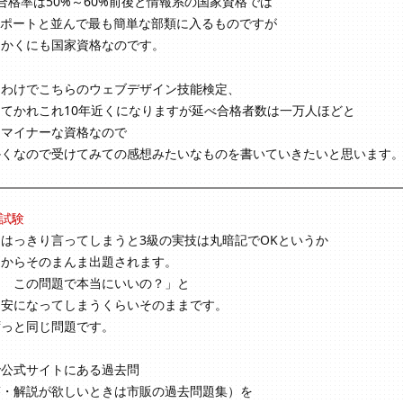
合格率は50%～60%前後と情報系の国家資格では
スポートと並んで最も簡単な部類に入るものですが
もかくにも国家資格なのです。
なわけでこちらのウェブデザイン技能検定、
てかれこれ10年近くになりますが延べ合格者数は一万人ほどと
にマイナーな資格なので
かくなので受けてみての感想みたいなものを書いていきたいと思います
技試験
はっきり言ってしまうと3級の実技は丸暗記でOKというか
問からそのまんま出題されます。
？ この問題で本当にいいの？」と
不安になってしまうくらいそのままです。
ずっと同じ問題です。
で公式サイトにある過去問
答・解説が欲しいときは市販の過去問題集）を