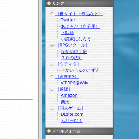
リンク
［自サイト・作品など］
Twitter
あぷろだ（自分用）
下駄箱
小説家になろう
［RPGツクール］
。
なかゆび工房
３０の法則
は
［ウディタ］
せかいじゅのこずえ
［VIPRPG］
VIPRPG@Wiki
［通販］
Amazon
楽天
［同人ゲーム］
DLsite.com
ふりーむ！
メールフォーム
。