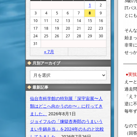
3級の
1
2
ITパ
3
4
5
6
7
8
9
とに
10
11
12
13
14
15
16
17
18
19
20
21
22
23
そん
24
25
26
27
28
29
30
始まっ
31
非常
« 7月
せっ
月別アーカイブ
月
●実
別
えーと
ア
最新記事
過去
ー
「え
カ
仙台市科学館の特別展「深宇宙展〜人
逆に
イ
類はどこへ向かうのか〜」に行ってき
ブ
毎年
ました。
2026年8月1日
ジョイフルの「煉獄杏寿郎のうまいう
なの
まい牛鍋弁当」を2024年のものと比較
（回
してみました。
2026年7月26日