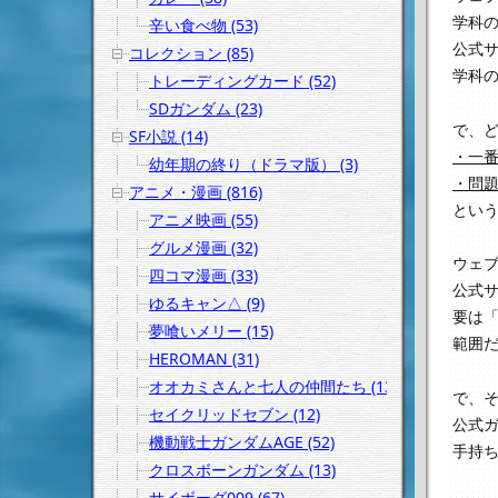
学科の
辛い食べ物 (53)
公式
コレクション (85)
学科
トレーディングカード (52)
SDガンダム (23)
で、
SF小説 (14)
・一
幼年期の終り（ドラマ版） (3)
・問
アニメ・漫画 (816)
とい
アニメ映画 (55)
グルメ漫画 (32)
ウェ
四コマ漫画 (33)
公式
ゆるキャン△ (9)
要は
夢喰いメリー (15)
範囲
HEROMAN (31)
オオカミさんと七人の仲間たち (13)
で、
セイクリッドセブン (12)
公式ガ
機動戦士ガンダムAGE (52)
手持ち
クロスボーンガンダム (13)
サイボーグ009 (67)