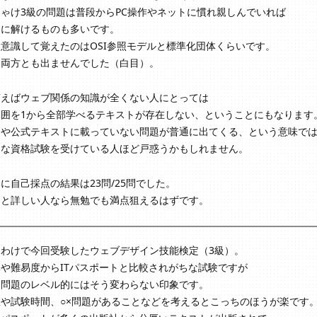
ゃけ3級の問題は普段からPC操作やネットに慣れ親しんでいれば
的に解けるものも多いです。
意識して覚えたのはOSI参照モデルと標準化団体くらいです。
は両方とも出ませんでした（白目）。
言えばウェブ関係の知識が全くない人にとっては
範囲を1から全部学べるテキストが存在しない、ということにもなります
問や公式テキストに載っていない問題が普通に出てくる、という意味で
んな資格試験を受けている人ほど戸惑うかもしれません。
に自己採点の結果は23問/25問でした。
っと詳しい人なら無勉でも満点狙えるはずです。
うわけで今回受験したウェブデザイン技能検定（3級）。
や難易度からITパスポートと比較されがちな試験ですが
に問題のレベル的にはそう変わらない印象です。
や試験時間、○×問題があることなどを考えるとこっちのほうが楽です