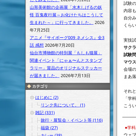
試験
山形美術館の企画展「水木しげるの妖
内容も
怪 百鬼夜行展～お化けたちはこうして
自分
生まれた～」に行ってきました。
2026
くら
年7月25日
アニメ『サイボーグ009 ネメシス』全3
実技
話 感想
2026年7月20日
サクラ
仙台市博物館の特別展「もしも猫展」
試験問
関連イベント「にゃぁ〜んとスタンプ
マウ
ラリー」賞品のオリジナルステッカー
会場の
が届きました。
2026年7月13日
まあ
カテゴリ
それ
はじめに (2)
「学
リンク先について。 (1)
こう
雑記 (331)
旅行・展覧会・イベント等 (116)
●学
福袋 (27)
ウェ
カレー (38)