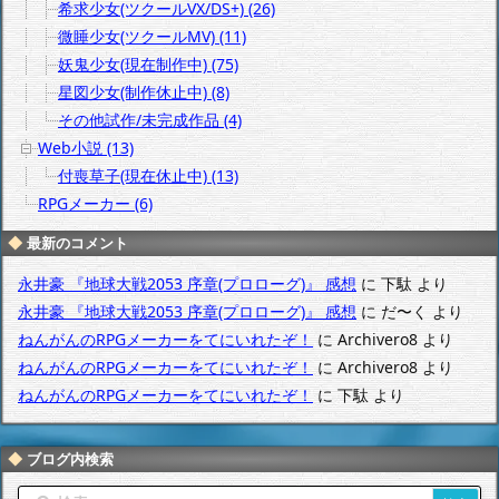
希求少女(ツクールVX/DS+) (26)
微睡少女(ツクールMV) (11)
妖鬼少女(現在制作中) (75)
星図少女(制作休止中) (8)
その他試作/未完成作品 (4)
Web小説 (13)
付喪草子(現在休止中) (13)
RPGメーカー (6)
最新のコメント
永井豪 『地球大戦2053 序章(プロローグ)』 感想
に
下駄
より
永井豪 『地球大戦2053 序章(プロローグ)』 感想
に
だ〜く
より
ねんがんのRPGメーカーをてにいれたぞ！
に
Archivero8
より
ねんがんのRPGメーカーをてにいれたぞ！
に
Archivero8
より
ねんがんのRPGメーカーをてにいれたぞ！
に
下駄
より
ブログ内検索