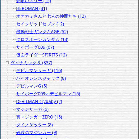
夢喰いメリー (15)
HEROMAN (31)
オオカミさんと七人の仲間たち (13)
セイクリッドセブン (12)
機動戦士ガンダムAGE (52)
クロスボーンガンダム (13)
サイボーグ009 (67)
仮面ライダーSPIRITS (12)
ダイナミック系 (337)
デビルマンサーガ (116)
バイオレンスジャック (8)
デビルマンG (5)
サイボーグ009vsデビルマン (16)
DEVILMAN crybaby (2)
マジンサーガ (6)
真マジンガーZERO (15)
ダイノゲッター (8)
破獄のマジンガー (9)