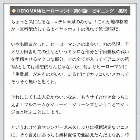
HEROMAN(ヒーローマン) 第01話 ビギニング 感想
ちょっと気になるな…
→テレ東系のみかよ！これが地域格差
か
→無料配信してるよイヤッホォ！
の流れで第1話視聴。
いやあ面白かった。
ヒーローマンとの出会い、力の発現、
ア
メリカ田舎町での生活というミクロな部分と宇宙規模の戦い
を予感させるマクロな部分。
その全てが入っててアニメの第
1話としては理想的なんじゃないか。
何よりヒーローマンに
「重量感」があるのがいい。
走るだけでカッコいいメカって
そうそう無いと思うわ。
それにしても主人公かわいいなあ。もうサイと付き合っちま
えよ！
フルネームがジョーイ・ジョーンズということでジョ
ジョと呼ぶことにしよう。
というわけで真マジンガー以来久しぶりに視聴決定なアニメ
に。
そう言えばあっちも無料配信で全話見たんだよなあ。時