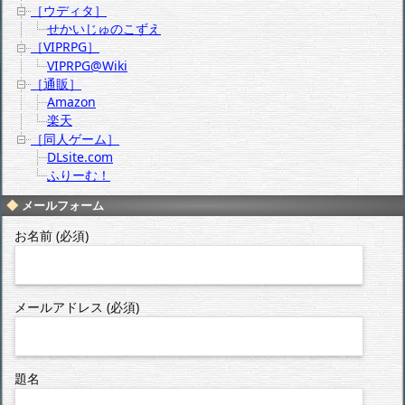
［ウディタ］
せかいじゅのこずえ
［VIPRPG］
VIPRPG@Wiki
［通販］
Amazon
楽天
［同人ゲーム］
DLsite.com
ふりーむ！
メールフォーム
お名前 (必須)
メールアドレス (必須)
題名