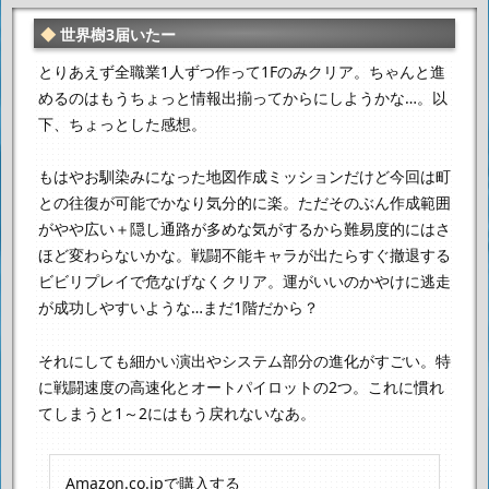
世界樹3届いたー
とりあえず全職業1人ずつ作って1Fのみクリア。
ちゃんと進
めるのはもうちょっと情報出揃ってからにしようかな…。
以
下、ちょっとした感想。
もはやお馴染みになった地図作成ミッションだけど
今回は町
との往復が可能でかなり気分的に楽。
ただそのぶん作成範囲
がやや広い＋隠し通路が多めな気がするから
難易度的にはさ
ほど変わらないかな。
戦闘不能キャラが出たらすぐ撤退する
ビビリプレイで危なげなくクリア。
運がいいのかやけに逃走
が成功しやすいような…まだ1階だから？
それにしても細かい演出やシステム部分の進化がすごい。
特
に戦闘速度の高速化とオートパイロットの2つ。
これに慣れ
てしまうと1～2にはもう戻れないなあ。
Amazon.co.jpで購入する