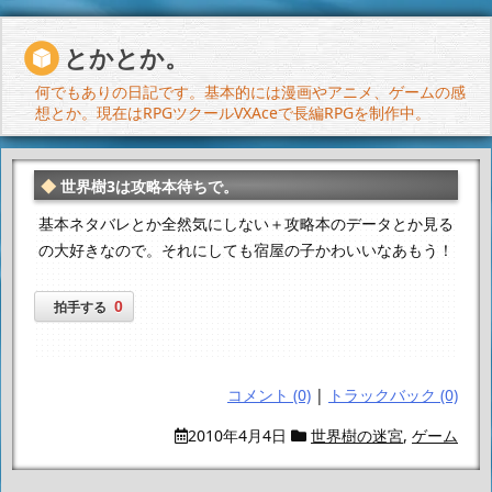
とかとか。
何でもありの日記です。基本的には漫画やアニメ、ゲームの感
想とか。現在はRPGツクールVXAceで長編RPGを制作中。
世界樹3は攻略本待ちで。
基本ネタバレとか全然気にしない＋攻略本のデータとか見る
の大好きなので。
それにしても宿屋の子かわいいなあもう！
0
拍手する
コメント (0)
|
トラックバック (0)
2010年4月4日
世界樹の迷宮
,
ゲーム