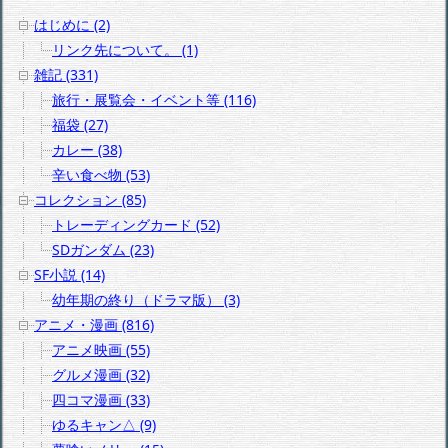
はじめに (2)
リンク先について。 (1)
雑記 (331)
旅行・展覧会・イベント等 (116)
福袋 (27)
カレー (38)
辛い食べ物 (53)
コレクション (85)
トレーディングカード (52)
SDガンダム (23)
SF小説 (14)
幼年期の終り（ドラマ版） (3)
アニメ・漫画 (816)
アニメ映画 (55)
グルメ漫画 (32)
四コマ漫画 (33)
ゆるキャン△ (9)