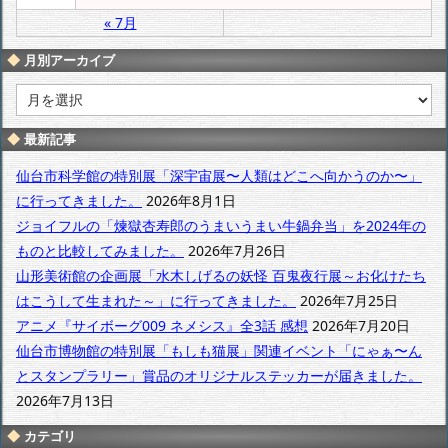
« 7月
月別アーカイブ
月
別
ア
最新記事
ー
カ
仙台市科学館の特別展「深宇宙展〜人類はどこへ向かうのか〜」
イ
に行ってきました。
2026年8月1日
ブ
ジョイフルの「煉獄杏寿郎のうまいうまい牛鍋弁当」を2024年の
ものと比較してみました。
2026年7月26日
山形美術館の企画展「水木しげるの妖怪 百鬼夜行展～お化けたち
はこうして生まれた～」に行ってきました。
2026年7月25日
アニメ『サイボーグ009 ネメシス』全3話 感想
2026年7月20日
仙台市博物館の特別展「もしも猫展」関連イベント「にゃぁ〜ん
とスタンプラリー」賞品のオリジナルステッカーが届きました。
2026年7月13日
カテゴリ