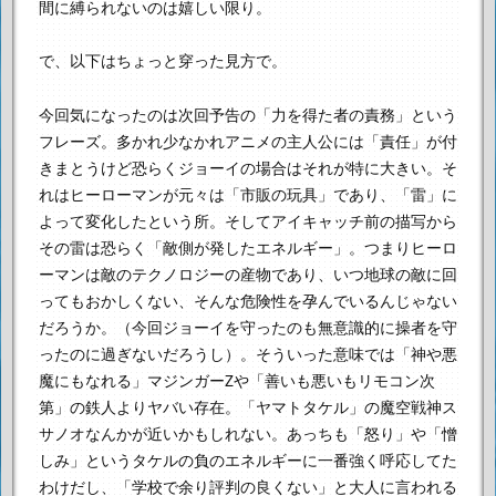
間に縛られないのは嬉しい限り。
で、以下はちょっと穿った見方で。
今回気になったのは次回予告の「力を得た者の責務」という
フレーズ。
多かれ少なかれアニメの主人公には「責任」が付
きまとうけど
恐らくジョーイの場合はそれが特に大きい。
そ
れはヒーローマンが元々は「市販の玩具」であり、「雷」に
よって変化したという所。
そしてアイキャッチ前の描写から
その雷は恐らく「敵側が発したエネルギー」。
つまりヒーロ
ーマンは敵のテクノロジーの産物であり、
いつ地球の敵に回
ってもおかしくない、そんな危険性を孕んでいるんじゃない
だろうか。
（今回ジョーイを守ったのも無意識的に操者を守
ったのに過ぎないだろうし）。
そういった意味では「神や悪
魔にもなれる」マジンガーZや
「善いも悪いもリモコン次
第」の鉄人よりヤバい存在。
「ヤマトタケル」の魔空戦神ス
サノオなんかが近いかもしれない。
あっちも「怒り」や「憎
しみ」というタケルの負のエネルギーに一番強く呼応してた
わけだし、
「学校で余り評判の良くない」と大人に言われる