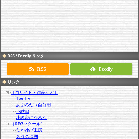
RSS / Feedly リンク
RSS
Feedly
リンク
［自サイト・作品など］
Twitter
あぷろだ（自分用）
下駄箱
小説家になろう
［RPGツクール］
なかゆび工房
３０の法則