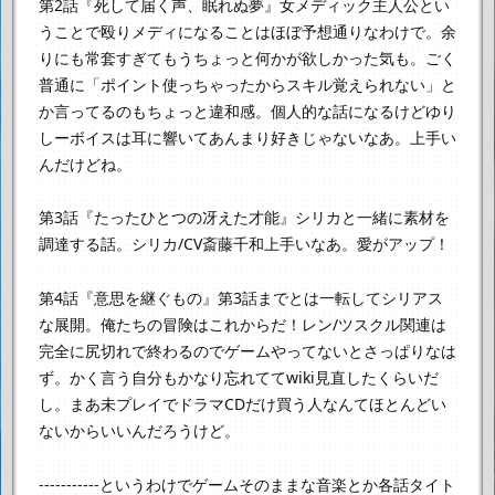
第2話『死して届く声、眠れぬ夢』
女メディック主人公とい
うことで殴りメディになることはほぼ予想通りなわけで。
余
りにも常套すぎてもうちょっと何かが欲しかった気も。
ごく
普通に「ポイント使っちゃったからスキル覚えられない」と
か言ってるのもちょっと違和感。
個人的な話になるけどゆり
しーボイスは耳に響いてあんまり好きじゃないなあ。
上手い
んだけどね。
第3話『たったひとつの冴えた才能』
シリカと一緒に素材を
調達する話。シリカ/CV斎藤千和上手いなあ。
愛がアップ！
第4話『意思を継ぐもの』
第3話までとは一転してシリアス
な展開。俺たちの冒険はこれからだ！
レン/ツスクル関連は
完全に尻切れで終わるのでゲームやってないとさっぱりなは
ず。
かく言う自分もかなり忘れててwiki見直したくらいだ
し。
まあ未プレイでドラマCDだけ買う人なんてほとんどい
ないからいいんだろうけど。
-----------
というわけでゲームそのままな音楽とか
各話タイト