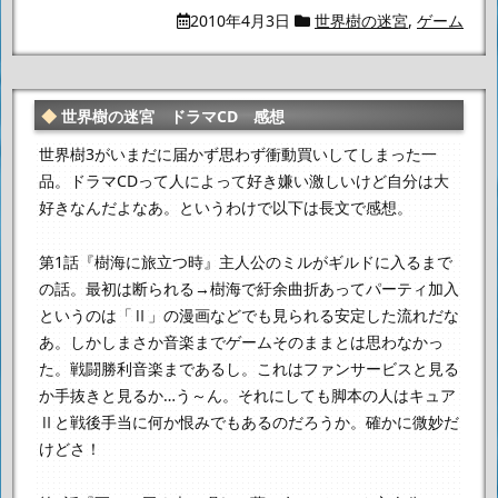
2010年4月3日
世界樹の迷宮
,
ゲーム
世界樹の迷宮 ドラマCD 感想
世界樹3がいまだに届かず思わず衝動買いしてしまった一
品。
ドラマCDって人によって好き嫌い激しいけど自分は大
好きなんだよなあ。
というわけで以下は長文で感想。
第1話『樹海に旅立つ時』
主人公のミルがギルドに入るまで
の話。
最初は断られる→樹海で紆余曲折あってパーティ加入
というのは「Ⅱ」の漫画などでも見られる安定した流れだな
あ。
しかしまさか音楽までゲームそのままとは思わなかっ
た。戦闘勝利音楽まであるし。
これはファンサービスと見る
か手抜きと見るか…う～ん。
それにしても脚本の人はキュア
Ⅱと戦後手当に何か恨みでもあるのだろうか。
確かに微妙だ
けどさ！