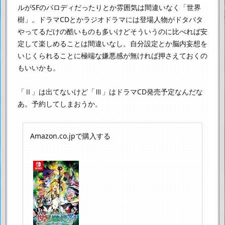
ルがSFのパロディだったりとか雰囲気は間違いなく「世界
樹」。
ドラマCDとかラジオドラマには登場人物がドタバタ
やってるだけの酷いものも多いけど
そういうのに比べれば安
定して楽しめることは間違いなし。
自分設定とか脳内妄想を
いじくられることに極端な嫌悪感が無ければ
押さえておくの
もいいかも。
「Ⅱ」は出てないけど「Ⅲ」はドラマCD発売予定なんだな
あ。
予約してしまおうか。
Amazon.co.jpで購入する