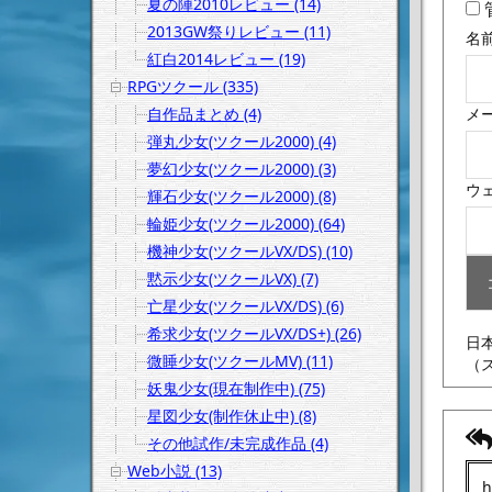
夏の陣2010レビュー (14)
2013GW祭りレビュー (11)
名
紅白2014レビュー (19)
RPGツクール (335)
自作品まとめ (4)
メ
弾丸少女(ツクール2000) (4)
夢幻少女(ツクール2000) (3)
ウ
輝石少女(ツクール2000) (8)
輪姫少女(ツクール2000) (64)
機神少女(ツクールVX/DS) (10)
黙示少女(ツクールVX) (7)
亡星少女(ツクールVX/DS) (6)
希求少女(ツクールVX/DS+) (26)
日
微睡少女(ツクールMV) (11)
（
妖鬼少女(現在制作中) (75)
星図少女(制作休止中) (8)
その他試作/未完成作品 (4)
Web小説 (13)