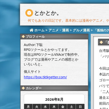
とかとか。
何でもありの日記です。基本的には漫画やアニメ、ゲー
ホーム
>
アニメ・漫画
>
グルメ漫画
>
「孤独のグ
プロフィール
「
Author:下駄
RPGツクールとかやってます。
台湾
現在はRPGツクールVXAceで制作中。
「パリ
ブログでは漫画やアニメの感想とか
いろいろと。
今回
個人サイト
本誌
https://box.tktkgetter.com/
ゴロ
パリ
カレンダー
「二
過去
2026年8月
前回
月
火
水
木
金
土
日