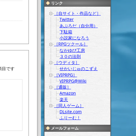
リンク
［自サイト・作品など］
Twitter
あぷろだ（自分用）
下駄箱
小説家になろう
［RPGツクール］
なかゆび工房
３０の法則
［ウディタ］
せかいじゅのこずえ
項目です
［VIPRPG］
VIPRPG@Wiki
［通販］
Amazon
楽天
［同人ゲーム］
DLsite.com
ふりーむ！
メールフォーム