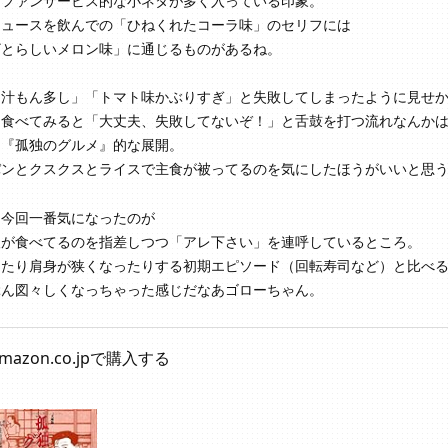
もファンサービス的な小ネタが多く入っている印象。
ジュースを飲んでの「ひねくれたコーラ味」のセリフには
ざとらしいメロン味」に通じるものがあるね。
「汁もん多し」「トマト味かぶりすぎ」と失敗してしまったように見せ
に食べてみると「大丈夫、失敗してないぞ！」と舌鼓を打つ流れなんか
に『孤独のグルメ』的な展開。
パンとクスクスとライスで主食が被ってるのを気にしたほうがいいと思
て今回一番気になったのが
人が食べてるのを指差しつつ「アレ下さい」を連呼しているところ。
したり肩身が狭くなったりする初期エピソード（回転寿司など）と比べ
ぶん図々しくなっちゃった感じだなあゴローちゃん。
mazon.co.jpで購入する