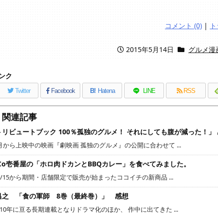
コメント (0)
|
ト
2015年5月14日
グルメ漫
ンク
Twitter
Facebook
B!
Hatena
LINE
RSS
関連記事
トリビュートブック 100％孤独のグルメ！ それにしても腹が減った！」
月から上映中の映画『劇映画 孤独のグルメ』の公開に合わせて ...
oCo壱番屋の「ホロ肉ドカンとBBQカレー」を食べてみました。
1/15から期間・店舗限定で販売が始まったココイチの新商品 ...
昌之 「食の軍師 8巻（最終巻）」 感想
10年に亘る長期連載となりドラマ化のほか、 作中に出てきた ...