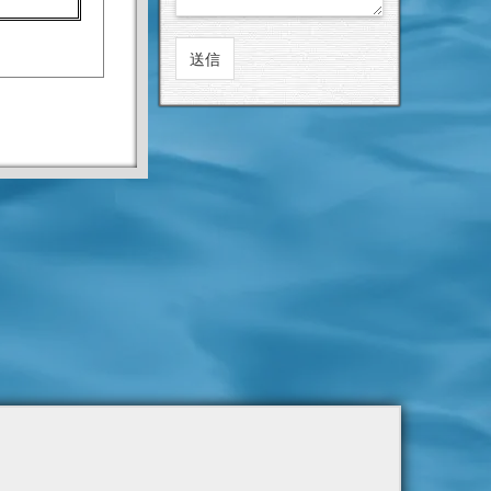
・シ
た。