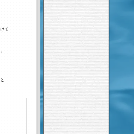
かけて
は
う。
ると