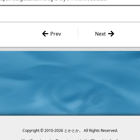
Prev
Next
仙台市博物館 「国宝 吉祥天
東ハトの「暴君ハバネロ
女が舞い降りた！」に行って
ビ盛」を食べてみ
きたよー。
Copyright ©
2010
-2026
とかとか。
All Rights Reserved.