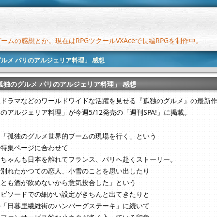
ムの感想とか。現在はRPGツクールVXAceで長編RPGを制作中。
ルメ パリのアルジェリア料理」 感想
孤独のグルメ パリのアルジェリア料理」 感想
版ドラマなどのワールドワイドな活躍を見せる『孤独のグルメ』の最新
のアルジェリア料理」が今週5/12発売の「週刊SPA!」に掲載。
は「孤独のグルメ世界的ブームの現場を行く」という
の特集ページに合わせて
ーちゃんも日本を離れてフランス、パリへ赴くストーリー。
で別れたかつての恋人、小雪のことを思い出したり
人とも酒が飲めないから意気投合した」という
エビソードでの細かい設定がきちんと出てきたりと
の「日暮里繊維街のハンバーグステーキ」に続いて