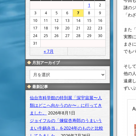
今回
1
2
謎の
3
4
5
6
7
8
9
「わ
10
11
12
13
14
15
16
17
18
19
20
21
22
23
また
24
25
26
27
28
29
30
実際
31
まさ
« 7月
でも
月別アーカイブ
そし
月
他の
別
遠慮
ア
最新記事
ずい
ー
カ
仙台市科学館の特別展「深宇宙展〜人
イ
類はどこへ向かうのか〜」に行ってき
A
ブ
ました。
2026年8月1日
ジョイフルの「煉獄杏寿郎のうまいう
まい牛鍋弁当」を2024年のものと比較
してみました。
2026年7月26日