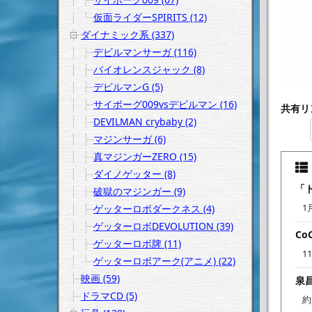
仮面ライダーSPIRITS (12)
ダイナミック系 (337)
デビルマンサーガ (116)
バイオレンスジャック (8)
デビルマンG (5)
サイボーグ009vsデビルマン (16)
共有リ
DEVILMAN crybaby (2)
マジンサーガ (6)
真マジンガーZERO (15)
ダイノゲッター (8)
「
破獄のマジンガー (9)
1
ゲッターロボダークネス (4)
ゲッターロボDEVOLUTION (39)
C
ゲッターロボ牌 (11)
1
ゲッターロボアーク(アニメ) (22)
映画 (59)
泉
ドラマCD (5)
約