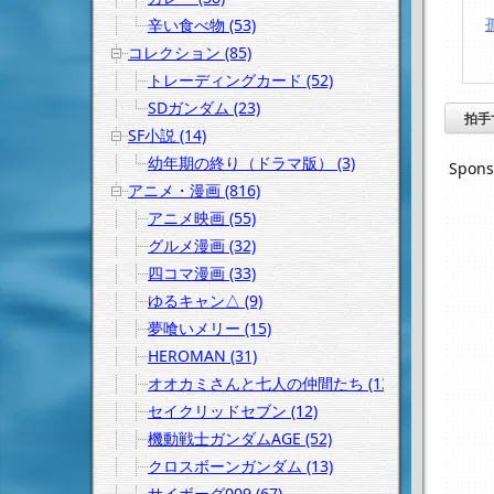
辛い食べ物 (53)
コレクション (85)
トレーディングカード (52)
SDガンダム (23)
拍手
SF小説 (14)
幼年期の終り（ドラマ版） (3)
Spons
アニメ・漫画 (816)
アニメ映画 (55)
グルメ漫画 (32)
四コマ漫画 (33)
ゆるキャン△ (9)
夢喰いメリー (15)
HEROMAN (31)
オオカミさんと七人の仲間たち (13)
セイクリッドセブン (12)
機動戦士ガンダムAGE (52)
クロスボーンガンダム (13)
サイボーグ009 (67)