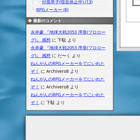
付喪草子(現在休止中) (13)
RPGメーカー (6)
最新のコメント
永井豪 『地球大戦2053 序章(プロロー
グ)』 感想
に
下駄
より
永井豪 『地球大戦2053 序章(プロロー
グ)』 感想
に
だ〜く
より
ねんがんのRPGメーカーをてにいれた
ぞ！
に
Archivero8
より
ねんがんのRPGメーカーをてにいれた
ぞ！
に
Archivero8
より
ねんがんのRPGメーカーをてにいれた
ぞ！
に
下駄
より