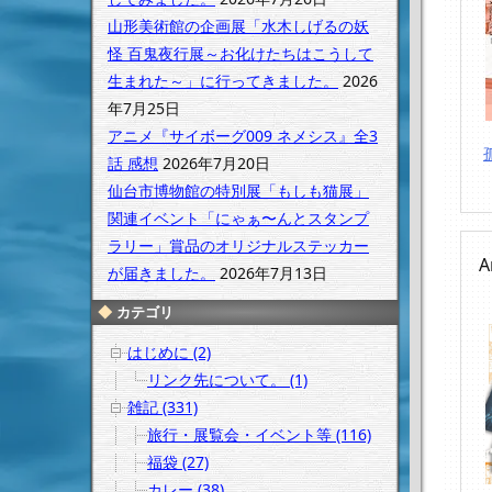
山形美術館の企画展「水木しげるの妖
怪 百鬼夜行展～お化けたちはこうして
生まれた～」に行ってきました。
2026
年7月25日
アニメ『サイボーグ009 ネメシス』全3
話 感想
2026年7月20日
仙台市博物館の特別展「もしも猫展」
関連イベント「にゃぁ〜んとスタンプ
ラリー」賞品のオリジナルステッカー
A
が届きました。
2026年7月13日
カテゴリ
はじめに (2)
リンク先について。 (1)
雑記 (331)
旅行・展覧会・イベント等 (116)
福袋 (27)
カレー (38)