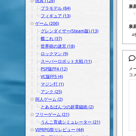
玩具 (128)
泉
プラモデル (84)
「
フィギュア (13)
ゲーム (206)
泉
グレンダイザー(Steam版) (13)
4
艦これ (37)
世界樹の迷宮 (18)
ロックマン (9)
スーパーロボット大戦 (11)
メ
PSP版FF4 (12)
コ
VC版FF5 (4)
マジン打 (1)
アンク (25)
同人ゲーム (2)
とあるぱんつの超電磁砲 (2)
フリーゲーム (21)
うんこ育成シミュレーター (21)
VIPRPG祭りレビュー (44)