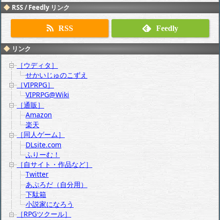
RSS / Feedly リンク
RSS
Feedly
リンク
［ウディタ］
せかいじゅのこずえ
［VIPRPG］
VIPRPG@Wiki
［通販］
Amazon
楽天
［同人ゲーム］
DLsite.com
ふりーむ！
［自サイト・作品など］
Twitter
あぷろだ（自分用）
下駄箱
小説家になろう
［RPGツクール］