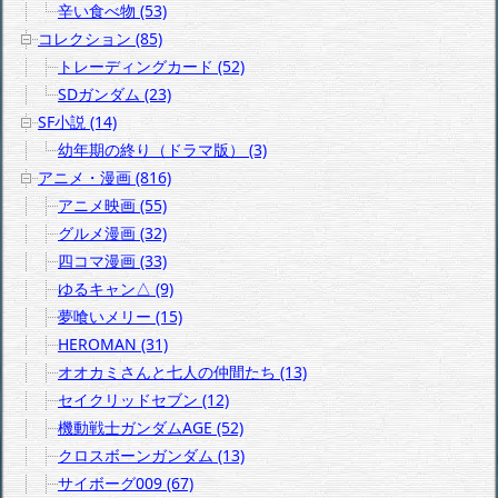
辛い食べ物 (53)
コレクション (85)
トレーディングカード (52)
SDガンダム (23)
SF小説 (14)
幼年期の終り（ドラマ版） (3)
アニメ・漫画 (816)
アニメ映画 (55)
グルメ漫画 (32)
四コマ漫画 (33)
ゆるキャン△ (9)
夢喰いメリー (15)
HEROMAN (31)
オオカミさんと七人の仲間たち (13)
セイクリッドセブン (12)
機動戦士ガンダムAGE (52)
クロスボーンガンダム (13)
サイボーグ009 (67)