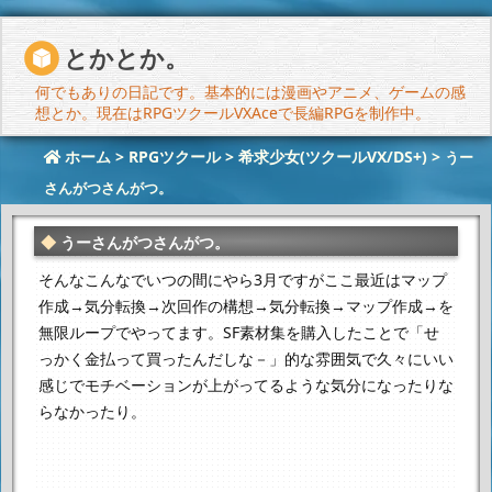
とかとか。
何でもありの日記です。基本的には漫画やアニメ、ゲームの感
想とか。現在はRPGツクールVXAceで長編RPGを制作中。
ホーム
>
RPGツクール
>
希求少女(ツクールVX/DS+)
>
うー
さんがつさんがつ。
うーさんがつさんがつ。
そんなこんなでいつの間にやら3月ですが
ここ最近はマップ
作成→気分転換→次回作の構想→気分転換→マップ作成→
を
無限ループでやってます。
SF素材集を購入したことで「せ
っかく金払って買ったんだしな－」的な雰囲気で
久々にいい
感じでモチベーションが上がってるような気分になったりな
らなかったり。