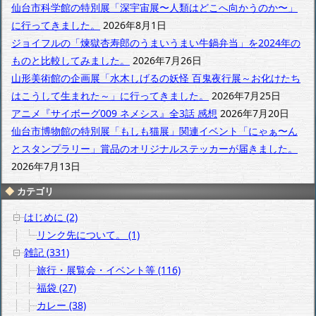
カ
仙台市科学館の特別展「深宇宙展〜人類はどこへ向かうのか〜」
イ
に行ってきました。
2026年8月1日
ブ
ジョイフルの「煉獄杏寿郎のうまいうまい牛鍋弁当」を2024年の
ものと比較してみました。
2026年7月26日
山形美術館の企画展「水木しげるの妖怪 百鬼夜行展～お化けたち
はこうして生まれた～」に行ってきました。
2026年7月25日
アニメ『サイボーグ009 ネメシス』全3話 感想
2026年7月20日
仙台市博物館の特別展「もしも猫展」関連イベント「にゃぁ〜ん
とスタンプラリー」賞品のオリジナルステッカーが届きました。
2026年7月13日
カテゴリ
はじめに (2)
リンク先について。 (1)
雑記 (331)
旅行・展覧会・イベント等 (116)
福袋 (27)
カレー (38)