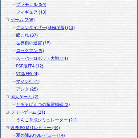
プラモデル (84)
フィギュア (13)
ゲーム (206)
グレンダイザー(Steam版) (13)
艦これ (37)
世界樹の迷宮 (18)
ロックマン (9)
スーパーロボット大戦 (11)
PSP版FF4 (12)
VC版FF5 (4)
マジン打 (1)
アンク (25)
同人ゲーム (2)
とあるぱんつの超電磁砲 (2)
フリーゲーム (21)
うんこ育成シミュレーター (21)
VIPRPG祭りレビュー (44)
夏の陣2010レビュー (14)