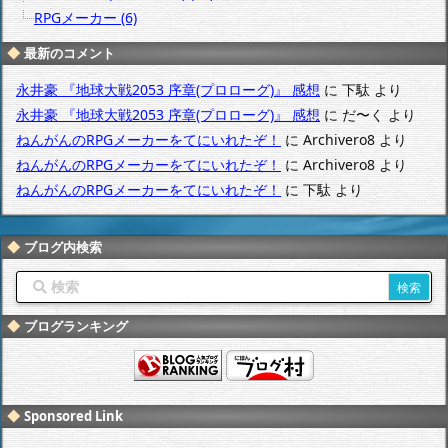
RPGメーカー (6)
最新のコメント
永井豪 『地球大戦2053 序章(プロローグ)』 感想
に
下駄
より
永井豪 『地球大戦2053 序章(プロローグ)』 感想
に
だ〜く
より
ねんがんのRPGメーカーをてにいれたぞ！
に
Archivero8
より
ねんがんのRPGメーカーをてにいれたぞ！
に
Archivero8
より
ねんがんのRPGメーカーをてにいれたぞ！
に
下駄
より
ブログ内検索
ブログランキング
Sponsored Link