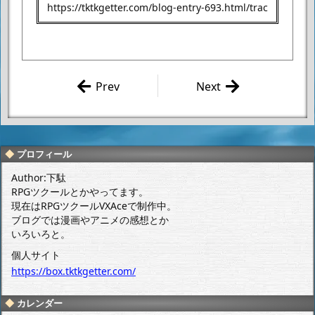
Prev
Next
うんこ育成シミュレ
あ、これ意外
ーター 観察記録
とマップ多い
2014/03/04(火)
な……。
プロフィール
Author:下駄
RPGツクールとかやってます。
現在はRPGツクールVXAceで制作中。
ブログでは漫画やアニメの感想とか
いろいろと。
個人サイト
https://box.tktkgetter.com/
カレンダー