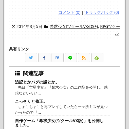
コメント (0)
|
トラックバック (0)
2014年3月5日
希求少女(ツクールVX/DS+)
,
RPGツクー
ル
共有リンク
B!
関連記事
追記とかバグの話とか。
先日『亡星少女』『希求少女』の二作品を公開し、感
想などいろい ...
こっそりと修正。
ちょこちょこと再プレイしていたら一ヶ所ミスが見つ
かったので『 ...
自作ゲーム「希求少女(ツクールVX版)」を公開し
ました。