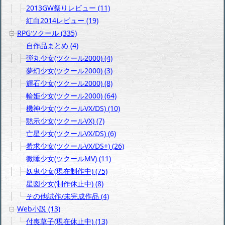
2013GW祭りレビュー (11)
紅白2014レビュー (19)
RPGツクール (335)
自作品まとめ (4)
弾丸少女(ツクール2000) (4)
夢幻少女(ツクール2000) (3)
輝石少女(ツクール2000) (8)
輪姫少女(ツクール2000) (64)
機神少女(ツクールVX/DS) (10)
黙示少女(ツクールVX) (7)
亡星少女(ツクールVX/DS) (6)
希求少女(ツクールVX/DS+) (26)
微睡少女(ツクールMV) (11)
妖鬼少女(現在制作中) (75)
星図少女(制作休止中) (8)
その他試作/未完成作品 (4)
Web小説 (13)
付喪草子(現在休止中) (13)