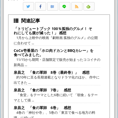
B!
関連記事
「トリビュートブック 100％孤独のグルメ！ そ
れにしても腹が減った！」 感想
1月から上映中の映画『劇映画 孤独のグルメ』の公開
に合わせて ...
CoCo壱番屋の「ホロ肉ドカンとBBQカレー」を
食べてみました。
11/15から期間・店舗限定で販売が始まったココイチの
新商品 ...
泉昌之 「食の軍師 8巻（最終巻）」 感想
約10年に亘る長期連載となりドラマ化のほか、 作中に
出てきた ...
泉昌之 「食の軍師 7巻」 感想
「食堂」をテーマとした6巻に続いて 「朝食」をテー
マとして描 ...
泉昌之 「食の軍師 6巻」 感想
4巻の「神社や寺」、5巻の「東京で食べる地方の料
理」に続いて ...