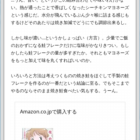
い。
熱が通ったことで香ばしくなったシーチキンマヨネーズ
という感じだ。
水分が飛んでいるぶん少々喉に詰まる感じも
するけど
そのあたりは焼き加減でどうにでも調節出来るし。
しかし味が濃い…というかしょっぱい（方言）。
少量でご飯
のおかずになる鮭フレークだけに塩味がかなりきつい。
もし
かしたら鮭フレークの量が多すぎたか。
それともマヨネーズ
をもっと加えて味を丸くすればいいのか。
いろいろと方法は考えつくものの
焼き鮭をほぐして手製の鮭
フレークを作るのが一番だという結論に至る。
でもそこまで
やるのならそのまま焼き鮭食べたい気もする。うーん。
Amazon.co.jpで購入する