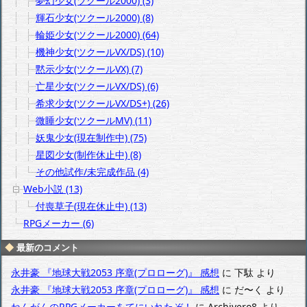
夢幻少女(ツクール2000) (3)
輝石少女(ツクール2000) (8)
輪姫少女(ツクール2000) (64)
機神少女(ツクールVX/DS) (10)
黙示少女(ツクールVX) (7)
亡星少女(ツクールVX/DS) (6)
希求少女(ツクールVX/DS+) (26)
微睡少女(ツクールMV) (11)
妖鬼少女(現在制作中) (75)
星図少女(制作休止中) (8)
その他試作/未完成作品 (4)
Web小説 (13)
付喪草子(現在休止中) (13)
RPGメーカー (6)
最新のコメント
永井豪 『地球大戦2053 序章(プロローグ)』 感想
に
下駄
より
永井豪 『地球大戦2053 序章(プロローグ)』 感想
に
だ〜く
より
ねんがんのRPGメーカーをてにいれたぞ！
に
Archivero8
より