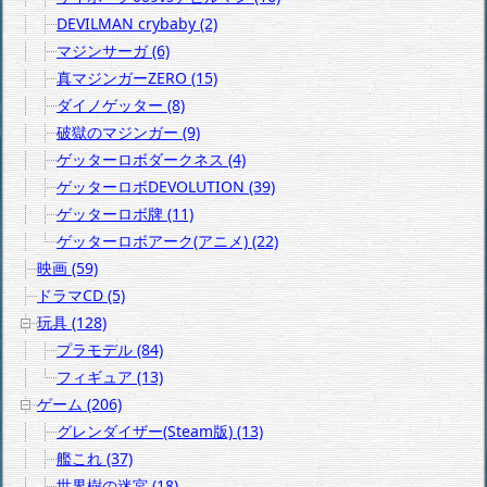
DEVILMAN crybaby (2)
マジンサーガ (6)
真マジンガーZERO (15)
ダイノゲッター (8)
破獄のマジンガー (9)
ゲッターロボダークネス (4)
ゲッターロボDEVOLUTION (39)
ゲッターロボ牌 (11)
ゲッターロボアーク(アニメ) (22)
映画 (59)
ドラマCD (5)
玩具 (128)
プラモデル (84)
フィギュア (13)
ゲーム (206)
グレンダイザー(Steam版) (13)
艦これ (37)
世界樹の迷宮 (18)