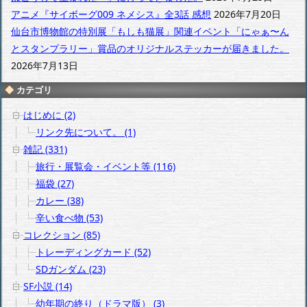
アニメ『サイボーグ009 ネメシス』全3話 感想
2026年7月20日
仙台市博物館の特別展「もしも猫展」関連イベント「にゃぁ〜ん
とスタンプラリー」賞品のオリジナルステッカーが届きました。
2026年7月13日
カテゴリ
はじめに (2)
リンク先について。 (1)
雑記 (331)
旅行・展覧会・イベント等 (116)
福袋 (27)
カレー (38)
辛い食べ物 (53)
コレクション (85)
トレーディングカード (52)
SDガンダム (23)
SF小説 (14)
幼年期の終り（ドラマ版） (3)