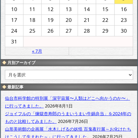
10
11
12
13
14
15
16
17
18
19
20
21
22
23
24
25
26
27
28
29
30
31
« 7月
月別アーカイブ
月
別
ア
最新記事
ー
カ
仙台市科学館の特別展「深宇宙展〜人類はどこへ向かうのか〜」
イ
に行ってきました。
2026年8月1日
ブ
ジョイフルの「煉獄杏寿郎のうまいうまい牛鍋弁当」を2024年の
ものと比較してみました。
2026年7月26日
山形美術館の企画展「水木しげるの妖怪 百鬼夜行展～お化けたち
はこうして生まれた～」に行ってきました。
2026年7月25日