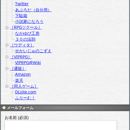
Twitter
あぷろだ（自分用）
下駄箱
小説家になろう
［RPGツクール］
なかゆび工房
３０の法則
［ウディタ］
せかいじゅのこずえ
［VIPRPG］
VIPRPG@Wiki
［通販］
Amazon
楽天
［同人ゲーム］
DLsite.com
ふりーむ！
メールフォーム
お名前 (必須)