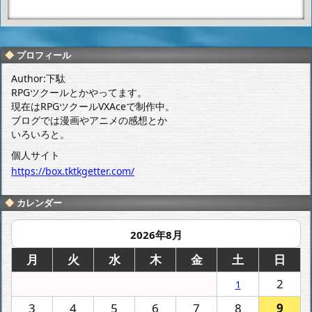
いまだにタイ
（あ、これ間
トルの意味が
に合わない
分からない。
な…。）
プロフィール
Author:下駄
RPGツクールとかやってます。
現在はRPGツクールVXAceで制作中。
ブログでは漫画やアニメの感想とか
いろいろと。
個人サイト
https://box.tktkgetter.com/
カレンダー
2026年8月
月
火
水
木
金
土
日
2
1
3
4
5
6
7
8
9