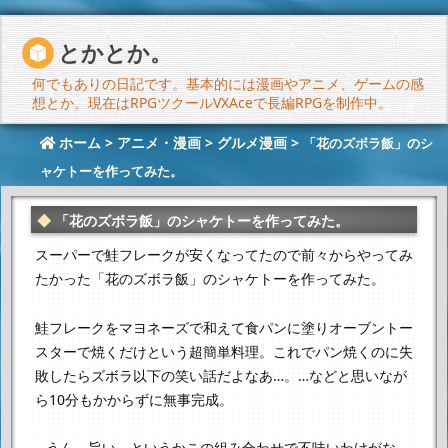
とかとか。
何でもありの日記です。基本的には漫画やアニメ、ゲームの感
想とか。現在はRPGツクールVXAceで長編RPGを制作中。
ホーム
>
アニメ・漫画
>
グルメ漫画
>
「花のズボラ飯」のシ
ャケトーを作ってみた。
「花のズボラ飯」のシャケトーを作ってみた。
スーパーで鮭フレークが安くなってたので
前々からやってみ
たかった「花のズボラ飯」のシャケトーを作ってみた。
鮭フレークをマヨネーズで和えて食パンに塗り
オーブントー
スターで焼くだけという超簡単料理。
これでパン焼くのに失
敗したらズボラ以下の笑い話だよなあ…。
…などと思いなが
ら10分もかからずに無事完成。
…うん、旨い。というかこの組み合わせで不味いわけがな