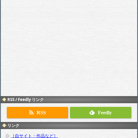
RSS / Feedly リンク
RSS
Feedly
リンク
［自サイト・作品など］