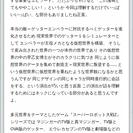
する重要なエピソード。
ただぶっちゃけると「この漫画と
てもややこしい！」というか
今回は理解するだけでいっぱ
いいっぱい、な部分もありましたね正直。
本当の敵＝ゲッターエンペラーに対抗するべくゲッターを進
化させるため
現実世界でのゲッター１をシミュレーターと
して
エンペラーが主役メカとなる仮想世界を構築、
そうし
て産み出された世界の一つが本作の世界であり
その仮想世
界の中の早乙女博士がそのカラクリに気づき
同じように仮
想世界のデータを集めて創造主＝現実世界に叛逆する……
と
いう仮想世界に仮想世界を重ねたような世界観になるかと思
うんですが
同じデザインの同じキャラが同時進行的に会話
をする、という演出が巧いと思う反面
この演出が話を理解
するためにはネックになっている部分があると思うんです
よ。
多元世界をテーマとしたゲーム『スーパーロボット大戦Z』
シリーズでは
マジンガーのTV版と真マジンガー、TV版と
OVA版のゲッター、
エウレカセブンのTV版と劇場版などの