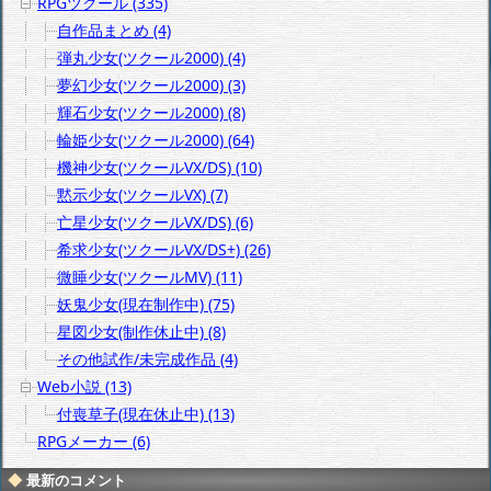
RPGツクール (335)
自作品まとめ (4)
弾丸少女(ツクール2000) (4)
夢幻少女(ツクール2000) (3)
輝石少女(ツクール2000) (8)
輪姫少女(ツクール2000) (64)
機神少女(ツクールVX/DS) (10)
黙示少女(ツクールVX) (7)
亡星少女(ツクールVX/DS) (6)
希求少女(ツクールVX/DS+) (26)
微睡少女(ツクールMV) (11)
妖鬼少女(現在制作中) (75)
星図少女(制作休止中) (8)
その他試作/未完成作品 (4)
Web小説 (13)
付喪草子(現在休止中) (13)
RPGメーカー (6)
最新のコメント