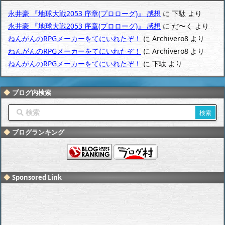
永井豪 『地球大戦2053 序章(プロローグ)』 感想
に
下駄
より
永井豪 『地球大戦2053 序章(プロローグ)』 感想
に
だ〜く
より
ねんがんのRPGメーカーをてにいれたぞ！
に
Archivero8
より
ねんがんのRPGメーカーをてにいれたぞ！
に
Archivero8
より
ねんがんのRPGメーカーをてにいれたぞ！
に
下駄
より
ブログ内検索
ブログランキング
Sponsored Link