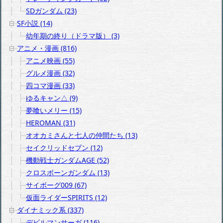
SDガンダム (23)
SF小説 (14)
幼年期の終り（ドラマ版） (3)
アニメ・漫画 (816)
アニメ映画 (55)
グルメ漫画 (32)
四コマ漫画 (33)
ゆるキャン△ (9)
夢喰いメリー (15)
HEROMAN (31)
オオカミさんと七人の仲間たち (13)
セイクリッドセブン (12)
機動戦士ガンダムAGE (52)
クロスボーンガンダム (13)
サイボーグ009 (67)
仮面ライダーSPIRITS (12)
ダイナミック系 (337)
デビルマンサーガ (116)