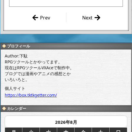
Prev
Next
「ゲッターロボ アー
清水栄一×下
ク×こもろ観光局」
口智裕 「ゲ
コラボ商品の「ゲッ
ッターロボ D
ター泉」が届きまし
EVOLUTION
プロフィール
第27話」 感想
た。
Author:下駄
RPGツクールとかやってます。
現在はRPGツクールVXAceで制作中。
ブログでは漫画やアニメの感想とか
いろいろと。
個人サイト
https://box.tktkgetter.com/
カレンダー
2026年8月