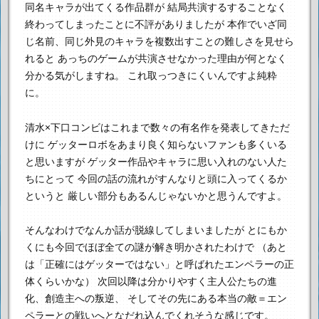
同名キャラが出てくる作品群が
結局共演するすることなく
終わってしまったことに不評がありましたが
本作でいざ同
じ名前、同じ外見のキャラを複数出すことの難しさを見せら
れると
あっちのゲームが共演させなかった理由が何となく
分かる気がしますね。
これ取っつきにくいんですよ純粋
に。
清水×下口コンビはこれまで数々の有名作を発表してきただ
けに
ゲッターロボをあまり良く知らないファンも多くいる
と思いますが
ゲッター作品やキャラに思い入れのない人た
ちにとって
今回の話の流れがすんなりと頭に入ってくるか
というと
厳しい部分もあるんじゃないかと思うんですよ。
そんなわけでなんか話が脱線してしまいましたが
とにもか
くにも今回でほぼ全ての謎が解き明かされたわけで
（あと
は「正確にはゲッターではない」と呼ばれたエンペラーの正
体くらいかな）
次回以降は分かりやすく主人公たちの進
化、創造主への叛逆、
そしてその先にある本当の敵＝エン
ペラーとの戦いへとなだれ込んでくれそうな感じです。