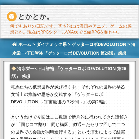
とかとか。
何でもありの日記です。基本的には漫画やアニメ、ゲームの感
想とか。現在はRPGツクールVXAceで長編RPGを制作中。
ホーム
>
ダイナミック系
>
ゲッターロボDEVOLUTION
>
清
水栄一×下口智裕 「ゲッターロボ DEVOLUTION 第26話」 感想
清水栄一×下口智裕 「ゲッターロボ DEVOLUTION 第26
話」 感想
竜馬たちの仮想世界が滅び行く中、
それぞれの世界の早乙
女博士の推論や思惑が交錯する
『ゲッターロボ
DEVOLUTION ～宇宙最後の３秒間～』の第26話。
というわけで今回はここ数話で断片的に行われてきた謎解き
が
「同じコマ割り、同じ構図、似通ったセリフ回しで二つ
の世界での会話が同時進行する」
という演出によって結実