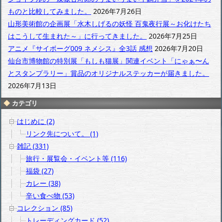
ものと比較してみました。
2026年7月26日
山形美術館の企画展「水木しげるの妖怪 百鬼夜行展～お化けたち
はこうして生まれた～」に行ってきました。
2026年7月25日
アニメ『サイボーグ009 ネメシス』全3話 感想
2026年7月20日
仙台市博物館の特別展「もしも猫展」関連イベント「にゃぁ〜ん
とスタンプラリー」賞品のオリジナルステッカーが届きました。
2026年7月13日
カテゴリ
はじめに (2)
リンク先について。 (1)
雑記 (331)
旅行・展覧会・イベント等 (116)
福袋 (27)
カレー (38)
辛い食べ物 (53)
コレクション (85)
トレーディングカード (52)