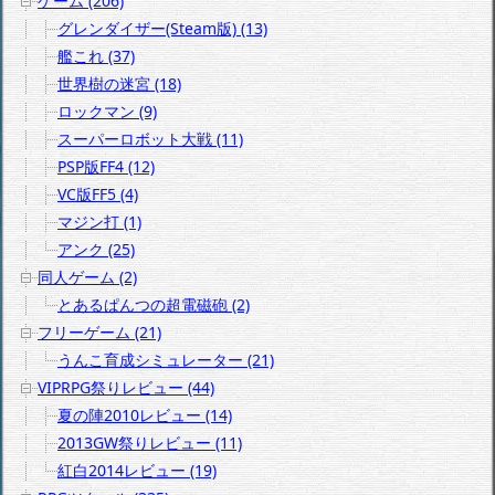
ゲーム (206)
グレンダイザー(Steam版) (13)
艦これ (37)
世界樹の迷宮 (18)
ロックマン (9)
スーパーロボット大戦 (11)
PSP版FF4 (12)
VC版FF5 (4)
マジン打 (1)
アンク (25)
同人ゲーム (2)
とあるぱんつの超電磁砲 (2)
フリーゲーム (21)
うんこ育成シミュレーター (21)
VIPRPG祭りレビュー (44)
夏の陣2010レビュー (14)
2013GW祭りレビュー (11)
紅白2014レビュー (19)