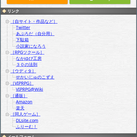
リンク
［自サイト・作品など］
Twitter
あぷろだ（自分用）
下駄箱
小説家になろう
［RPGツクール］
なかゆび工房
３０の法則
［ウディタ］
せかいじゅのこずえ
［VIPRPG］
VIPRPG@Wiki
［通販］
Amazon
楽天
［同人ゲーム］
DLsite.com
ふりーむ！
メールフォーム