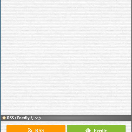
RSS / Feedly リンク
RSS
Feedly