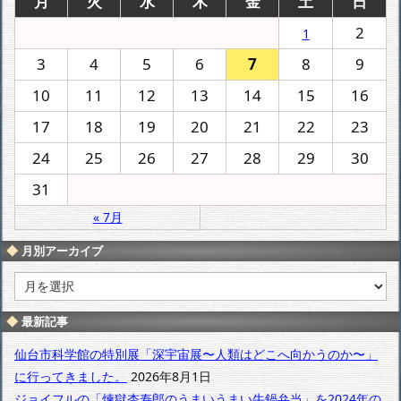
月
火
水
木
金
土
日
2
1
3
4
5
6
7
8
9
10
11
12
13
14
15
16
17
18
19
20
21
22
23
24
25
26
27
28
29
30
31
« 7月
月別アーカイブ
月
別
ア
最新記事
ー
カ
仙台市科学館の特別展「深宇宙展〜人類はどこへ向かうのか〜」
イ
に行ってきました。
2026年8月1日
ブ
ジョイフルの「煉獄杏寿郎のうまいうまい牛鍋弁当」を2024年の