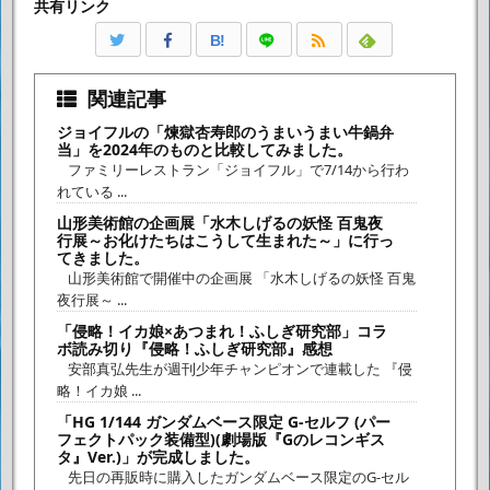
共有リンク
B!
関連記事
ジョイフルの「煉獄杏寿郎のうまいうまい牛鍋弁
当」を2024年のものと比較してみました。
ファミリーレストラン「ジョイフル」で7/14から行わ
れている ...
山形美術館の企画展「水木しげるの妖怪 百鬼夜
行展～お化けたちはこうして生まれた～」に行っ
てきました。
山形美術館で開催中の企画展 「水木しげるの妖怪 百鬼
夜行展～ ...
「侵略！イカ娘×あつまれ！ふしぎ研究部」コラ
ボ読み切り『侵略！ふしぎ研究部』感想
安部真弘先生が週刊少年チャンピオンで連載した 『侵
略！イカ娘 ...
「HG 1/144 ガンダムベース限定 G-セルフ (パー
フェクトパック装備型)(劇場版『Gのレコンギス
タ』Ver.)」が完成しました。
先日の再販時に購入したガンダムベース限定のG-セル