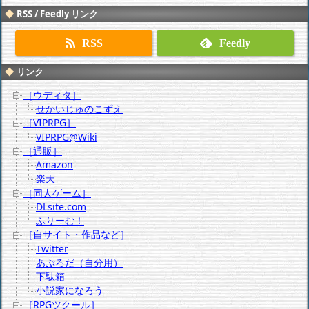
RSS / Feedly リンク
RSS
Feedly
リンク
［ウディタ］
せかいじゅのこずえ
［VIPRPG］
VIPRPG@Wiki
［通販］
Amazon
楽天
［同人ゲーム］
DLsite.com
ふりーむ！
［自サイト・作品など］
Twitter
あぷろだ（自分用）
下駄箱
小説家になろう
［RPGツクール］