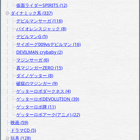
仮面ライダーSPIRITS (12)
ダイナミック系 (337)
デビルマンサーガ (116)
バイオレンスジャック (8)
デビルマンG (5)
サイボーグ009vsデビルマン (16)
DEVILMAN crybaby (2)
マジンサーガ (6)
真マジンガーZERO (15)
ダイノゲッター (8)
破獄のマジンガー (9)
ゲッターロボダークネス (4)
ゲッターロボDEVOLUTION (39)
ゲッターロボ牌 (11)
ゲッターロボアーク(アニメ) (22)
映画 (59)
ドラマCD (5)
玩具 (128)