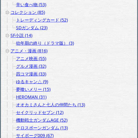
辛い食べ物 (53)
コレクション (85)
トレーディングカード (52)
SDガンダム (23)
SF小説 (14)
幼年期の終り（ドラマ版） (3)
アニメ・漫画 (816)
アニメ映画 (55)
グルメ漫画 (32)
四コマ漫画 (33)
ゆるキャン△ (9)
夢喰いメリー (15)
HEROMAN (31)
オオカミさんと七人の仲間たち (13)
セイクリッドセブン (12)
機動戦士ガンダムAGE (52)
クロスボーンガンダム (13)
サイボーグ009 (67)