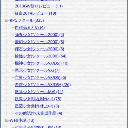
2013GW祭りレビュー (11)
紅白2014レビュー (19)
RPGツクール (335)
自作品まとめ (4)
弾丸少女(ツクール2000) (4)
夢幻少女(ツクール2000) (3)
輝石少女(ツクール2000) (8)
輪姫少女(ツクール2000) (64)
機神少女(ツクールVX/DS) (10)
黙示少女(ツクールVX) (7)
亡星少女(ツクールVX/DS) (6)
希求少女(ツクールVX/DS+) (26)
微睡少女(ツクールMV) (11)
妖鬼少女(現在制作中) (75)
星図少女(制作休止中) (8)
その他試作/未完成作品 (4)
Web小説 (13)
付喪草子(現在休止中) (13)