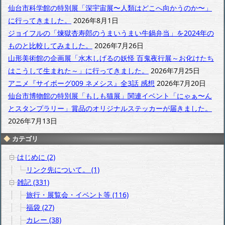
カ
仙台市科学館の特別展「深宇宙展〜人類はどこへ向かうのか〜」
イ
に行ってきました。
2026年8月1日
ブ
ジョイフルの「煉獄杏寿郎のうまいうまい牛鍋弁当」を2024年の
ものと比較してみました。
2026年7月26日
山形美術館の企画展「水木しげるの妖怪 百鬼夜行展～お化けたち
はこうして生まれた～」に行ってきました。
2026年7月25日
アニメ『サイボーグ009 ネメシス』全3話 感想
2026年7月20日
仙台市博物館の特別展「もしも猫展」関連イベント「にゃぁ〜ん
とスタンプラリー」賞品のオリジナルステッカーが届きました。
2026年7月13日
カテゴリ
はじめに (2)
リンク先について。 (1)
雑記 (331)
旅行・展覧会・イベント等 (116)
福袋 (27)
カレー (38)