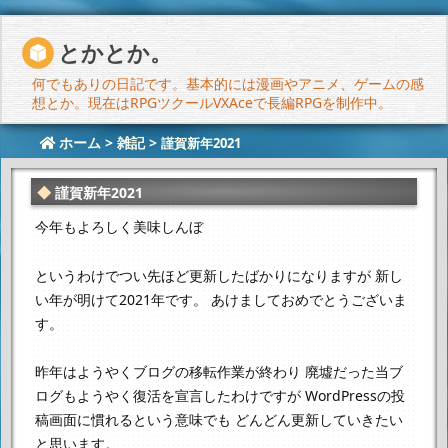
とかとか。
何でもありの日記です。基本的には漫画やアニメ、ゲームの感
想とか。現在はRPGツクールVXAceで長編RPGを制作中。
ホーム
>
雑記
>
謹賀新年2021
謹賀新年2021
今年もよろしく美味しんぼ
というわけでつい先ほど更新したばかりになりますが
新し
い年が明けて2021年です。
あけましておめでとうございま
す。
昨年はようやくブログの移転作業が終わり
廃墟だった当ブ
ログもようやく復活を宣言したわけですが
WordPressの投
稿画面に慣れるという意味でも
どんどん更新していきたい
と思います。