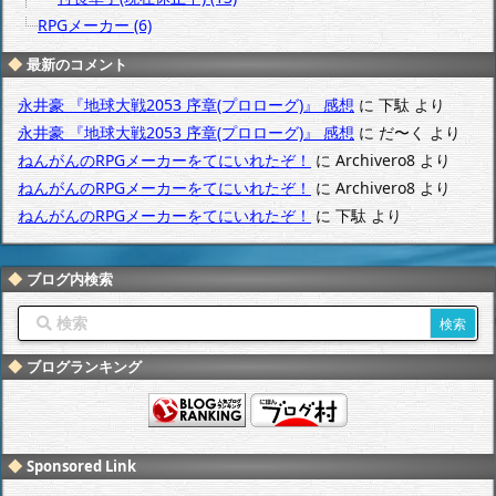
RPGメーカー (6)
最新のコメント
永井豪 『地球大戦2053 序章(プロローグ)』 感想
に
下駄
より
永井豪 『地球大戦2053 序章(プロローグ)』 感想
に
だ〜く
より
ねんがんのRPGメーカーをてにいれたぞ！
に
Archivero8
より
ねんがんのRPGメーカーをてにいれたぞ！
に
Archivero8
より
ねんがんのRPGメーカーをてにいれたぞ！
に
下駄
より
ブログ内検索
ブログランキング
Sponsored Link