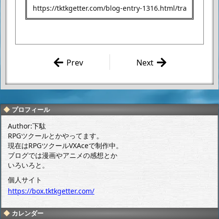
Prev
Next
ブログの移転
2021年初売り～北野
作業が完了し
エース レトルトカレ
ました。
ー福袋（1080円）～
プロフィール
Author:下駄
RPGツクールとかやってます。
現在はRPGツクールVXAceで制作中。
ブログでは漫画やアニメの感想とか
いろいろと。
個人サイト
https://box.tktkgetter.com/
カレンダー