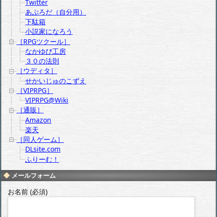
Twitter
あぷろだ（自分用）
下駄箱
小説家になろう
［RPGツクール］
なかゆび工房
３０の法則
［ウディタ］
せかいじゅのこずえ
［VIPRPG］
VIPRPG@Wiki
［通販］
Amazon
楽天
［同人ゲーム］
DLsite.com
ふりーむ！
メールフォーム
お名前 (必須)