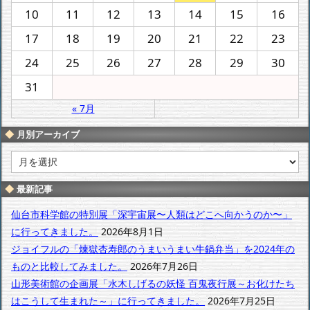
10
11
12
13
14
15
16
17
18
19
20
21
22
23
24
25
26
27
28
29
30
31
« 7月
月別アーカイブ
月
別
ア
最新記事
ー
カ
仙台市科学館の特別展「深宇宙展〜人類はどこへ向かうのか〜」
イ
に行ってきました。
2026年8月1日
ブ
ジョイフルの「煉獄杏寿郎のうまいうまい牛鍋弁当」を2024年の
ものと比較してみました。
2026年7月26日
山形美術館の企画展「水木しげるの妖怪 百鬼夜行展～お化けたち
はこうして生まれた～」に行ってきました。
2026年7月25日