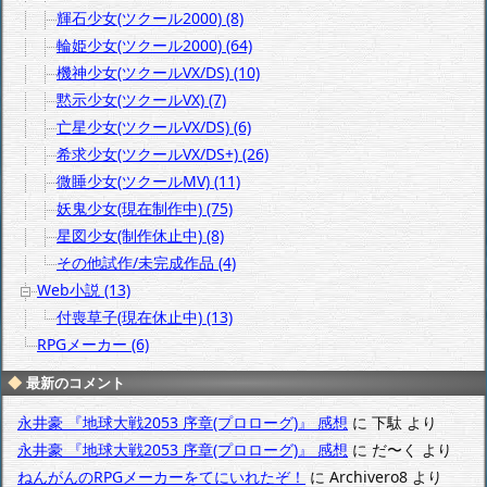
輝石少女(ツクール2000) (8)
輪姫少女(ツクール2000) (64)
機神少女(ツクールVX/DS) (10)
黙示少女(ツクールVX) (7)
亡星少女(ツクールVX/DS) (6)
希求少女(ツクールVX/DS+) (26)
微睡少女(ツクールMV) (11)
妖鬼少女(現在制作中) (75)
星図少女(制作休止中) (8)
その他試作/未完成作品 (4)
Web小説 (13)
付喪草子(現在休止中) (13)
RPGメーカー (6)
最新のコメント
永井豪 『地球大戦2053 序章(プロローグ)』 感想
に
下駄
より
永井豪 『地球大戦2053 序章(プロローグ)』 感想
に
だ〜く
より
ねんがんのRPGメーカーをてにいれたぞ！
に
Archivero8
より