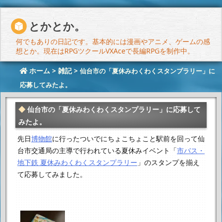
とかとか。
何でもありの日記です。基本的には漫画やアニメ、ゲームの感
想とか。現在はRPGツクールVXAceで長編RPGを制作中。
ホーム
>
雑記
>
仙台市の「夏休みわくわくスタンプラリー」に
応募してみたよ。
仙台市の「夏休みわくわくスタンプラリー」に応募して
みたよ。
先日
博物館
に行ったついでにちょこちょこと駅前を回って
仙
台市交通局の主導で行われている夏休みイベント
「
市バス・
地下鉄 夏休みわくわくスタンプラリー
」
のスタンプを揃え
て応募してみました。