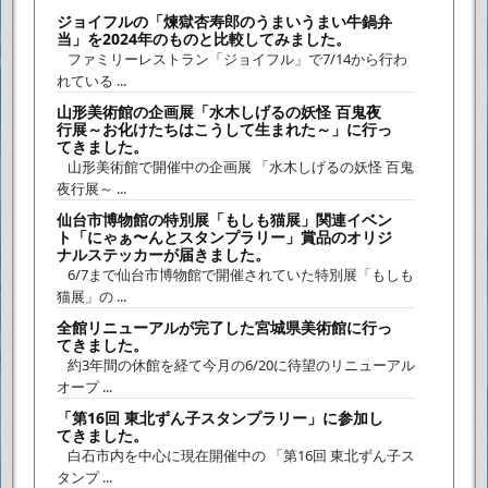
ジョイフルの「煉獄杏寿郎のうまいうまい牛鍋弁
当」を2024年のものと比較してみました。
ファミリーレストラン「ジョイフル」で7/14から行わ
れている ...
山形美術館の企画展「水木しげるの妖怪 百鬼夜
行展～お化けたちはこうして生まれた～」に行っ
てきました。
山形美術館で開催中の企画展 「水木しげるの妖怪 百鬼
夜行展～ ...
仙台市博物館の特別展「もしも猫展」関連イベン
ト「にゃぁ〜んとスタンプラリー」賞品のオリジ
ナルステッカーが届きました。
6/7まで仙台市博物館で開催されていた特別展「もしも
猫展」の ...
全館リニューアルが完了した宮城県美術館に行っ
てきました。
約3年間の休館を経て今月の6/20に待望のリニューアル
オープ ...
「第16回 東北ずん子スタンプラリー」に参加し
てきました。
白石市内を中心に現在開催中の 「第16回 東北ずん子ス
タンプ ...