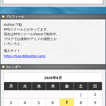
仙台市博物館
艦これのロー
の企画展「キ
ソンコラボ
ャラクター大
（秋祭り）の
集合」に行っ
グッズを手に
プロフィール
てきたよー。
入れたよー。
Author:下駄
RPGツクールとかやってます。
現在はRPGツクールVXAceで制作中。
ブログでは漫画やアニメの感想とか
いろいろと。
個人サイト
https://box.tktkgetter.com/
カレンダー
2026年8月
月
火
水
木
金
土
日
2
1
3
4
5
6
7
8
9