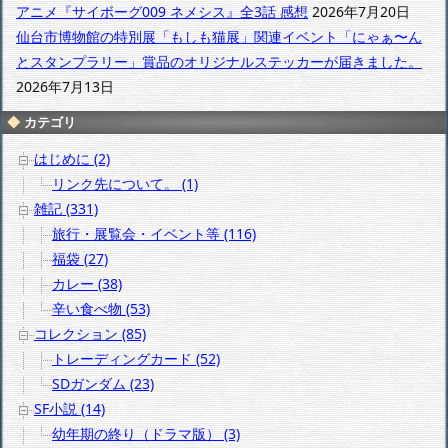
アニメ『サイボーグ009 ネメシス』全3話 感想
2026年7月20日
仙台市博物館の特別展「もしも猫展」関連イベント「にゃぁ〜ん
とスタンプラリー」賞品のオリジナルステッカーが届きました。
2026年7月13日
カテゴリ
はじめに (2)
リンク先について。 (1)
雑記 (331)
旅行・展覧会・イベント等 (116)
福袋 (27)
カレー (38)
辛い食べ物 (53)
コレクション (85)
トレーディングカード (52)
SDガンダム (23)
SF小説 (14)
幼年期の終り（ドラマ版） (3)