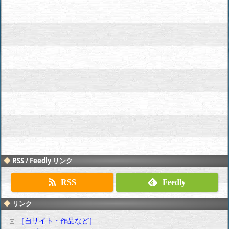
RSS / Feedly リンク
RSS
Feedly
リンク
［自サイト・作品など］