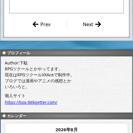
Prev
Next
VIPRPG 紅
あー四月だ
白2014 作
ー。
品感想 その
19
プロフィール
Author:下駄
RPGツクールとかやってます。
現在はRPGツクールVXAceで制作中。
ブログでは漫画やアニメの感想とか
いろいろと。
個人サイト
https://box.tktkgetter.com/
カレンダー
2026年8月