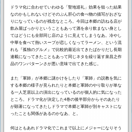
ドラマ化に合わせていわゆる「聖地巡礼」効果を狙った結果
なのかもしれないけど
そのぶん肝心の食べ物の描写がおざな
りになっているのが残念なところ。
今回は本郷の訪ねる店が
飲み屋ばっかりということもあって
酒を余り飲まない身とし
てはどうにも全部同じ店のように見えてしまうなあ。
冷やし
中華を食べて熱いスープが恋しくなってラーメン、
という流
れも『孤独のグルメ』で比較的最近出てきたばかりだし
長期
連載になってきたこともあって
同じネタを繰り返す泉昌之作
品のワンパターンさが悪い意味で出てきた感じ。
また「軍師」が本郷に謎かけをしたり
「軍師」の説教を気に
する本郷の様子が見られたりと
本郷と軍師のやり取りが単な
る一人芝居以上の演出になっているのが
個人的に気になった
ところ。
ドラマ化が決定した4巻の後半部分からそのあたり
が顕著になってきたし
ドラマで本郷と軍師が別キャストにな
ったことも関係があるのかなあ、と。
何はともあれドラマ化でこれまで以上に
メジャーになりそう