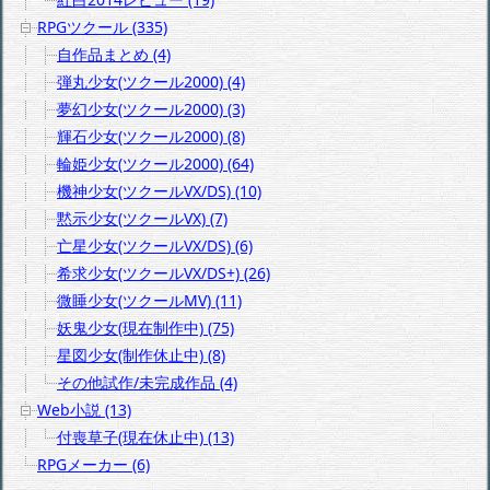
RPGツクール (335)
自作品まとめ (4)
弾丸少女(ツクール2000) (4)
夢幻少女(ツクール2000) (3)
輝石少女(ツクール2000) (8)
輪姫少女(ツクール2000) (64)
機神少女(ツクールVX/DS) (10)
黙示少女(ツクールVX) (7)
亡星少女(ツクールVX/DS) (6)
希求少女(ツクールVX/DS+) (26)
微睡少女(ツクールMV) (11)
妖鬼少女(現在制作中) (75)
星図少女(制作休止中) (8)
その他試作/未完成作品 (4)
Web小説 (13)
付喪草子(現在休止中) (13)
RPGメーカー (6)