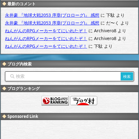
最新のコメント
永井豪 『地球大戦2053 序章(プロローグ)』 感想
に
下駄
より
永井豪 『地球大戦2053 序章(プロローグ)』 感想
に
だ〜く
より
ねんがんのRPGメーカーをてにいれたぞ！
に
Archivero8
より
ねんがんのRPGメーカーをてにいれたぞ！
に
Archivero8
より
ねんがんのRPGメーカーをてにいれたぞ！
に
下駄
より
ブログ内検索
ブログランキング
Sponsored Link