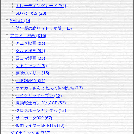
トレーディングカード (52)
SDガンダム (23)
SF小説 (14)
幼年期の終り（ドラマ版） (3)
アニメ・漫画 (816)
アニメ映画 (55)
グルメ漫画 (32)
四コマ漫画 (33)
ゆるキャン△ (9)
夢喰いメリー (15)
HEROMAN (31)
オオカミさんと七人の仲間たち (13)
セイクリッドセブン (12)
機動戦士ガンダムAGE (52)
クロスボーンガンダム (13)
サイボーグ009 (67)
仮面ライダーSPIRITS (12)
ダイナミック系 (337)