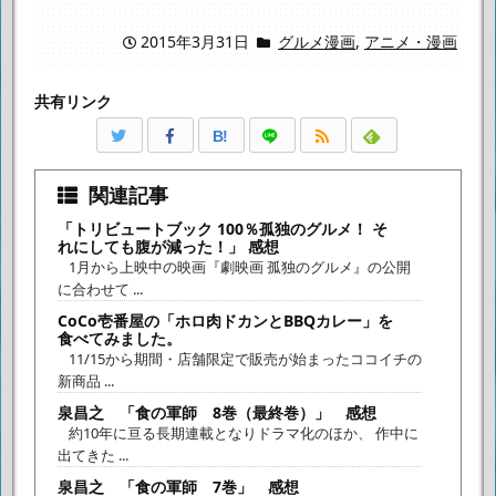
2015年3月31日
グルメ漫画
,
アニメ・漫画
共有リンク
B!
関連記事
「トリビュートブック 100％孤独のグルメ！ そ
れにしても腹が減った！」 感想
1月から上映中の映画『劇映画 孤独のグルメ』の公開
に合わせて ...
CoCo壱番屋の「ホロ肉ドカンとBBQカレー」を
食べてみました。
11/15から期間・店舗限定で販売が始まったココイチの
新商品 ...
泉昌之 「食の軍師 8巻（最終巻）」 感想
約10年に亘る長期連載となりドラマ化のほか、 作中に
出てきた ...
泉昌之 「食の軍師 7巻」 感想