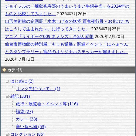
ブ
ジョイフルの「煉獄杏寿郎のうまいうまい牛鍋弁当」を2024年の
ものと比較してみました。
2026年7月26日
山形美術館の企画展「水木しげるの妖怪 百鬼夜行展～お化けたち
はこうして生まれた～」に行ってきました。
2026年7月25日
アニメ『サイボーグ009 ネメシス』全3話 感想
2026年7月20日
仙台市博物館の特別展「もしも猫展」関連イベント「にゃぁ〜ん
とスタンプラリー」賞品のオリジナルステッカーが届きました。
2026年7月13日
カテゴリ
はじめに (2)
リンク先について。 (1)
雑記 (331)
旅行・展覧会・イベント等 (116)
福袋 (27)
カレー (38)
辛い食べ物 (53)
コレクション (85)