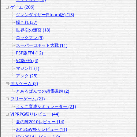
ゲーム (206)
グレンダイザー(Steam版) (13)
艦これ (37)
世界樹の迷宮 (18)
ロックマン (9)
スーパーロボット大戦 (11)
PSP版FF4 (12)
VC版FF5 (4)
マジン打 (1)
アンク (25)
同人ゲーム (2)
とあるぱんつの超電磁砲 (2)
フリーゲーム (21)
うんこ育成シミュレーター (21)
VIPRPG祭りレビュー (44)
夏の陣2010レビュー (14)
2013GW祭りレビュー (11)
紅白2014レビュー (19)