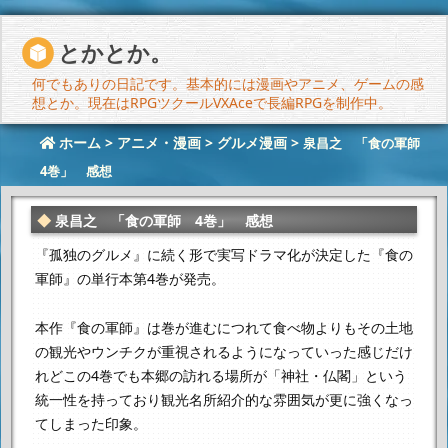
とかとか。
何でもありの日記です。基本的には漫画やアニメ、ゲームの感
想とか。現在はRPGツクールVXAceで長編RPGを制作中。
ホーム
>
アニメ・漫画
>
グルメ漫画
>
泉昌之 「食の軍師
4巻」 感想
泉昌之 「食の軍師 4巻」 感想
『孤独のグルメ』に続く形で実写ドラマ化が決定した
『食の
軍師』の単行本第4巻が発売。
本作『食の軍師』は巻が進むにつれて食べ物よりも
その土地
の観光やウンチクが重視されるようになっていった感じだけ
れど
この4巻でも本郷の訪れる場所が「神社・仏閣」という
統一性を持っており
観光名所紹介的な雰囲気が更に強くなっ
てしまった印象。