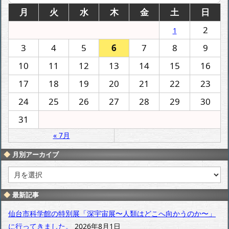
月
火
水
木
金
土
日
2
1
3
4
5
6
7
8
9
10
11
12
13
14
15
16
17
18
19
20
21
22
23
24
25
26
27
28
29
30
31
« 7月
月別アーカイブ
月
別
ア
最新記事
ー
カ
仙台市科学館の特別展「深宇宙展〜人類はどこへ向かうのか〜」
イ
に行ってきました。
2026年8月1日