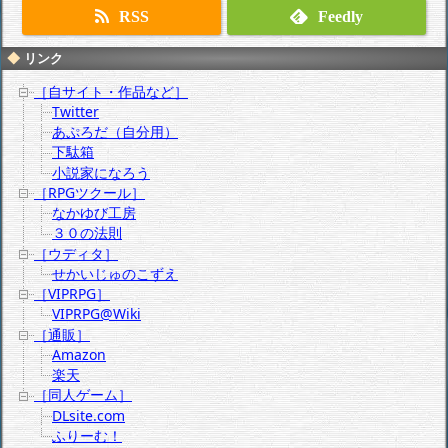
RSS
Feedly
リンク
［自サイト・作品など］
Twitter
あぷろだ（自分用）
下駄箱
小説家になろう
［RPGツクール］
なかゆび工房
３０の法則
［ウディタ］
せかいじゅのこずえ
［VIPRPG］
VIPRPG@Wiki
［通販］
Amazon
楽天
［同人ゲーム］
DLsite.com
ふりーむ！