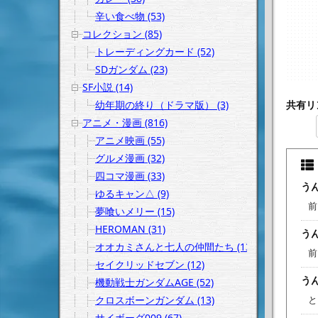
辛い食べ物 (53)
コレクション (85)
トレーディングカード (52)
SDガンダム (23)
SF小説 (14)
幼年期の終り（ドラマ版） (3)
共有リ
アニメ・漫画 (816)
アニメ映画 (55)
グルメ漫画 (32)
四コマ漫画 (33)
うん
ゆるキャン△ (9)
前
夢喰いメリー (15)
HEROMAN (31)
うん
オオカミさんと七人の仲間たち (13)
前
セイクリッドセブン (12)
うん
機動戦士ガンダムAGE (52)
クロスボーンガンダム (13)
と
サイボーグ009 (67)