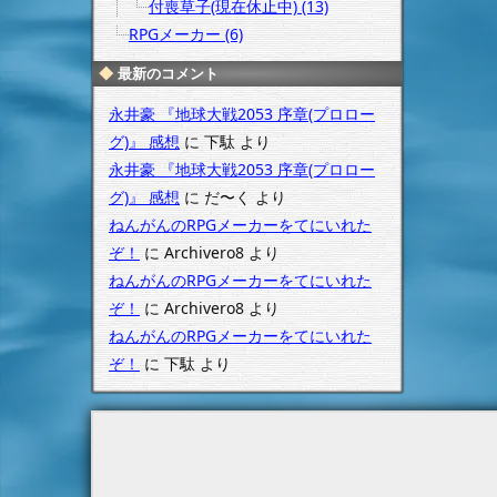
付喪草子(現在休止中) (13)
RPGメーカー (6)
最新のコメント
永井豪 『地球大戦2053 序章(プロロー
グ)』 感想
に
下駄
より
永井豪 『地球大戦2053 序章(プロロー
グ)』 感想
に
だ〜く
より
ねんがんのRPGメーカーをてにいれた
ぞ！
に
Archivero8
より
ねんがんのRPGメーカーをてにいれた
ぞ！
に
Archivero8
より
ねんがんのRPGメーカーをてにいれた
ぞ！
に
下駄
より