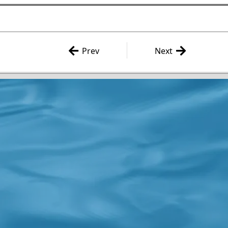
Prev
Next
「輪姫少女 -Quo Peregrinat
RPGツクールDS+コン
ur Grex-」制作後記 第8話
ト 作品公開期間終了し