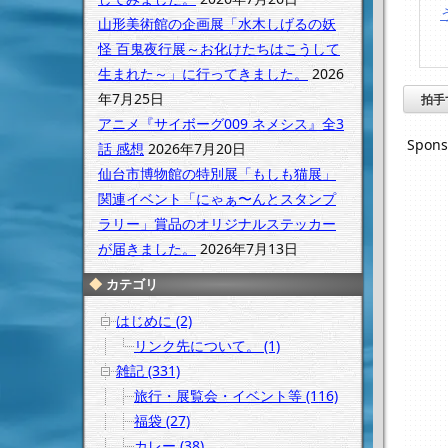
山形美術館の企画展「水木しげるの妖
怪 百鬼夜行展～お化けたちはこうして
生まれた～」に行ってきました。
2026
年7月25日
拍手
アニメ『サイボーグ009 ネメシス』全3
Spons
話 感想
2026年7月20日
仙台市博物館の特別展「もしも猫展」
関連イベント「にゃぁ〜んとスタンプ
ラリー」賞品のオリジナルステッカー
が届きました。
2026年7月13日
カテゴリ
はじめに (2)
リンク先について。 (1)
雑記 (331)
旅行・展覧会・イベント等 (116)
福袋 (27)
カレー (38)