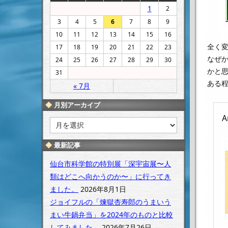
1
2
3
4
5
6
7
8
9
10
11
12
13
14
15
16
全く
17
18
19
20
21
22
23
なぜか
24
25
26
27
28
29
30
かと思
31
ある
« 7月
月別アーカイブ
A
月
別
ア
最新記事
ー
カ
仙台市科学館の特別展「深宇宙展〜人
イ
類はどこへ向かうのか〜」に行ってき
ブ
ました。
2026年8月1日
ジョイフルの「煉獄杏寿郎のうまいう
まい牛鍋弁当」を2024年のものと比較
してみました。
2026年7月26日