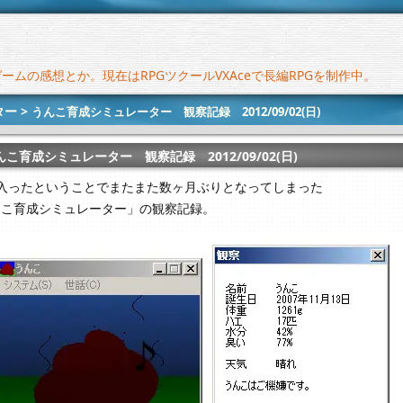
ムの感想とか。現在はRPGツクールVXAceで長編RPGを制作中。
ター
>
うんこ育成シミュレーター 観察記録 2012/09/02(日)
んこ育成シミュレーター 観察記録 2012/09/02(日)
に入ったということでまたまた数ヶ月ぶりとなってしまった
んこ育成シミュレーター」の観察記録。