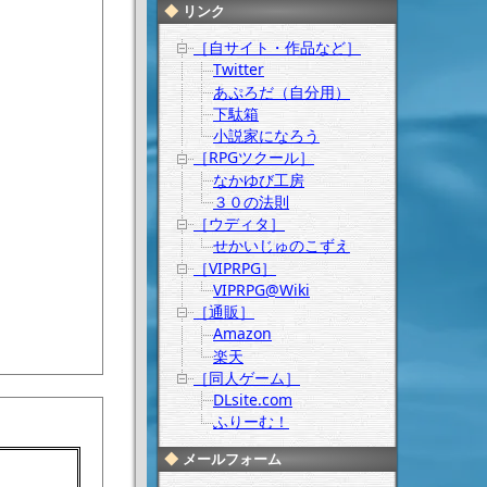
リンク
［自サイト・作品など］
Twitter
あぷろだ（自分用）
下駄箱
小説家になろう
［RPGツクール］
なかゆび工房
３０の法則
［ウディタ］
せかいじゅのこずえ
［VIPRPG］
VIPRPG@Wiki
［通販］
Amazon
楽天
［同人ゲーム］
DLsite.com
ふりーむ！
メールフォーム