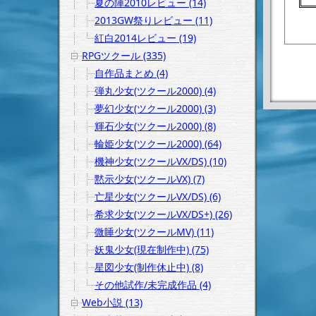
夏の陣2010レビュー (14)
2013GW祭りレビュー (11)
紅白2014レビュー (19)
RPGツクール (335)
自作品まとめ (4)
弾丸少女(ツクール2000) (4)
夢幻少女(ツクール2000) (3)
輝石少女(ツクール2000) (8)
輪姫少女(ツクール2000) (64)
機神少女(ツクールVX/DS) (10)
黙示少女(ツクールVX) (7)
亡星少女(ツクールVX/DS) (6)
希求少女(ツクールVX/DS+) (26)
微睡少女(ツクールMV) (11)
妖鬼少女(現在制作中) (75)
星図少女(制作休止中) (8)
その他試作/未完成作品 (4)
Web小説 (13)