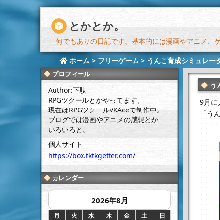
とかとか。
何でもありの日記です。基本的には漫画やアニメ、ゲー
ホーム
>
フリーゲーム
>
うんこ育成シミュレー
プロフィール
う
Author:下駄
RPGツクールとかやってます。
9月
現在はRPGツクールVXAceで制作中。
「う
ブログでは漫画やアニメの感想とか
いろいろと。
個人サイト
https://box.tktkgetter.com/
カレンダー
2026年8月
月
火
水
木
金
土
日