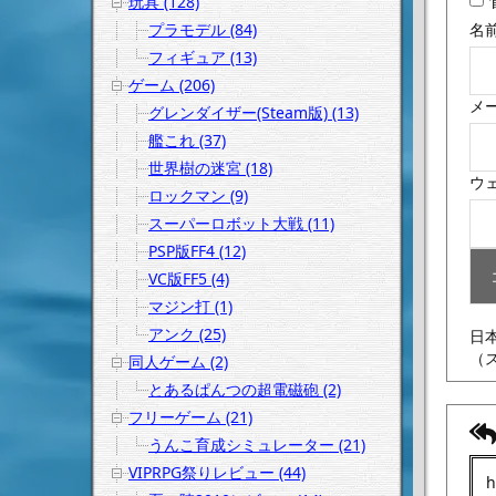
玩具 (128)
プラモデル (84)
名
フィギュア (13)
ゲーム (206)
メ
グレンダイザー(Steam版) (13)
艦これ (37)
世界樹の迷宮 (18)
ウ
ロックマン (9)
スーパーロボット大戦 (11)
PSP版FF4 (12)
VC版FF5 (4)
マジン打 (1)
アンク (25)
日
（
同人ゲーム (2)
とあるぱんつの超電磁砲 (2)
フリーゲーム (21)
うんこ育成シミュレーター (21)
VIPRPG祭りレビュー (44)