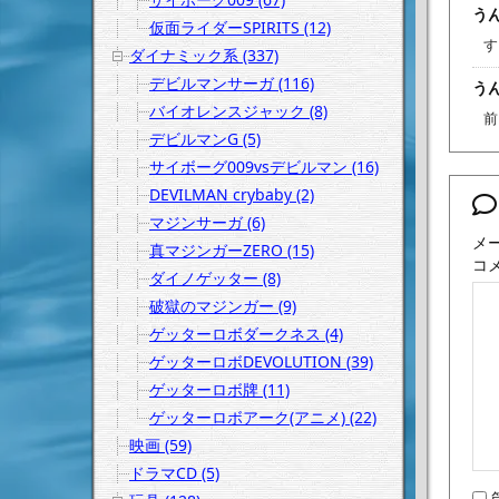
うん
仮面ライダーSPIRITS (12)
す
ダイナミック系 (337)
デビルマンサーガ (116)
うん
バイオレンスジャック (8)
前
デビルマンG (5)
サイボーグ009vsデビルマン (16)
DEVILMAN crybaby (2)
マジンサーガ (6)
メ
真マジンガーZERO (15)
コ
ダイノゲッター (8)
破獄のマジンガー (9)
ゲッターロボダークネス (4)
ゲッターロボDEVOLUTION (39)
ゲッターロボ牌 (11)
ゲッターロボアーク(アニメ) (22)
映画 (59)
ドラマCD (5)