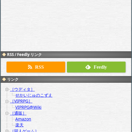
RSS / Feedly リンク
RSS
Feedly
リンク
［ウディタ］
せかいじゅのこずえ
［VIPRPG］
VIPRPG@Wiki
［通販］
Amazon
楽天
［同人ゲーム］