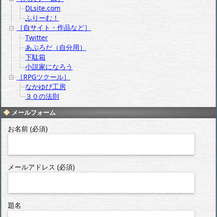
DLsite.com
ふりーむ！
［自サイト・作品など］
Twitter
あぷろだ（自分用）
下駄箱
小説家になろう
［RPGツクール］
なかゆび工房
３０の法則
メールフォーム
お名前 (必須)
メールアドレス (必須)
題名