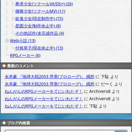
希求少女(ツクールVX/DS+) (26)
微睡少女(ツクールMV) (11)
妖鬼少女(現在制作中) (75)
星図少女(制作休止中) (8)
その他試作/未完成作品 (4)
Web小説 (13)
付喪草子(現在休止中) (13)
RPGメーカー (6)
最新のコメント
永井豪 『地球大戦2053 序章(プロローグ)』 感想
に
下駄
より
永井豪 『地球大戦2053 序章(プロローグ)』 感想
に
だ〜く
より
ねんがんのRPGメーカーをてにいれたぞ！
に
Archivero8
より
ねんがんのRPGメーカーをてにいれたぞ！
に
Archivero8
より
ねんがんのRPGメーカーをてにいれたぞ！
に
下駄
より
ブログ内検索