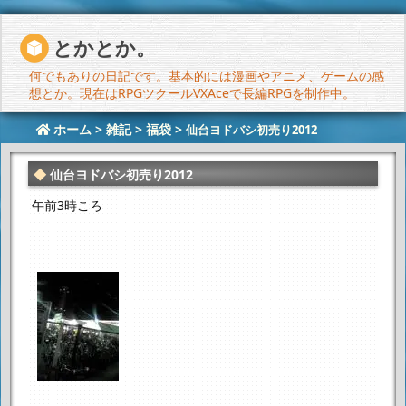
とかとか。
何でもありの日記です。基本的には漫画やアニメ、ゲームの感
想とか。現在はRPGツクールVXAceで長編RPGを制作中。
ホーム
>
雑記
>
福袋
>
仙台ヨドバシ初売り2012
仙台ヨドバシ初売り2012
午前3時ころ