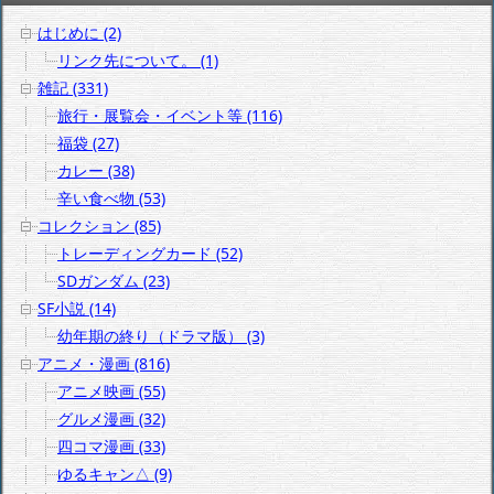
はじめに (2)
リンク先について。 (1)
雑記 (331)
旅行・展覧会・イベント等 (116)
福袋 (27)
カレー (38)
辛い食べ物 (53)
コレクション (85)
トレーディングカード (52)
SDガンダム (23)
SF小説 (14)
幼年期の終り（ドラマ版） (3)
アニメ・漫画 (816)
アニメ映画 (55)
グルメ漫画 (32)
四コマ漫画 (33)
ゆるキャン△ (9)