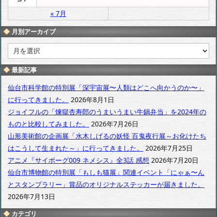
« 7月
月別アーカイブ
月
別
ア
最新記事
ー
カ
仙台市科学館の特別展「深宇宙展〜人類はどこへ向かうのか〜」
イ
に行ってきました。
2026年8月1日
ブ
ジョイフルの「煉獄杏寿郎のうまいうまい牛鍋弁当」を2024年の
ものと比較してみました。
2026年7月26日
山形美術館の企画展「水木しげるの妖怪 百鬼夜行展～お化けたち
はこうして生まれた～」に行ってきました。
2026年7月25日
アニメ『サイボーグ009 ネメシス』全3話 感想
2026年7月20日
仙台市博物館の特別展「もしも猫展」関連イベント「にゃぁ〜ん
とスタンプラリー」賞品のオリジナルステッカーが届きました。
2026年7月13日
カテゴリ