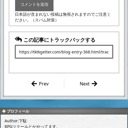
日本語が含まれない投稿は無視されますのでご注意く
ださい。
（スパム対策）
この記事にトラックバックする
Prev
Next
謹賀新年201
さあ行くぞ！
2
俺たちの戦
いはこれから
だ！
プロフィール
Author:下駄
RPGツクールとかやってます。