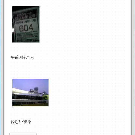
午前7時ころ
ねむい
寝る