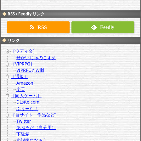
RSS / Feedly リンク
RSS
Feedly
リンク
［ウディタ］
せかいじゅのこずえ
［VIPRPG］
VIPRPG@Wiki
［通販］
Amazon
楽天
［同人ゲーム］
DLsite.com
ふりーむ！
［自サイト・作品など］
Twitter
あぷろだ（自分用）
下駄箱
小説家になろう