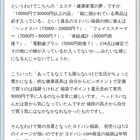
というわけでこちらの「エステ・健康家電の夢」ですが
「10000円で30000円以上の品」「箱に描かれている商品は
必ず入っている」
という過去のヨドバシ福袋の例に倣えば
「ヘッドスパ（15000～20000円？）」「フェイススチーマ
ー（7000円～8000円？）」
「体組成計（3000円前
後？）」「電動歯ブラシ（5000円前後？）」の4点は確定で
その他に小物が入っているか入ってないか……みたいな感じ
になるんじゃないでしょうか。
こういった「あってもなくても困らないけど生活がちょっと
豊かになる」的な健康器具は
自分からピンポイントで定価
で買うのは躊躇うけれど
福袋でポイント還元含めて実売
9000円で手に入るのなら非常に嬉しいです。
ヘッドスパな
んかは昔から気になっていたんですが
値段の高さから自分
で買う気にはなかなかなれなかったものですし。
そんなわけで発の当選となったヨドバシ福袋。
初売りは1/2
のイメージが強いのですが
ヨドバシ.com発送の福袋は年明